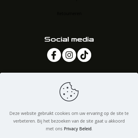
Retourneren
Social media
Deze website gebruikt cookies om uw ervaring op de site te
verbeteren. Bij het bezoeken van de site gaat u akkoord
met ons
Privacy Beleid
.