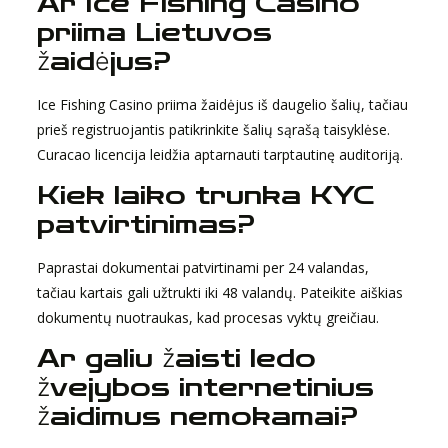
Ar Ice Fishing Casino
priima Lietuvos
žaidėjus?
Ice Fishing Casino priima žaidėjus iš daugelio šalių, tačiau
prieš registruojantis patikrinkite šalių sąrašą taisyklėse.
Curacao licencija leidžia aptarnauti tarptautinę auditoriją.
Kiek laiko trunka KYC
patvirtinimas?
Paprastai dokumentai patvirtinami per 24 valandas,
tačiau kartais gali užtrukti iki 48 valandų. Pateikite aiškias
dokumentų nuotraukas, kad procesas vyktų greičiau.
Ar galiu žaisti ledo
žvejybos internetinius
žaidimus nemokamai?