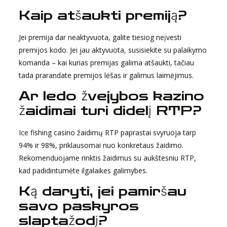
Kaip atšaukti premiją?
Jei premija dar neaktyvuota, galite tiesiog neįvesti
premijos kodo. Jei jau aktyvuota, susisiekite su palaikymo
komanda – kai kurias premijas galima atšaukti, tačiau
tada prarandate premijos lėšas ir galimus laimėjimus.
Ar ledo žvejybos kazino
žaidimai turi didelį RTP?
Ice fishing casino žaidimų RTP paprastai svyruoja tarp
94% ir 98%, priklausomai nuo konkretaus žaidimo.
Rekomenduojame rinktis žaidimus su aukštesniu RTP,
kad padidintumėte ilgalaikes galimybes.
Ką daryti, jei pamiršau
savo paskyros
slaptažodį?