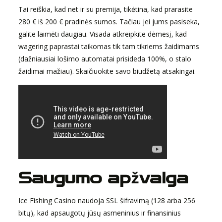
Tai reiškia, kad net ir su premija, tikėtina, kad prarasite
280 € iš 200 € pradinės sumos. Tačiau jei jums pasiseka,
galite laimėti daugiau. Visada atkreipkite dėmesį, kad
wagering paprastai taikomas tik tam tikriems žaidimams
(dažniausiai lošimo automatai prisideda 100%, o stalo
žaidimai mažiau). Skaičiuokite savo biudžetą atsakingai.
Saugumo apžvalga
Ice Fishing Casino naudoja SSL šifravimą (128 arba 256
bitų), kad apsaugotų jūsų asmeninius ir finansinius