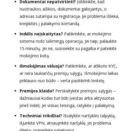
Dokumentai nepatvirtinti?
Įsitikinkite, kad
nuotraukos aiškios, dokumentai galiojantys, o
adresas sutampa su registracija. Jei problema išlieka,
kreipkitės į palaikymo komandą.
Indėlis neįskaitytas?
Patikrinkite, ar mokėjimo
sistema rodo sėkmingą operaciją. Jei taip, palaukite
15 minučių. Jei ne, susisiekite su pagalba ir pateikite
mokėjimo kvitą.
Išmokėjimas vėluoja?
Patikrinkite, ar atlikote KYC,
ar nėra laukiančių premijų sąlygų. Išmokėjimo laikas
priklauso nuo būdo – verta pasitikrinti lentelę.
Premijos klaida?
Perskaitykite premijos sąlygas –
dažniausiai kodas turi būti įvestas arba aktyvuotas
prieš indėlį. Jei viskas teisinga, rašykite į palaikymą.
Techniniai trikdžiai?
Išvalykite naršyklės talpyklą,
išjunkite VPN, atnaujinkite naršyklę. Jei problema
išlieka, praneškite palaikymui.