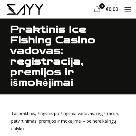
0
€0,00
Praktinis Ice
Fishing Casino
vadovas:
registracija,
premijos ir
išmokėjimai
Tai praktinis, žingsnis po žingsnio vadovas: registracija,
patvirtinimas, premijos ir mokėjimai – be nereikalingų
dalykų.