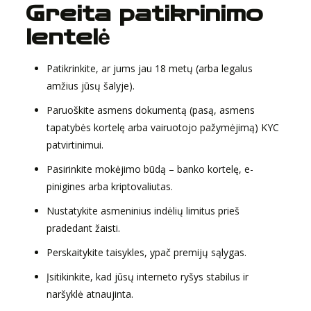
Greita patikrinimo
lentelė
Patikrinkite, ar jums jau 18 metų (arba legalus
amžius jūsų šalyje).
Paruoškite asmens dokumentą (pasą, asmens
tapatybės kortelę arba vairuotojo pažymėjimą) KYC
patvirtinimui.
Pasirinkite mokėjimo būdą – banko kortelę, e-
pinigines arba kriptovaliutas.
Nustatykite asmeninius indėlių limitus prieš
pradedant žaisti.
Perskaitykite taisykles, ypač premijų sąlygas.
Įsitikinkite, kad jūsų interneto ryšys stabilus ir
naršyklė atnaujinta.