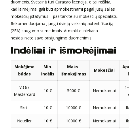
duomenis. Svetainė turi Curacao licenciją, o tai reiškia,
kad laimėjimai gali būti apmokestinami pagal jūsų šalies
mokesčių įstatymus – pasitarkite su mokesčių specialistu.
Rekomenduojama įjungti dviejų veiksnių autentifikaciją
(2FA) saugumo sumetimais. Atminkite: niekada
nesidalinkite savo prisijungimo duomenimis.
Indėliai ir išmokėjimai
Mokėjimo
Min.
Maks.
Ap
Mokesčiai
būdas
indėlis
išmokėjimas
Visa /
1–
10 €
5000 €
Nemokamai
Mastercard
Skrill
10 €
10000 €
Nemokamai
Ik
Neteller
10 €
10000 €
Nemokamai
Ik