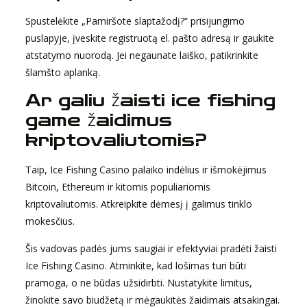
Spustelėkite „Pamiršote slaptažodį?“ prisijungimo
puslapyje, įveskite registruotą el. pašto adresą ir gaukite
atstatymo nuorodą. Jei negaunate laiško, patikrinkite
šlamšto aplanką.
Ar galiu žaisti ice fishing
game žaidimus
kriptovaliutomis?
Taip, Ice Fishing Casino palaiko indėlius ir išmokėjimus
Bitcoin, Ethereum ir kitomis populiariomis
kriptovaliutomis. Atkreipkite dėmesį į galimus tinklo
mokesčius.
Šis vadovas padės jums saugiai ir efektyviai pradėti žaisti
Ice Fishing Casino. Atminkite, kad lošimas turi būti
pramoga, o ne būdas užsidirbti. Nustatykite limitus,
žinokite savo biudžetą ir mėgaukitės žaidimais atsakingai.