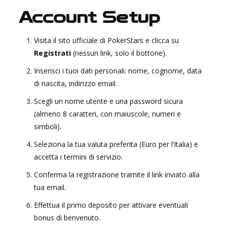
Account Setup
Visita il sito ufficiale di PokerStars e clicca su
Registrati
(nessun link, solo il bottone).
Inserisci i tuoi dati personali: nome, cognome, data
di nascita, indirizzo email.
Scegli un nome utente e una password sicura
(almeno 8 caratteri, con maiuscole, numeri e
simboli).
Seleziona la tua valuta preferita (Euro per l’Italia) e
accetta i termini di servizio.
Conferma la registrazione tramite il link inviato alla
tua email.
Effettua il primo deposito per attivare eventuali
bonus di benvenuto.