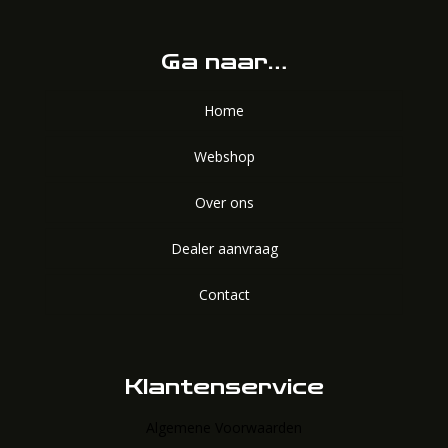
Ga naar…
Home
Webshop
Over ons
Velgen
Dealer aanvraag
Accessoires
Contact
Hoodies
Caps
Klantenservice
Stickers
Algemene Voorwaarden
Wandpanelen