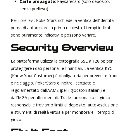
Carte prepagate
: Paysafecard (solo deposito,
senza prelievo)
Per i prelievi, PokerStars richiede la verifica dell’identità
prima di autorizzare la prima richiesta. I tempi indicati
sono puramente indicativi e possono variare.
Security Overview
La piattaforma utilizza la crittografia SSL a 128 bit per
proteggere i dati personali e finanziari. La verifica KYC
(Know Your Customer) è obbligatoria per prevenire frodi
e riciclaggio. PokerStars è inoltre licenziato e
regolamentato dall’AAMS (per i giocatori italiani) e
dall’MGA per altri mercati. Tra le funzionalità di gioco
responsabile troviamo limiti di deposito, auto-esclusione
e strumenti di realtà virtuale per monitorare il tempo di
gioco.