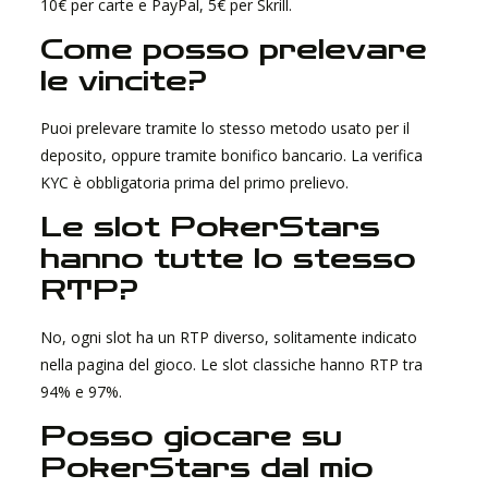
10€ per carte e PayPal, 5€ per Skrill.
Come posso prelevare
le vincite?
Puoi prelevare tramite lo stesso metodo usato per il
deposito, oppure tramite bonifico bancario. La verifica
KYC è obbligatoria prima del primo prelievo.
Le slot PokerStars
hanno tutte lo stesso
RTP?
No, ogni slot ha un RTP diverso, solitamente indicato
nella pagina del gioco. Le slot classiche hanno RTP tra
94% e 97%.
Posso giocare su
PokerStars dal mio