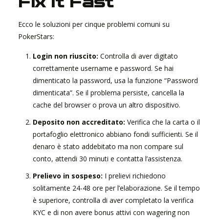
Fix It Fast
Ecco le soluzioni per cinque problemi comuni su
PokerStars:
Login non riuscito:
Controlla di aver digitato
correttamente username e password. Se hai
dimenticato la password, usa la funzione “Password
dimenticata”. Se il problema persiste, cancella la
cache del browser o prova un altro dispositivo.
Deposito non accreditato:
Verifica che la carta o il
portafoglio elettronico abbiano fondi sufficienti. Se il
denaro è stato addebitato ma non compare sul
conto, attendi 30 minuti e contatta l’assistenza.
Prelievo in sospeso:
I prelievi richiedono
solitamente 24-48 ore per l’elaborazione. Se il tempo
è superiore, controlla di aver completato la verifica
KYC e di non avere bonus attivi con wagering non