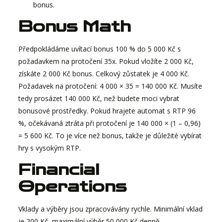
bonus.
Bonus Math
Předpokládáme uvítací bonus 100 % do 5 000 Kč s
požadavkem na protočení 35x. Pokud vložíte 2 000 Kč,
získáte 2 000 Kč bonus. Celkový zůstatek je 4 000 Kč.
Požadavek na protočení: 4 000 × 35 = 140 000 Kč. Musíte
tedy prosázet 140 000 Kč, než budete moci vybrat
bonusové prostředky. Pokud hrajete automat s RTP 96
%, očekávaná ztráta při protočení je 140 000 × (1 – 0,96)
= 5 600 Kč. To je více než bonus, takže je důležité vybírat
hry s vysokým RTP.
Financial
Operations
Vklady a výběry jsou zpracovávány rychle. Minimální vklad
je 200 Kč, maximální výběr 50 000 Kč denně.