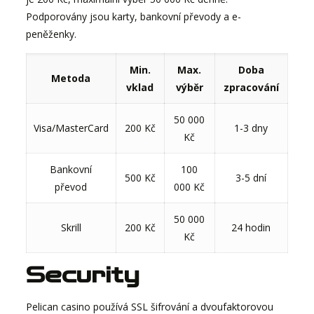
Podporovány jsou karty, bankovní převody a e-
peněženky.
Min.
Max.
Doba
Metoda
vklad
výběr
zpracování
50 000
Visa/MasterCard
200 Kč
1-3 dny
Kč
Bankovní
100
500 Kč
3-5 dní
převod
000 Kč
50 000
Skrill
200 Kč
24 hodin
Kč
Security
Pelican casino používá SSL šifrování a dvoufaktorovou