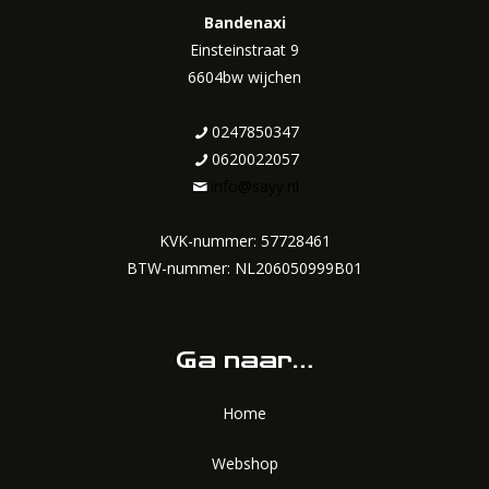
Bandenaxi
Einsteinstraat 9
6604bw wijchen
0247850347
0620022057
info@sayy.nl
KVK-nummer: 57728461
BTW-nummer: NL206050999B01
Ga naar…
Home
Webshop