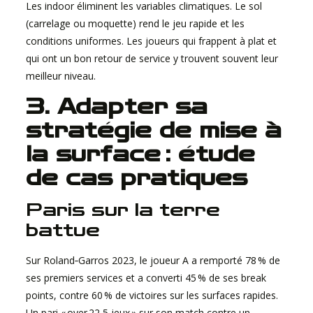
Les indoor éliminent les variables climatiques. Le sol
(carrelage ou moquette) rend le jeu rapide et les
conditions uniformes. Les joueurs qui frappent à plat et
qui ont un bon retour de service y trouvent souvent leur
meilleur niveau.
3. Adapter sa
stratégie de mise à
la surface : étude
de cas pratiques
Paris sur la terre
battue
Sur Roland‑Garros 2023, le joueur A a remporté 78 % de
ses premiers services et a converti 45 % de ses break
points, contre 60 % de victoires sur les surfaces rapides.
Un pari « over 22,5 jeux » sur son match contre un