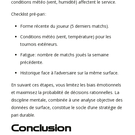
conditions météo (vent, humidité) affectent le service.
Checklist pré‑pari :
Forme récente du joueur (5 derniers matchs).
Conditions météo (vent, température) pour les
tournois extérieurs.
Fatigue : nombre de matchs joués la semaine
précédente.
Historique face à l’adversaire sur la même surface.
En suivant ces étapes, vous limitez les biais émotionnels
et maximisez la probabilité de décisions rationnelles. La
discipline mentale, combinée à une analyse objective des
données de surface, constitue le socle d’une stratégie de
pari durable.
Conclusion