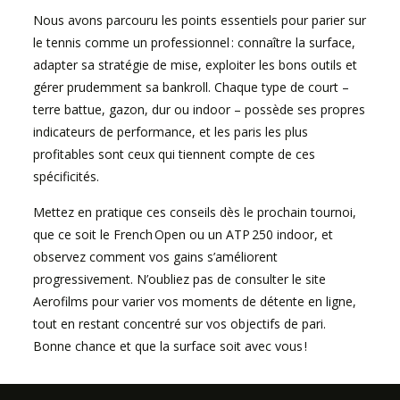
Nous avons parcouru les points essentiels pour parier sur
le tennis comme un professionnel : connaître la surface,
adapter sa stratégie de mise, exploiter les bons outils et
gérer prudemment sa bankroll. Chaque type de court –
terre battue, gazon, dur ou indoor – possède ses propres
indicateurs de performance, et les paris les plus
profitables sont ceux qui tiennent compte de ces
spécificités.
Mettez en pratique ces conseils dès le prochain tournoi,
que ce soit le French Open ou un ATP 250 indoor, et
observez comment vos gains s’améliorent
progressivement. N’oubliez pas de consulter le site
Aerofilms pour varier vos moments de détente en ligne,
tout en restant concentré sur vos objectifs de pari.
Bonne chance et que la surface soit avec vous !