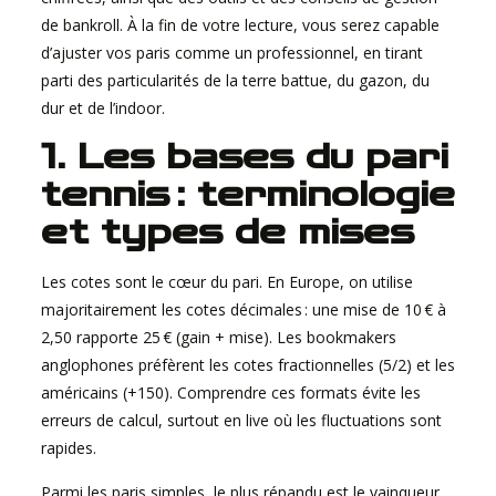
de bankroll. À la fin de votre lecture, vous serez capable
d’ajuster vos paris comme un professionnel, en tirant
parti des particularités de la terre battue, du gazon, du
dur et de l’indoor.
1. Les bases du pari
tennis : terminologie
et types de mises
Les cotes sont le cœur du pari. En Europe, on utilise
majoritairement les cotes décimales : une mise de 10 € à
2,50 rapporte 25 € (gain + mise). Les bookmakers
anglophones préfèrent les cotes fractionnelles (5/2) et les
américains (+150). Comprendre ces formats évite les
erreurs de calcul, surtout en live où les fluctuations sont
rapides.
Parmi les paris simples, le plus répandu est le vainqueur