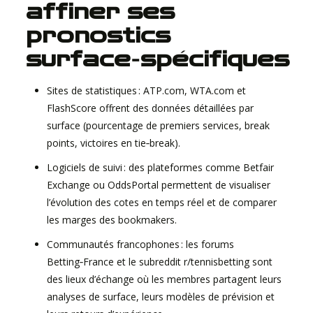
affiner ses
pronostics
surface‑spécifiques
Sites de statistiques : ATP.com, WTA.com et
FlashScore offrent des données détaillées par
surface (pourcentage de premiers services, break
points, victoires en tie‑break).
Logiciels de suivi : des plateformes comme Betfair
Exchange ou OddsPortal permettent de visualiser
l’évolution des cotes en temps réel et de comparer
les marges des bookmakers.
Communautés francophones : les forums
Betting‑France et le subreddit r/tennisbetting sont
des lieux d’échange où les membres partagent leurs
analyses de surface, leurs modèles de prévision et