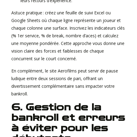
leurs retours d’expérience.
Astuce pratique : créez une feuille de suivi Excel ou
Google Sheets où chaque ligne représente un joueur et
chaque colonne une surface. Inscrivez les indicateurs clés
(% 1er service, % de break, nombre d’aces) et calculez
une moyenne pondérée. Cette approche vous donne une
vision claire des forces et faiblesses de chaque
concurrent sur le court concerné.
En complément, le site Aerofilms peut servir de pause
ludique entre deux sessions de pari, offrant un
divertissement complémentaire sans impacter votre
bankroll.
6. Gestion de la
bankroll et erreurs
à éviter pour les