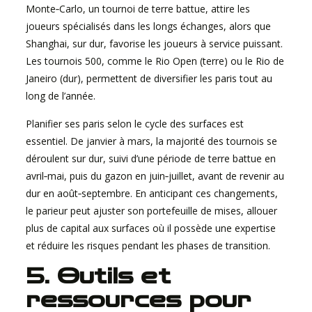
Monte‑Carlo, un tournoi de terre battue, attire les
joueurs spécialisés dans les longs échanges, alors que
Shanghai, sur dur, favorise les joueurs à service puissant.
Les tournois 500, comme le Rio Open (terre) ou le Rio de
Janeiro (dur), permettent de diversifier les paris tout au
long de l’année.
Planifier ses paris selon le cycle des surfaces est
essentiel. De janvier à mars, la majorité des tournois se
déroulent sur dur, suivi d’une période de terre battue en
avril‑mai, puis du gazon en juin‑juillet, avant de revenir au
dur en août‑septembre. En anticipant ces changements,
le parieur peut ajuster son portefeuille de mises, allouer
plus de capital aux surfaces où il possède une expertise
et réduire les risques pendant les phases de transition.
5. Outils et
ressources pour