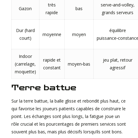
très
serve‑and‑volley,
Gazon
bas
rapide
grands serveurs
Dur (hard
équilibre
moyenne
moyen
court)
puissance‑constanc
Indoor
rapide et
jeu plat, retour
(carrelage,
moyen‑bas
constant
agressif
moquette)
Terre battue
Sur la terre battue, la balle glisse et rebondit plus haut, ce
qui favorise les joueurs patients capables de construire le
point. Les échanges sont plus longs, la fatigue joue un
rôle crucial et les pourcentages de premiers services sont
souvent plus bas, mais plus décisifs lorsqu’ils sont bons.