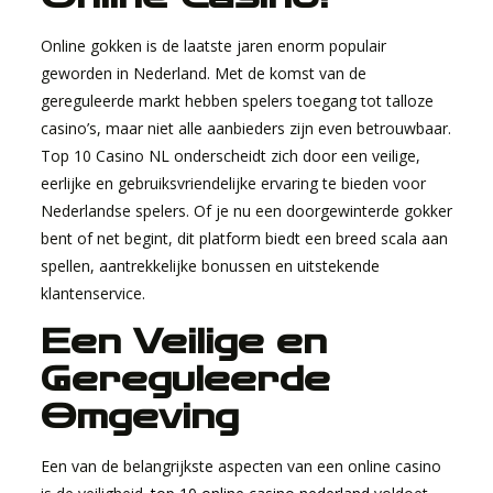
Online gokken is de laatste jaren enorm populair
geworden in Nederland. Met de komst van de
gereguleerde markt hebben spelers toegang tot talloze
casino’s, maar niet alle aanbieders zijn even betrouwbaar.
Top 10 Casino NL onderscheidt zich door een veilige,
eerlijke en gebruiksvriendelijke ervaring te bieden voor
Nederlandse spelers. Of je nu een doorgewinterde gokker
bent of net begint, dit platform biedt een breed scala aan
spellen, aantrekkelijke bonussen en uitstekende
klantenservice.
Een Veilige en
Gereguleerde
Omgeving
Een van de belangrijkste aspecten van een online casino