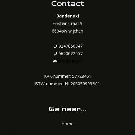
Contact
Bandenaxi
Einsteinstraat 9
6604bw wijchen
0247850347
0620022057
info@sayy.nl
KVK-nummer: 57728461
BTW-nummer: NL206050999B01
Ga naar…
Home