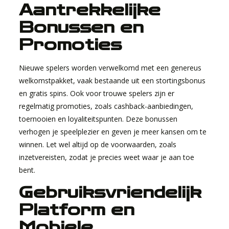
Aantrekkelijke
Bonussen en
Promoties
Nieuwe spelers worden verwelkomd met een genereus
welkomstpakket, vaak bestaande uit een stortingsbonus
en gratis spins. Ook voor trouwe spelers zijn er
regelmatig promoties, zoals cashback-aanbiedingen,
toernooien en loyaliteitspunten. Deze bonussen
verhogen je speelplezier en geven je meer kansen om te
winnen. Let wel altijd op de voorwaarden, zoals
inzetvereisten, zodat je precies weet waar je aan toe
bent.
Gebruiksvriendelijk
Platform en
Mobiele