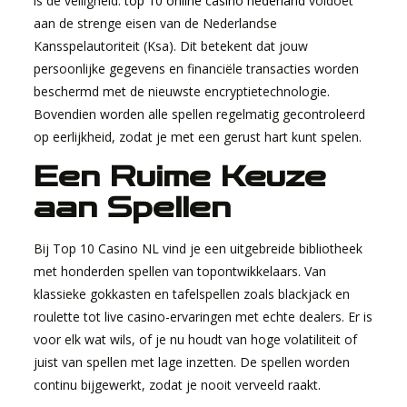
is de veiligheid.
top 10 online casino nederland
voldoet
aan de strenge eisen van de Nederlandse
Kansspelautoriteit (Ksa). Dit betekent dat jouw
persoonlijke gegevens en financiële transacties worden
beschermd met de nieuwste encryptietechnologie.
Bovendien worden alle spellen regelmatig gecontroleerd
op eerlijkheid, zodat je met een gerust hart kunt spelen.
Een Ruime Keuze
aan Spellen
Bij Top 10 Casino NL vind je een uitgebreide bibliotheek
met honderden spellen van topontwikkelaars. Van
klassieke gokkasten en tafelspellen zoals blackjack en
roulette tot live casino-ervaringen met echte dealers. Er is
voor elk wat wils, of je nu houdt van hoge volatiliteit of
juist van spellen met lage inzetten. De spellen worden
continu bijgewerkt, zodat je nooit verveeld raakt.