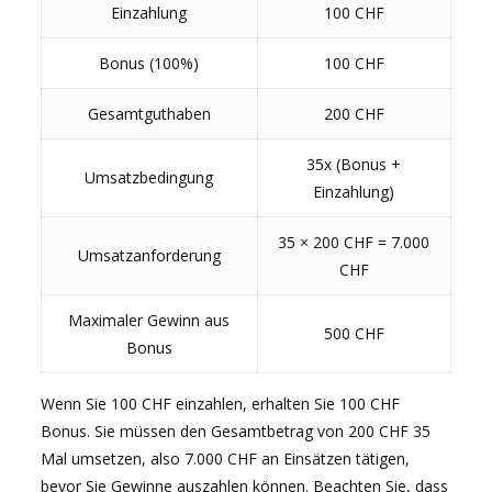
Einzahlung
100 CHF
Bonus (100%)
100 CHF
Gesamtguthaben
200 CHF
35x (Bonus +
Umsatzbedingung
Einzahlung)
35 × 200 CHF = 7.000
Umsatzanforderung
CHF
Maximaler Gewinn aus
500 CHF
Bonus
Wenn Sie 100 CHF einzahlen, erhalten Sie 100 CHF
Bonus. Sie müssen den Gesamtbetrag von 200 CHF 35
Mal umsetzen, also 7.000 CHF an Einsätzen tätigen,
bevor Sie Gewinne auszahlen können. Beachten Sie, dass