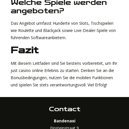
Welche Spiele werden
angeboten?
Das Angebot umfasst Hunderte von Slots, Tischspielen
wie Roulette und Blackjack sowie Live-Dealer-Spiele von
führenden Softwareanbietern.
Fazit
Mit diesem Leitfaden sind Sie bestens vorbereitet, um Ihr
just casino online Erlebnis zu starten. Denken Sie an die
Bonusbedingungen, nutzen Sie die mobilen Funktionen
und spielen Sie stets verantwortungsvoll. Viel Erfolg!
Contact
Bandenaxi
Einsteinstraat 9