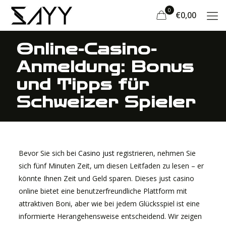
0
€0,00
Online-Casino-
Anmeldung: Bonus
und Tipps für
Schweizer Spieler
Bevor Sie sich bei
Casino just
registrieren, nehmen Sie
sich fünf Minuten Zeit, um diesen Leitfaden zu lesen – er
könnte Ihnen Zeit und Geld sparen. Dieses just casino
online bietet eine benutzerfreundliche Plattform mit
attraktiven Boni, aber wie bei jedem Glücksspiel ist eine
informierte Herangehensweise entscheidend. Wir zeigen