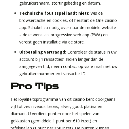
gebruikersnaam, stortingsbedrag en datum.
Technische fout (spel laadt niet):
Wis de
browsercache en cookies, of herstart de One casino
app. Schakel zo nodig over naar de mobiele website
– deze werkt als progressive web app (PWA) en
vereist geen installatie via de store.
Uitbetaling vertraagd:
Controleer de status in uw
account bij ‘Transacties’. Indien langer dan de
aangegeven tijd, neem contact op via e-mail met uw
gebruikersnummer en transactie-ID.
Pro Tips
Het loyaliteitsprogramma van dit casino kent doorgaans
vijf tot zes niveaus: brons, zilver, goud, platina en
diamant. U verdient punten door het spelen van
gokkasten (gemiddeld 1 punt per €10 inzet) en
tafelspellen (1 punt per €50 inzet). De punten kunnen