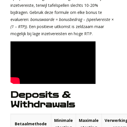
inzetvereiste, terwijl tafelspellen slechts 10-20%
bijdragen. Gebruik deze formule om elke bonus te
evalueren:
bonuswaarde = bonusbedrag – (speelvereiste ×
(1 – RTP))
. Een positieve uitkomst is zeldzaam maar
mogelijk bij lage inzetvereisten en hoge RTP.
Deposits &
Withdrawals
Minimale
Maximale
Verwerking
Betaalmethode