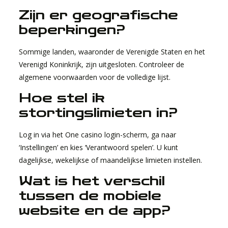
Zijn er geografische
beperkingen?
Sommige landen, waaronder de Verenigde Staten en het
Verenigd Koninkrijk, zijn uitgesloten. Controleer de
algemene voorwaarden voor de volledige lijst.
Hoe stel ik
stortingslimieten in?
Log in via het One casino login-scherm, ga naar
‘Instellingen’ en kies ‘Verantwoord spelen’. U kunt
dagelijkse, wekelijkse of maandelijkse limieten instellen.
Wat is het verschil
tussen de mobiele
website en de app?