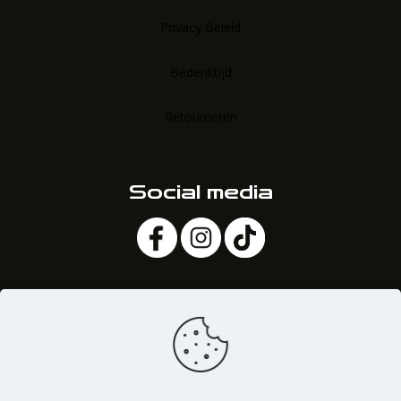
Privacy Beleid
Bedenktijd
Retourneren
Social media