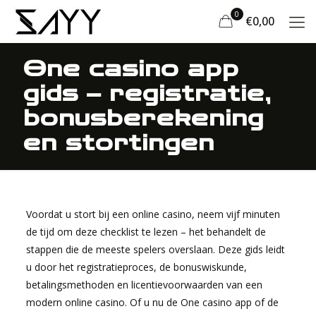
0
€0,00
One casino app
gids – registratie,
bonusberekening
en stortingen
Voordat u stort bij een online casino, neem vijf minuten
de tijd om deze checklist te lezen – het behandelt de
stappen die de meeste spelers overslaan. Deze gids leidt
u door het registratieproces, de bonuswiskunde,
betalingsmethoden en licentievoorwaarden van een
modern online casino. Of u nu de One casino app of de