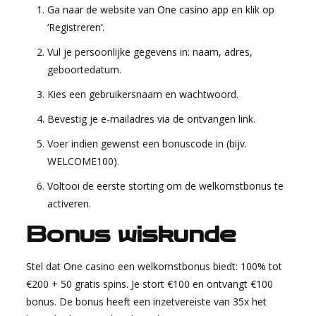
Ga naar de website van
One casino app
en klik op
‘Registreren’.
Vul je persoonlijke gegevens in: naam, adres,
geboortedatum.
Kies een gebruikersnaam en wachtwoord.
Bevestig je e-mailadres via de ontvangen link.
Voer indien gewenst een bonuscode in (bijv.
WELCOME100).
Voltooi de eerste storting om de welkomstbonus te
activeren.
Bonus wiskunde
Stel dat One casino een welkomstbonus biedt: 100% tot
€200 + 50 gratis spins. Je stort €100 en ontvangt €100
bonus. De bonus heeft een inzetvereiste van 35x het