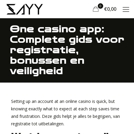
0
€0,00
One casino app:
Complete gids voor
registratie,
bonussen en
veiligheid
Setting up an account at an online casino is quick, but
knowing exactly what to expect at each step saves time
and frustration. Deze gids helpt je alles te begrijpen, van
registratie tot uitbetalingen.