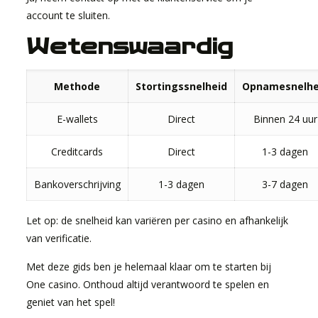
account te sluiten.
Wetenswaardig
Methode
Stortingssnelheid
Opnamesnelhe
E-wallets
Direct
Binnen 24 uur
Creditcards
Direct
1-3 dagen
Bankoverschrijving
1-3 dagen
3-7 dagen
Let op: de snelheid kan variëren per casino en afhankelijk
van verificatie.
Met deze gids ben je helemaal klaar om te starten bij
One casino. Onthoud altijd verantwoord te spelen en
geniet van het spel!