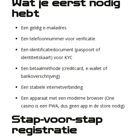
Wat je eerst nodig
hebt
Een geldig e-mailadres
Een telefoonnummer voor verificatie
Een identificatiedocument (paspoort of
identiteitskaart) voor KYC
Een betaalmethode (creditcard, e-wallet of
bankoverschrijving)
Een stabiele internetverbinding
Een apparaat met een moderne browser (One
casino is een PWA, dus geen app in de store nodig)
Stap-voor-stap
registratie