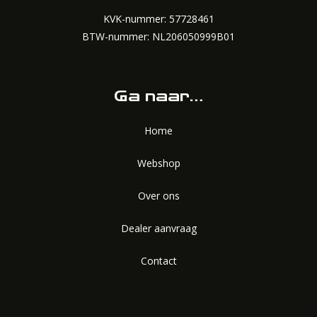
KVK-nummer: 57728461
BTW-nummer: NL206050999B01
Ga naar…
Home
Webshop
Over ons
Velgen
Dealer aanvraag
Accessoires
Contact
Hoodies
Caps