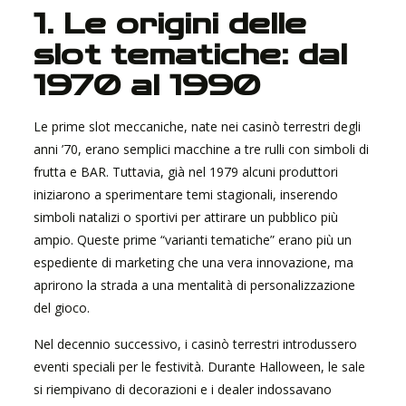
1. Le origini delle
slot tematiche: dal
1970 al 1990
Le prime slot meccaniche, nate nei casinò terrestri degli
anni ’70, erano semplici macchine a tre rulli con simboli di
frutta e BAR. Tuttavia, già nel 1979 alcuni produttori
iniziarono a sperimentare temi stagionali, inserendo
simboli natalizi o sportivi per attirare un pubblico più
ampio. Queste prime “varianti tematiche” erano più un
espediente di marketing che una vera innovazione, ma
aprirono la strada a una mentalità di personalizzazione
del gioco.
Nel decennio successivo, i casinò terrestri introdussero
eventi speciali per le festività. Durante Halloween, le sale
si riempivano di decorazioni e i dealer indossavano