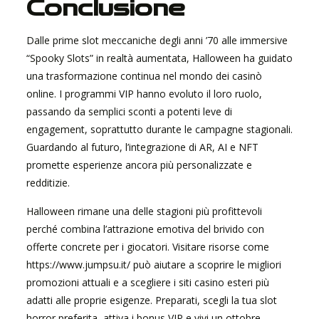
Conclusione
Dalle prime slot meccaniche degli anni ’70 alle immersive
“Spooky Slots” in realtà aumentata, Halloween ha guidato
una trasformazione continua nel mondo dei casinò
online. I programmi VIP hanno evoluto il loro ruolo,
passando da semplici sconti a potenti leve di
engagement, soprattutto durante le campagne stagionali.
Guardando al futuro, l’integrazione di AR, AI e NFT
promette esperienze ancora più personalizzate e
redditizie.
Halloween rimane una delle stagioni più profittevoli
perché combina l’attrazione emotiva del brivido con
offerte concrete per i giocatori. Visitare risorse come
https://www.jumpsu.it/ può aiutare a scoprire le migliori
promozioni attuali e a scegliere i siti casino esteri più
adatti alle proprie esigenze. Preparati, scegli la tua slot
horror preferita, attiva i bonus VIP e vivi un ottobre