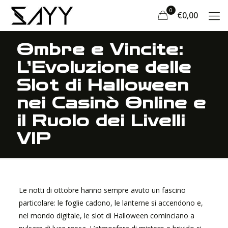
0
€0,00
Ombre e Vincite:
L’Evoluzione delle
Slot di Halloween
nei Casinò Online e
il Ruolo dei Livelli
VIP
Le notti di ottobre hanno sempre avuto un fascino
particolare: le foglie cadono, le lanterne si accendono e,
nel mondo digitale, le slot di Halloween cominciano a