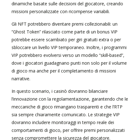
dinamiche basate sulle decisioni del giocatore, creando
missioni personalizzate con ricompense variabili.
Gli NFT potrebbero diventare premi collezionabili: un
“Ghost Token” rilasciato come parte di un bonus VIP
potrebbe essere scambiato per giri gratuiti extra o per
sbloccare un livello VIP temporaneo. Inoltre, i programmi
VIP potrebbero evolversi verso un modello “skill‑based”,
dove i giocatori guadagnano punti non solo per il volume
di gioco ma anche per il completamento di missioni
narrative.
In questo scenario, i casinò dovranno bilanciare
l’innovazione con la regolamentazione, garantendo che le
meccaniche di gioco rimangano trasparenti e che l’RTP
sia sempre chiaramente comunicato. Le strategie VIP
dovranno includere monitoraggi in tempo reale dei
comportamenti di gioco, per offrire premi personalizzati
senza compromettere la sicurezza del giocatore.