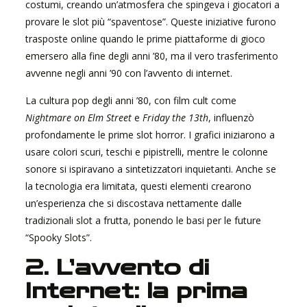
costumi, creando un’atmosfera che spingeva i giocatori a
provare le slot più “spaventose”. Queste iniziative furono
trasposte online quando le prime piattaforme di gioco
emersero alla fine degli anni ’80, ma il vero trasferimento
avvenne negli anni ’90 con l’avvento di internet.
La cultura pop degli anni ’80, con film cult come
Nightmare on Elm Street
e
Friday the 13th
, influenzò
profondamente le prime slot horror. I grafici iniziarono a
usare colori scuri, teschi e pipistrelli, mentre le colonne
sonore si ispiravano a sintetizzatori inquietanti. Anche se
la tecnologia era limitata, questi elementi crearono
un’esperienza che si discostava nettamente dalle
tradizionali slot a frutta, ponendo le basi per le future
“Spooky Slots”.
2. L’avvento di
Internet: la prima