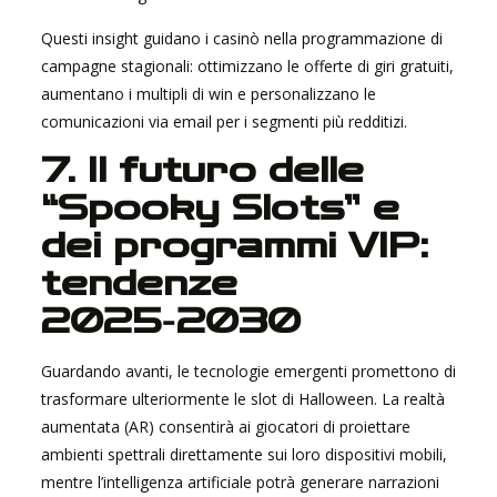
Questi insight guidano i casinò nella programmazione di
campagne stagionali: ottimizzano le offerte di giri gratuiti,
aumentano i multipli di win e personalizzano le
comunicazioni via email per i segmenti più redditizi.
7. Il futuro delle
“Spooky Slots” e
dei programmi VIP:
tendenze
2025‑2030
Guardando avanti, le tecnologie emergenti promettono di
trasformare ulteriormente le slot di Halloween. La realtà
aumentata (AR) consentirà ai giocatori di proiettare
ambienti spettrali direttamente sui loro dispositivi mobili,
mentre l’intelligenza artificiale potrà generare narrazioni