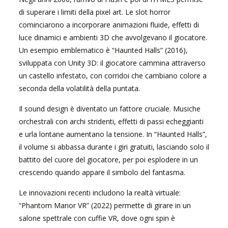
di superare i limiti della pixel art. Le slot horror
cominciarono a incorporare animazioni fluide, effetti di
luce dinamici e ambienti 3D che avvolgevano il giocatore.
Un esempio emblematico è “Haunted Halls” (2016),
sviluppata con Unity 3D: il giocatore cammina attraverso
un castello infestato, con corridoi che cambiano colore a
seconda della volatilità della puntata.
Il sound design è diventato un fattore cruciale. Musiche
orchestrali con archi stridenti, effetti di passi echeggianti
e urla lontane aumentano la tensione. In “Haunted Halls”,
il volume si abbassa durante i giri gratuiti, lasciando solo il
battito del cuore del giocatore, per poi esplodere in un
crescendo quando appare il simbolo del fantasma.
Le innovazioni recenti includono la realtà virtuale:
“Phantom Manor VR” (2022) permette di girare in un
salone spettrale con cuffie VR, dove ogni spin è