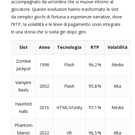
accompagnato da un’ombra che si muove intorno al
giocatore. Queste evoluzioni hanno trasformato le slot
da semplici giochi di fortuna a esperienze narrative, dove
l’RTP, la volatilità e le linee di pagamento sono integrate
in una storia che si svela giri dopo giro.
Slot
Anno
Tecnologia
RTP
Volatilità
Zombie
1998
Flash
96,2 %
Media
Jackpot
Vampire
2002
Flash
95,8 %
Alta
Reels
Haunted
2016
HTML5/Unity
97,1 %
Media
Halls
Phantom
Manor
2022
VR
96,5 %
Alta