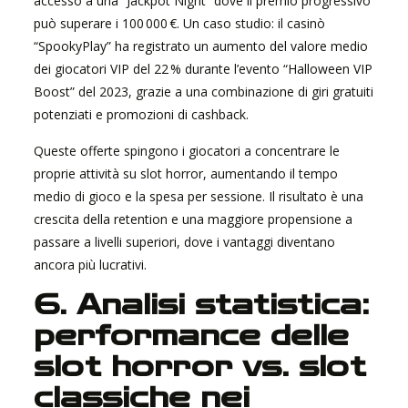
accesso a una “Jackpot Night” dove il premio progressivo
può superare i 100 000 €. Un caso studio: il casinò
“SpookyPlay” ha registrato un aumento del valore medio
dei giocatori VIP del 22 % durante l’evento “Halloween VIP
Boost” del 2023, grazie a una combinazione di giri gratuiti
potenziati e promozioni di cashback.
Queste offerte spingono i giocatori a concentrare le
proprie attività su slot horror, aumentando il tempo
medio di gioco e la spesa per sessione. Il risultato è una
crescita della retention e una maggiore propensione a
passare a livelli superiori, dove i vantaggi diventano
ancora più lucrativi.
6. Analisi statistica:
performance delle
slot horror vs. slot
classiche nei