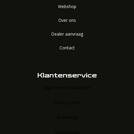
Webshop
Over ons
Velgen
Dealer aanvraag
Accessoires
Contact
Hoodies
Caps
Klantenservice
Stickers
Algemene Voorwaarden
Wandpanelen
Privacy Beleid
Bedenktijd
Retourneren