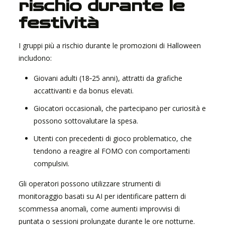
rischio durante le
festività
I gruppi più a rischio durante le promozioni di Halloween
includono:
Giovani adulti (18‑25 anni), attratti da grafiche
accattivanti e da bonus elevati.
Giocatori occasionali, che partecipano per curiosità e
possono sottovalutare la spesa.
Utenti con precedenti di gioco problematico, che
tendono a reagire al FOMO con comportamenti
compulsivi.
Gli operatori possono utilizzare strumenti di
monitoraggio basati su AI per identificare pattern di
scommessa anomali, come aumenti improvvisi di
puntata o sessioni prolungate durante le ore notturne.