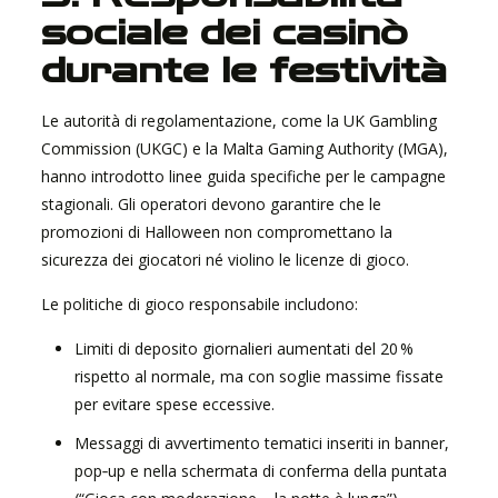
sociale dei casinò
durante le festività
Le autorità di regolamentazione, come la UK Gambling
Commission (UKGC) e la Malta Gaming Authority (MGA),
hanno introdotto linee guida specifiche per le campagne
stagionali. Gli operatori devono garantire che le
promozioni di Halloween non compromettano la
sicurezza dei giocatori né violino le licenze di gioco.
Le politiche di gioco responsabile includono:
Limiti di deposito giornalieri aumentati del 20 %
rispetto al normale, ma con soglie massime fissate
per evitare spese eccessive.
Messaggi di avvertimento tematici inseriti in banner,
pop‑up e nella schermata di conferma della puntata