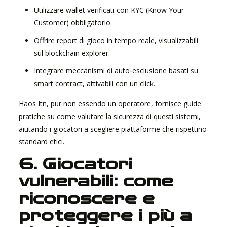
Utilizzare wallet verificati con KYC (Know Your
Customer) obbligatorio.
Offrire report di gioco in tempo reale, visualizzabili
sul blockchain explorer.
Integrare meccanismi di auto‑esclusione basati su
smart contract, attivabili con un click.
Haos Itn, pur non essendo un operatore, fornisce guide
pratiche su come valutare la sicurezza di questi sistemi,
aiutando i giocatori a scegliere piattaforme che rispettino
standard etici.
6. Giocatori
vulnerabili: come
riconoscere e
proteggere i più a