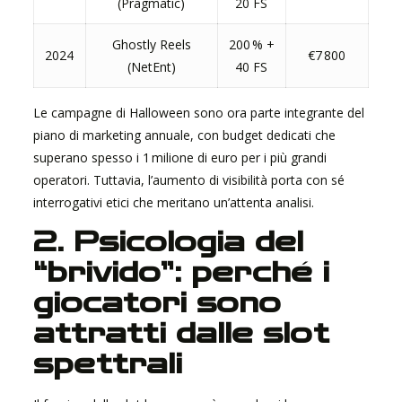
(Pragmatic)
20 FS
Ghostly Reels
200 % +
2024
€7 800
(NetEnt)
40 FS
Le campagne di Halloween sono ora parte integrante del
piano di marketing annuale, con budget dedicati che
superano spesso i 1 milione di euro per i più grandi
operatori. Tuttavia, l’aumento di visibilità porta con sé
interrogativi etici che meritano un’attenta analisi.
2. Psicologia del
“brivido”: perché i
giocatori sono
attratti dalle slot
spettrali