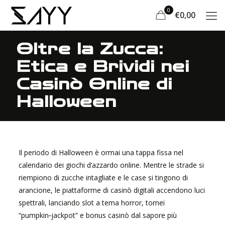
0
€0,00
Oltre la Zucca:
Etica e Brividi nei
Casinò Online di
Halloween
Il periodo di Halloween è ormai una tappa fissa nel
calendario dei giochi d’azzardo online. Mentre le strade si
riempiono di zucche intagliate e le case si tingono di
arancione, le piattaforme di casinò digitali accendono luci
spettrali, lanciando slot a tema horror, tornei
“pumpkin‑jackpot” e bonus casinò dal sapore più