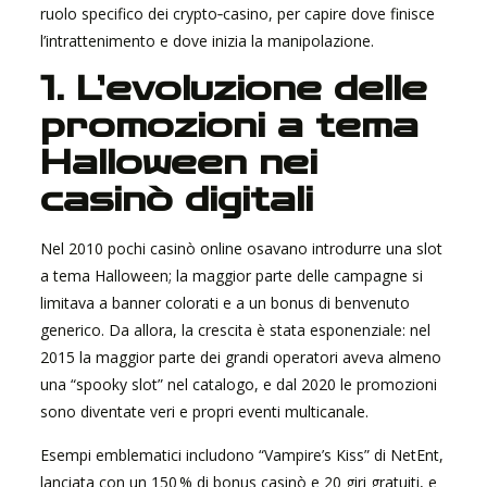
ruolo specifico dei crypto‑casino, per capire dove finisce
l’intrattenimento e dove inizia la manipolazione.
1. L’evoluzione delle
promozioni a tema
Halloween nei
casinò digitali
Nel 2010 pochi casinò online osavano introdurre una slot
a tema Halloween; la maggior parte delle campagne si
limitava a banner colorati e a un bonus di benvenuto
generico. Da allora, la crescita è stata esponenziale: nel
2015 la maggior parte dei grandi operatori aveva almeno
una “spooky slot” nel catalogo, e dal 2020 le promozioni
sono diventate veri e propri eventi multicanale.
Esempi emblematici includono “Vampire’s Kiss” di NetEnt,
lanciata con un 150 % di bonus casinò e 20 giri gratuiti, e