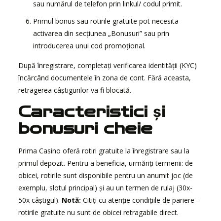
sau numărul de telefon prin linkul/ codul primit.
Primul bonus sau rotirile gratuite pot necesita
activarea din secțiunea „Bonusuri” sau prin
introducerea unui cod promoțional.
După înregistrare, completați verificarea identității (KYC)
încărcând documentele în zona de cont. Fără aceasta,
retragerea câștigurilor va fi blocată.
Caracteristici și
bonusuri cheie
Prima Casino oferă rotiri gratuite la înregistrare sau la
primul depozit. Pentru a beneficia, urmăriți termenii: de
obicei, rotirile sunt disponibile pentru un anumit joc (de
exemplu, slotul principal) și au un termen de rulaj (30x-
50x câștigul).
Notă:
Citiți cu atenție condițiile de pariere –
rotirile gratuite nu sunt de obicei retragabile direct.