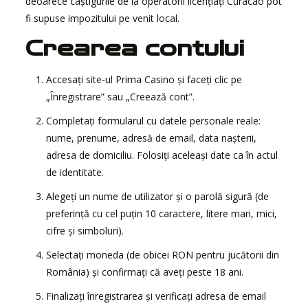
deoarece câștigurile de la operatorii licențiați Curacao pot
fi supuse impozitului pe venit local.
Crearea contului
Accesați site-ul Prima Casino și faceți clic pe
„Înregistrare” sau „Creează cont”.
Completați formularul cu datele personale reale:
nume, prenume, adresă de email, data nașterii,
adresa de domiciliu. Folosiți aceleași date ca în actul
de identitate.
Alegeți un nume de utilizator și o parolă sigură (de
preferință cu cel puțin 10 caractere, litere mari, mici,
cifre și simboluri).
Selectați moneda (de obicei RON pentru jucătorii din
România) și confirmați că aveți peste 18 ani.
Finalizați înregistrarea și verificați adresa de email