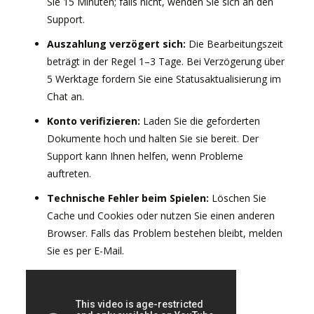
Sie 15 Minuten; falls nicht, wenden Sie sich an den
Support.
Auszahlung verzögert sich:
Die Bearbeitungszeit
beträgt in der Regel 1–3 Tage. Bei Verzögerung über
5 Werktage fordern Sie eine Statusaktualisierung im
Chat an.
Konto verifizieren:
Laden Sie die geforderten
Dokumente hoch und halten Sie sie bereit. Der
Support kann Ihnen helfen, wenn Probleme
auftreten.
Technische Fehler beim Spielen:
Löschen Sie
Cache und Cookies oder nutzen Sie einen anderen
Browser. Falls das Problem bestehen bleibt, melden
Sie es per E-Mail.