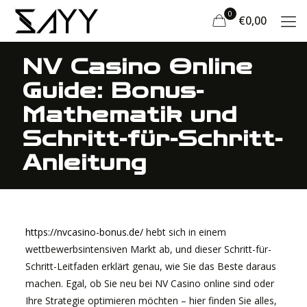
0
€0,00
NV Casino Online
Guide: Bonus-
Mathematik und
Schritt-für-Schritt-
Anleitung
https://nvcasino-bonus.de/
hebt sich in einem
wettbewerbsintensiven Markt ab, und dieser Schritt-für-
Schritt-Leitfaden erklärt genau, wie Sie das Beste daraus
machen. Egal, ob Sie neu bei NV Casino online sind oder
Ihre Strategie optimieren möchten – hier finden Sie alles,