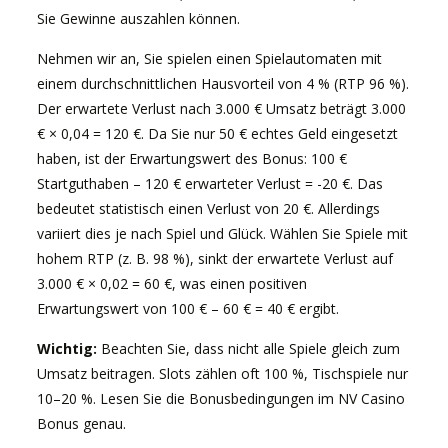
Sie Gewinne auszahlen können.
Nehmen wir an, Sie spielen einen Spielautomaten mit
einem durchschnittlichen Hausvorteil von 4 % (RTP 96 %).
Der erwartete Verlust nach 3.000 € Umsatz beträgt 3.000
€ × 0,04 = 120 €. Da Sie nur 50 € echtes Geld eingesetzt
haben, ist der Erwartungswert des Bonus: 100 €
Startguthaben – 120 € erwarteter Verlust = -20 €. Das
bedeutet statistisch einen Verlust von 20 €. Allerdings
variiert dies je nach Spiel und Glück. Wählen Sie Spiele mit
hohem RTP (z. B. 98 %), sinkt der erwartete Verlust auf
3.000 € × 0,02 = 60 €, was einen positiven
Erwartungswert von 100 € – 60 € = 40 € ergibt.
Wichtig:
Beachten Sie, dass nicht alle Spiele gleich zum
Umsatz beitragen. Slots zählen oft 100 %, Tischspiele nur
10–20 %. Lesen Sie die Bonusbedingungen im NV Casino
Bonus genau.