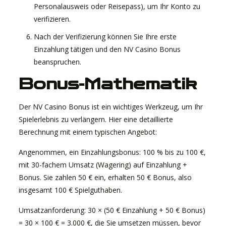
Personalausweis oder Reisepass), um Ihr Konto zu
verifizieren.
Nach der Verifizierung können Sie Ihre erste
Einzahlung tätigen und den NV Casino Bonus
beanspruchen.
Bonus-Mathematik
Der NV Casino Bonus ist ein wichtiges Werkzeug, um Ihr
Spielerlebnis zu verlängern. Hier eine detaillierte
Berechnung mit einem typischen Angebot:
Angenommen, ein Einzahlungsbonus: 100 % bis zu 100 €,
mit 30-fachem Umsatz (Wagering) auf Einzahlung +
Bonus. Sie zahlen 50 € ein, erhalten 50 € Bonus, also
insgesamt 100 € Spielguthaben.
Umsatzanforderung: 30 × (50 € Einzahlung + 50 € Bonus)
= 30 × 100 € = 3.000 €, die Sie umsetzen müssen, bevor