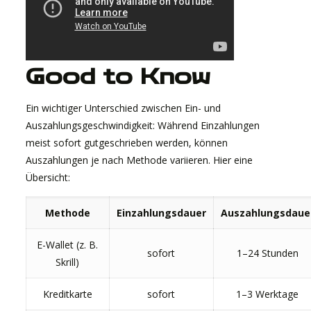
Good to Know
Ein wichtiger Unterschied zwischen Ein- und
Auszahlungsgeschwindigkeit: Während Einzahlungen
meist sofort gutgeschrieben werden, können
Auszahlungen je nach Methode variieren. Hier eine
Übersicht:
Methode
Einzahlungsdauer
Auszahlungsdaue
E-Wallet (z. B.
sofort
1–24 Stunden
Skrill)
Kreditkarte
sofort
1–3 Werktage