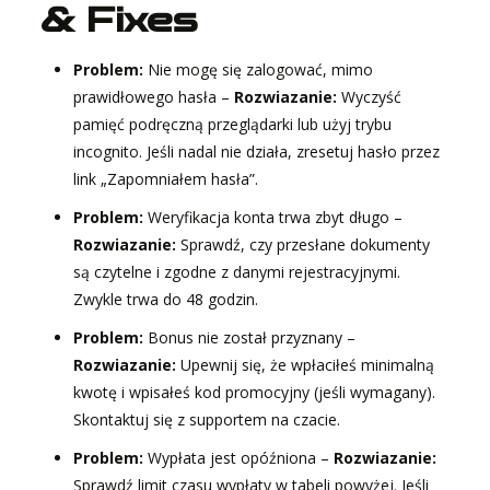
& Fixes
Problem:
Nie mogę się zalogować, mimo
prawidłowego hasła –
Rozwiazanie:
Wyczyść
pamięć podręczną przeglądarki lub użyj trybu
incognito. Jeśli nadal nie działa, zresetuj hasło przez
link „Zapomniałem hasła”.
Problem:
Weryfikacja konta trwa zbyt długo –
Rozwiazanie:
Sprawdź, czy przesłane dokumenty
są czytelne i zgodne z danymi rejestracyjnymi.
Zwykle trwa do 48 godzin.
Problem:
Bonus nie został przyznany –
Rozwiazanie:
Upewnij się, że wpłaciłeś minimalną
kwotę i wpisałeś kod promocyjny (jeśli wymagany).
Skontaktuj się z supportem na czacie.
Problem:
Wypłata jest opóźniona –
Rozwiazanie:
Sprawdź limit czasu wypłaty w tabeli powyżej. Jeśli