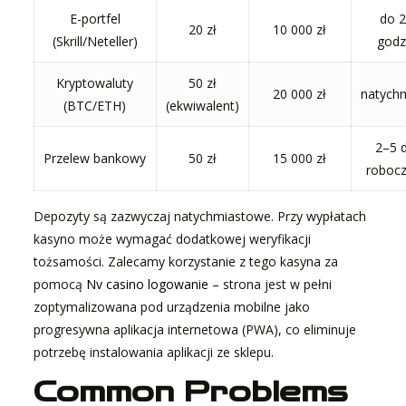
E-portfel
do 
20 zł
10 000 zł
(Skrill/Neteller)
godz
Kryptowaluty
50 zł
20 000 zł
natych
(BTC/ETH)
(ekwiwalent)
2–5 d
Przelew bankowy
50 zł
15 000 zł
roboc
Depozyty są zazwyczaj natychmiastowe. Przy wypłatach
kasyno może wymagać dodatkowej weryfikacji
tożsamości. Zalecamy korzystanie z tego kasyna za
pomocą
Nv casino logowanie
– strona jest w pełni
zoptymalizowana pod urządzenia mobilne jako
progresywna aplikacja internetowa (PWA), co eliminuje
potrzebę instalowania aplikacji ze sklepu.
Common Problems