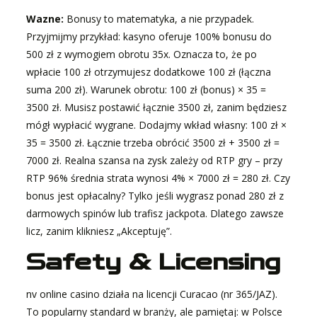
Wazne:
Bonusy to matematyka, a nie przypadek.
Przyjmijmy przykład: kasyno oferuje 100% bonusu do
500 zł z wymogiem obrotu 35x. Oznacza to, że po
wpłacie 100 zł otrzymujesz dodatkowe 100 zł (łączna
suma 200 zł). Warunek obrotu: 100 zł (bonus) × 35 =
3500 zł. Musisz postawić łącznie 3500 zł, zanim będziesz
mógł wypłacić wygrane. Dodajmy wkład własny: 100 zł ×
35 = 3500 zł. Łącznie trzeba obrócić 3500 zł + 3500 zł =
7000 zł. Realna szansa na zysk zależy od RTP gry – przy
RTP 96% średnia strata wynosi 4% × 7000 zł = 280 zł. Czy
bonus jest opłacalny? Tylko jeśli wygrasz ponad 280 zł z
darmowych spinów lub trafisz jackpota. Dlatego zawsze
licz, zanim klikniesz „Akceptuję”.
Safety & Licensing
nv online casino działa na licencji Curacao (nr 365/JAZ).
To popularny standard w branży, ale pamiętaj: w Polsce