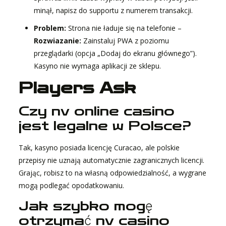
minął, napisz do supportu z numerem transakcji.
Problem:
Strona nie ładuje się na telefonie –
Rozwiazanie:
Zainstaluj PWA z poziomu
przeglądarki (opcja „Dodaj do ekranu głównego”).
Kasyno nie wymaga aplikacji ze sklepu.
Players Ask
Czy nv online casino
jest legalne w Polsce?
Tak, kasyno posiada licencję Curacao, ale polskie
przepisy nie uznają automatycznie zagranicznych licencji.
Grając, robisz to na własną odpowiedzialność, a wygrane
mogą podlegać opodatkowaniu.
Jak szybko mogę
otrzymać nv casino