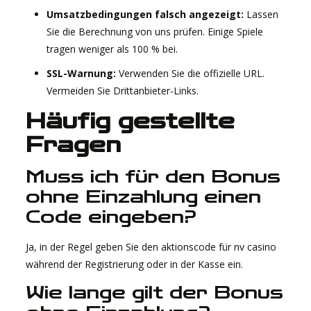
Umsatzbedingungen falsch angezeigt:
Lassen
Sie die Berechnung von uns prüfen. Einige Spiele
tragen weniger als 100 % bei.
SSL-Warnung:
Verwenden Sie die offizielle URL.
Vermeiden Sie Drittanbieter-Links.
Häufig gestellte
Fragen
Muss ich für den Bonus
ohne Einzahlung einen
Code eingeben?
Ja, in der Regel geben Sie den aktionscode für nv casino
während der Registrierung oder in der Kasse ein.
Wie lange gilt der Bonus