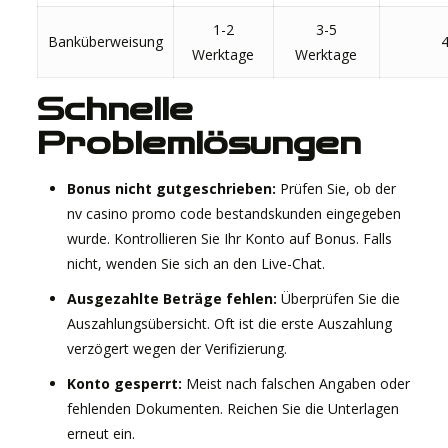
1-2
3-5
Banküberweisung
Werktage
Werktage
Schnelle
Problemlösungen
Bonus nicht gutgeschrieben:
Prüfen Sie, ob der
nv casino promo code bestandskunden eingegeben
wurde. Kontrollieren Sie Ihr Konto auf Bonus. Falls
nicht, wenden Sie sich an den Live-Chat.
Ausgezahlte Beträge fehlen:
Überprüfen Sie die
Auszahlungsübersicht. Oft ist die erste Auszahlung
verzögert wegen der Verifizierung.
Konto gesperrt:
Meist nach falschen Angaben oder
fehlenden Dokumenten. Reichen Sie die Unterlagen
erneut ein.