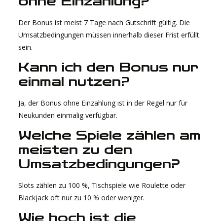
ohne Einzahlung?
Der Bonus ist meist 7 Tage nach Gutschrift gültig. Die
Umsatzbedingungen müssen innerhalb dieser Frist erfüllt
sein.
Kann ich den Bonus nur
einmal nutzen?
Ja, der Bonus ohne Einzahlung ist in der Regel nur für
Neukunden einmalig verfügbar.
Welche Spiele zählen am
meisten zu den
Umsatzbedingungen?
Slots zählen zu 100 %, Tischspiele wie Roulette oder
Blackjack oft nur zu 10 % oder weniger.
Wie hoch ist die