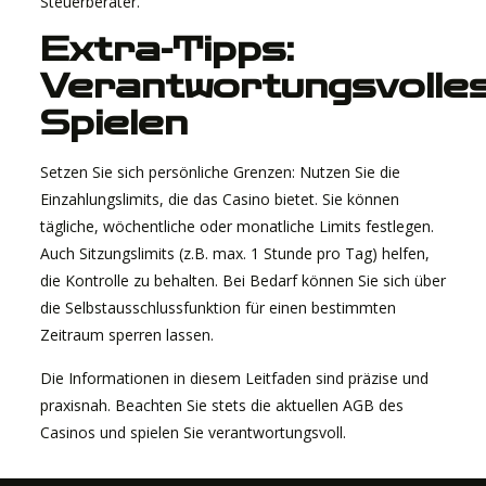
Steuerberater.
Extra-Tipps:
Verantwortungsvolle
Spielen
Setzen Sie sich persönliche Grenzen: Nutzen Sie die
Einzahlungslimits, die das Casino bietet. Sie können
tägliche, wöchentliche oder monatliche Limits festlegen.
Auch Sitzungslimits (z.B. max. 1 Stunde pro Tag) helfen,
die Kontrolle zu behalten. Bei Bedarf können Sie sich über
die Selbstausschlussfunktion für einen bestimmten
Zeitraum sperren lassen.
Die Informationen in diesem Leitfaden sind präzise und
praxisnah. Beachten Sie stets die aktuellen AGB des
Casinos und spielen Sie verantwortungsvoll.