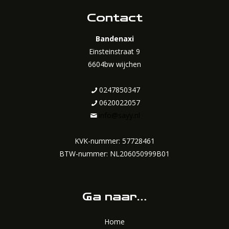
Contact
Bandenaxi
Einsteinstraat 9
6604bw wijchen
0247850347
0620022057
info@sayy.nl
KVK-nummer: 57728461
BTW-nummer: NL206050999B01
Ga naar…
Home