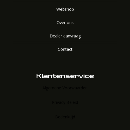
Webshop
Over ons
Velgen
Dealer aanvraag
Accessoires
Contact
Hoodies
Caps
Klantenservice
Stickers
Algemene Voorwaarden
Wandpanelen
Privacy Beleid
Bedenktijd