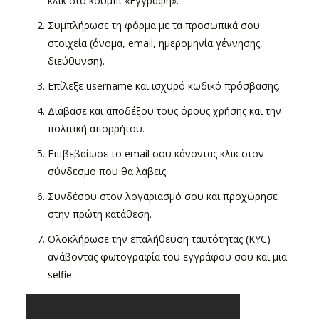
κλικ στο κουμπί «Εγγραφή».
Συμπλήρωσε τη φόρμα με τα προσωπικά σου
στοιχεία (όνομα, email, ημερομηνία γέννησης,
διεύθυνση).
Επίλεξε username και ισχυρό κωδικό πρόσβασης.
Διάβασε και αποδέξου τους όρους χρήσης και την
πολιτική απορρήτου.
Επιβεβαίωσε το email σου κάνοντας κλικ στον
σύνδεσμο που θα λάβεις.
Συνδέσου στον λογαριασμό σου και προχώρησε
στην πρώτη κατάθεση.
Ολοκλήρωσε την επαλήθευση ταυτότητας (KYC)
ανάβοντας φωτογραφία του εγγράφου σου και μια
selfie.