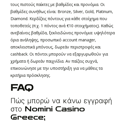
τους πιστούς παίκτες με βαθμίδες και προνόμια. Οι
βαθμίδες συνήθως είναι: Bronze, Silver, Gold, Platinum,
Diamond. Κερδίζεις πόντους για κάθε στοίχημα που
τοποθετείς (π.χ. 1 πόντος ανά €10 στοιχήματος). Καθώς
ανεβαίνεις βαθμίδα, ξεκλειδώνεις προνόμια: υψηλότερα
όρια ανάληψης, προσωπικό account manager,
αποκλειστικά μπόνους, δωρεάν περιστροφές και
cashback. Οι πόντοι μπορούν να εξαργυρωθούν για
χρήματα ή δωρεάν παιχνίδια. Αν παίζεις συχνά,
επικοινώνησε με την υποστήριξη για να μάθεις τα
κριτήρια πρόσκλησης.
FAQ
Πώς μπορώ να κάνω εγγραφή
στο Nomini Casino
Greece;