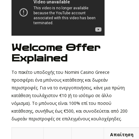
Welcome Offer
Explained
Το πακέτο υποδοχής του Nomini Casino Greece
προσφέρει ένα μπόνους κατάθεσης και δωρεάν
περιστροφές. Για να το ενεργοποιήσεις, κάνε μια πρώτη
κατάθεση τουλάχιστον €10 (ή το ισότιμο σε άλλο
νόμισμα). Το μπόνους είναι 100% επί του ποσού
κατάθεσης, συνήθως έως €500, και συνοδεύεται από 200
δωρεάν περιστροφές σε επιλεγμένους κουλοχέρηδες.
Απαίτηση