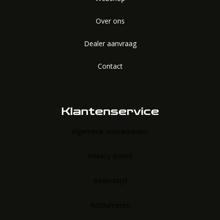
Over ons
Velgen
Dealer aanvraag
Accessoires
Contact
Hoodies
Caps
Klantenservice
Stickers
Algemene Voorwaarden
Wandpanelen
Privacy Beleid
Bedenktijd
Retourneren