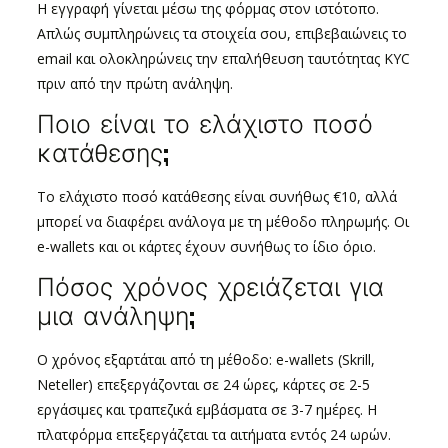
Η εγγραφή γίνεται μέσω της φόρμας στον ιστότοπο.
Απλώς συμπληρώνεις τα στοιχεία σου, επιβεβαιώνεις το
email και ολοκληρώνεις την επαλήθευση ταυτότητας KYC
πριν από την πρώτη ανάληψη.
Ποιο είναι το ελάχιστο ποσό
κατάθεσης;
Το ελάχιστο ποσό κατάθεσης είναι συνήθως €10, αλλά
μπορεί να διαφέρει ανάλογα με τη μέθοδο πληρωμής. Οι
e-wallets και οι κάρτες έχουν συνήθως το ίδιο όριο.
Πόσος χρόνος χρειάζεται για
μια ανάληψη;
Ο χρόνος εξαρτάται από τη μέθοδο: e-wallets (Skrill,
Neteller) επεξεργάζονται σε 24 ώρες, κάρτες σε 2-5
εργάσιμες και τραπεζικά εμβάσματα σε 3-7 ημέρες. Η
πλατφόρμα επεξεργάζεται τα αιτήματα εντός 24 ωρών.