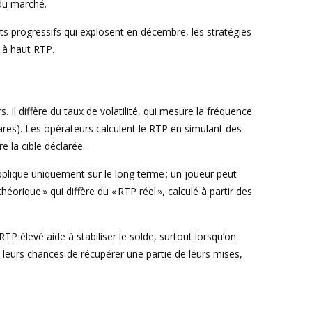
 du marché.
ots progressifs qui explosent en décembre, les stratégies
s à haut RTP.
Il diffère du taux de volatilité, qui mesure la fréquence
 rares). Les opérateurs calculent le RTP en simulant des
e la cible déclarée.
pplique uniquement sur le long terme ; un joueur peut
éorique » qui diffère du « RTP réel », calculé à partir des
P élevé aide à stabiliser le solde, surtout lorsqu’on
leurs chances de récupérer une partie de leurs mises,