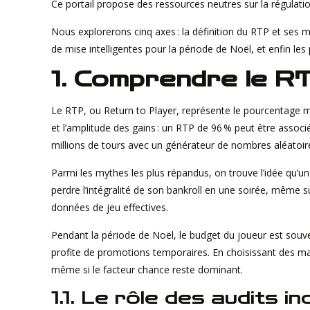
Ce portail propose des ressources neutres sur la régulat
Nous explorerons cinq axes : la définition du RTP et ses m
de mise intelligentes pour la période de Noël, et enfin l
1. Comprendre le RT
Le RTP, ou Return to Player, représente le pourcentage moy
et l’amplitude des gains : un RTP de 96 % peut être associé
millions de tours avec un générateur de nombres aléatoires
Parmi les mythes les plus répandus, on trouve l’idée qu’un
perdre l’intégralité de son bankroll en une soirée, même su
données de jeu effectives.
Pendant la période de Noël, le budget du joueur est souven
profite de promotions temporaires. En choisissant des ma
même si le facteur chance reste dominant.
1.1. Le rôle des audits 