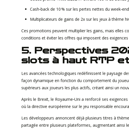
Cash‑back de 10 % sur les pertes nettes du week‑end
Multiplicateurs de gains de 2x sur les jeux à thème hi
Ces promotions peuvent multiplier les gains, mais elles c
conditions et éviter les offres qui imposent des exigences
5. Perspectives 202
slots à haut RTP et
Les avancées technologiques redéfinissent le paysage des 
façon dynamique en fonction du comportement du joueur, to
supérieurs aux joueurs les plus actifs, créant ainsi un nouv
Après le Brexit, le Royaume‑Uni a renforcé ses exigences 
où la directive européenne sur le jeu responsable encourag
Les développeurs annoncent déjà plusieurs titres à thèm
partagée entre plusieurs plateformes, augmentant ainsi l