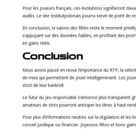
Pour les joueurs français, ces évolutions signifieront dav
audits. Le site Institutpolonais pourra servir de point de
En conclusion, la saison des fêtes reste le moment privilé
s’appuyant sur des données fiables, en profitant des prom
en gains réels.
Conclusion
Nous avons passé en revue l’importance du RTP, la sélectio
de mise qui permettent de jouer intelligemment. Les joue
strict de leur bankroll.
Le futur du jeu responsable s’annonce plus transparent g
amateurs de slots pourront anticiper les titres à haut rend
Pour plus d’informations neutres sur la régulation et les b
conseil juridique ou financier. Joyeuses fêtes et bons gains