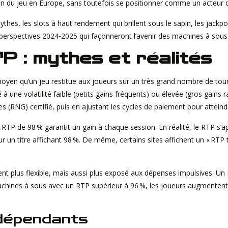
ion du jeu en Europe, sans toutefois se positionner comme un acteur
ythes, les slots à haut rendement qui brillent sous le sapin, les jackp
es perspectives 2024‑2025 qui façonneront l’avenir des machines à sou
P : mythes et réalités
en qu’un jeu restitue aux joueurs sur un très grand nombre de tours. 
 à une volatilité faible (petits gains fréquents) ou élevée (gros gains
 (RNG) certifié, puis en ajustant les cycles de paiement pour atteindr
 RTP de 98 % garantit un gain à chaque session. En réalité, le RTP s’a
r un titre affichant 98 %. De même, certains sites affichent un « RTP th
t plus flexible, mais aussi plus exposé aux dépenses impulsives. Un RT
chines à sous avec un RTP supérieur à 96 %, les joueurs augmentent 
indépendants