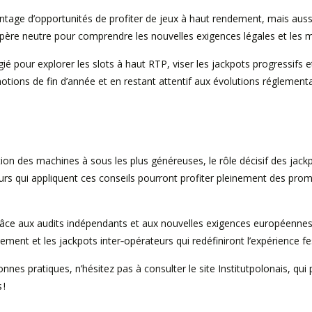
antage d’opportunités de profiter de jeux à haut rendement, mais aussi 
 repère neutre pour comprendre les nouvelles exigences légales et les 
gié pour explorer les slots à haut RTP, viser les jackpots progressifs
otions de fin d’année et en restant attentif aux évolutions réglemen
n des machines à sous les plus généreuses, le rôle décisif des jackpo
urs qui appliquent ces conseils pourront profiter pleinement des prom
râce aux audits indépendants et aux nouvelles exigences européennes.
ement et les jackpots inter‑opérateurs qui redéfiniront l’expérience fe
onnes pratiques, n’hésitez pas à consulter le site Institutpolonais, qu
 !