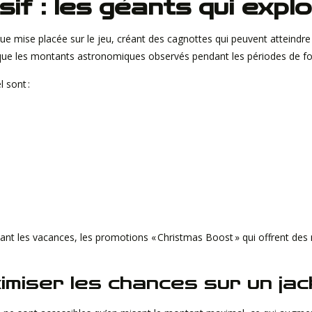
if : les géants qui exp
e mise placée sur le jeu, créant des cagnottes qui peuvent atteindre
lique les montants astronomiques observés pendant les périodes de fo
 sont :
ant les vacances, les promotions « Christmas Boost » qui offrent des m
ximiser les chances sur un ja