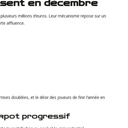
losent en décembre
 plusieurs millions d’euros. Leur mécanisme repose sur un
rte affluence.
ises doublées, et le désir des joueurs de finir l’année en
ckpot progressif