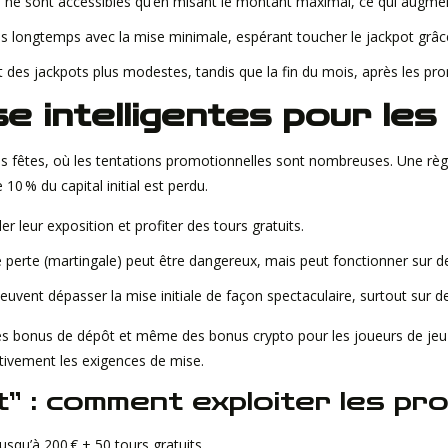
s ne sont accessibles qu’en misant le montant maximal, ce qui augmente
us longtemps avec la mise minimale, espérant toucher le jackpot grâce
 des jackpots plus modestes, tandis que la fin du mois, après les pr
e intelligentes pour les
les fêtes, où les tentations promotionnelles sont nombreuses. Une règ
0 % du capital initial est perdu.
er leur exposition et profiter des tours gratuits.
erte (martingale) peut être dangereux, mais peut fonctionner sur des 
euvent dépasser la mise initiale de façon spectaculaire, surtout sur des
 des bonus de dépôt et même des bonus crypto pour les joueurs de je
entivement les exigences de mise.
t” : comment exploiter les p
qu’à 200 € + 50 tours gratuits.