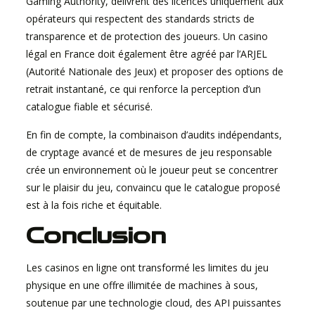
Gaming Authority, délivrent des licences uniquement aux
opérateurs qui respectent des standards stricts de
transparence et de protection des joueurs. Un casino
légal en France doit également être agréé par l’ARJEL
(Autorité Nationale des Jeux) et proposer des options de
retrait instantané, ce qui renforce la perception d’un
catalogue fiable et sécurisé.
En fin de compte, la combinaison d’audits indépendants,
de cryptage avancé et de mesures de jeu responsable
crée un environnement où le joueur peut se concentrer
sur le plaisir du jeu, convaincu que le catalogue proposé
est à la fois riche et équitable.
Conclusion
Les casinos en ligne ont transformé les limites du jeu
physique en une offre illimitée de machines à sous,
soutenue par une technologie cloud, des API puissantes