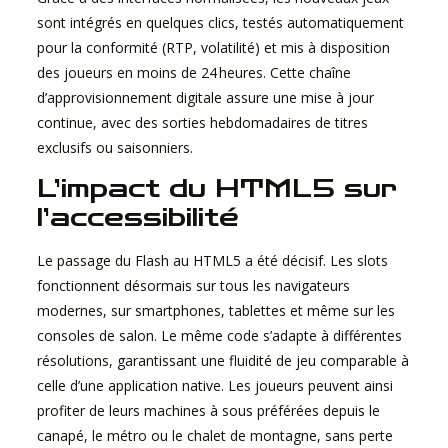
sont intégrés en quelques clics, testés automatiquement
pour la conformité (RTP, volatilité) et mis à disposition
des joueurs en moins de 24 heures. Cette chaîne
d’approvisionnement digitale assure une mise à jour
continue, avec des sorties hebdomadaires de titres
exclusifs ou saisonniers.
L’impact du HTML5 sur
l’accessibilité
Le passage du Flash au HTML5 a été décisif. Les slots
fonctionnent désormais sur tous les navigateurs
modernes, sur smartphones, tablettes et même sur les
consoles de salon. Le même code s’adapte à différentes
résolutions, garantissant une fluidité de jeu comparable à
celle d’une application native. Les joueurs peuvent ainsi
profiter de leurs machines à sous préférées depuis le
canapé, le métro ou le chalet de montagne, sans perte