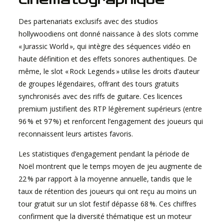
cinématographique
Des partenariats exclusifs avec des studios
hollywoodiens ont donné naissance à des slots comme
« Jurassic World », qui intègre des séquences vidéo en
haute définition et des effets sonores authentiques. De
même, le slot « Rock Legends » utilise les droits d’auteur
de groupes légendaires, offrant des tours gratuits
synchronisés avec des riffs de guitare. Ces licences
premium justifient des RTP légèrement supérieurs (entre
96 % et 97 %) et renforcent l’engagement des joueurs qui
reconnaissent leurs artistes favoris.
Les statistiques d’engagement pendant la période de
Noël montrent que le temps moyen de jeu augmente de
22 % par rapport à la moyenne annuelle, tandis que le
taux de rétention des joueurs qui ont reçu au moins un
tour gratuit sur un slot festif dépasse 68 %. Ces chiffres
confirment que la diversité thématique est un moteur