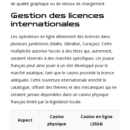
de qualité graphique ou de vitesse de chargement.
Gestion des licences
internationales
Les opérateurs en ligne détiennent des licences dans
plusieurs juridictions (Malte, Gibraltar, Curaçao). Cette
multiplicité autorise l’accès à des titres qui, autrement,
seraient réservés à des marchés spécifiques. Un joueur
français peut ainsi jouer à un slot développé pour le
marché asiatique, tant que le casino possède la licence
adéquate. Cette ouverture internationale enrichit le
catalogue, offrant des thèmes et des mécaniques qui ne
seraient jamais disponibles dans un casino physique
français limité par la législation locale.
Casino
Casino en ligne
Aspect
physique
(2024)