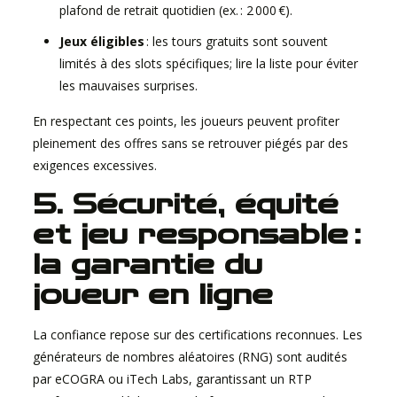
plafond de retrait quotidien (ex. : 2 000 €).
Jeux éligibles
: les tours gratuits sont souvent
limités à des slots spécifiques; lire la liste pour éviter
les mauvaises surprises.
En respectant ces points, les joueurs peuvent profiter
pleinement des offres sans se retrouver piégés par des
exigences excessives.
5. Sécurité, équité
et jeu responsable :
la garantie du
joueur en ligne
La confiance repose sur des certifications reconnues. Les
générateurs de nombres aléatoires (RNG) sont audités
par eCOGRA ou iTech Labs, garantissant un RTP