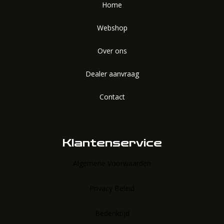
Home
Webshop
Over ons
Velgen
Dealer aanvraag
Accessoires
Contact
Hoodies
Caps
Klantenservice
Stickers
Algemene Voorwaarden
Wandpanelen
Privacy Beleid
Bedenktijd