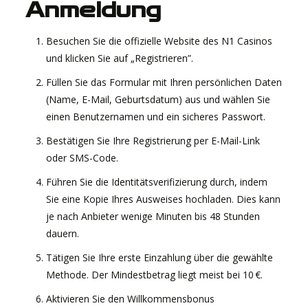
Anmeldung
Besuchen Sie die offizielle Website des N1 Casinos
und klicken Sie auf „Registrieren”.
Füllen Sie das Formular mit Ihren persönlichen Daten
(Name, E-Mail, Geburtsdatum) aus und wählen Sie
einen Benutzernamen und ein sicheres Passwort.
Bestätigen Sie Ihre Registrierung per E-Mail-Link
oder SMS-Code.
Führen Sie die Identitätsverifizierung durch, indem
Sie eine Kopie Ihres Ausweises hochladen. Dies kann
je nach Anbieter wenige Minuten bis 48 Stunden
dauern.
Tätigen Sie Ihre erste Einzahlung über die gewählte
Methode. Der Mindestbetrag liegt meist bei 10 €.
Aktivieren Sie den Willkommensbonus