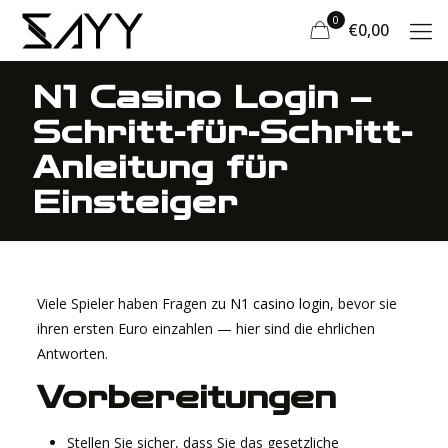
0
€0,00
N1 Casino Login –
Schritt-für-Schritt-
Anleitung für
Einsteiger
Viele Spieler haben Fragen zu
N1 casino login
, bevor sie
ihren ersten Euro einzahlen — hier sind die ehrlichen
Antworten.
Vorbereitungen
Stellen Sie sicher, dass Sie das gesetzliche