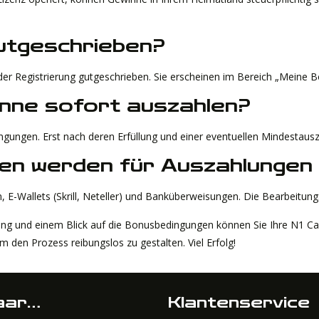
gutgeschrieben?
er Registrierung gutgeschrieben. Sie erscheinen im Bereich „Meine Bon
inne sofort auszahlen?
ngungen. Erst nach deren Erfüllung und einer eventuellen Mindestaus
en werden für Auszahlungen 
 E-Wallets (Skrill, Neteller) und Banküberweisungen. Die Bearbeitung
itung und einem Blick auf die Bonusbedingungen können Sie Ihre N1 Ca
um den Prozess reibungslos zu gestalten. Viel Erfolg!
aar…
Klantenservice