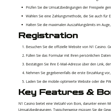
Prüfen Sie die Umsatzbedingungen der Freispiele gen
Wählen Sie eine Zahlungsmethode, die Sie auch für E
Halten Sie die maximalen Auszahlungslimits im Auge
Registration
Besuchen Sie die offizielle Website von N1 Casino. 
Füllen Sie das Formular mit Ihren persönlichen Daten 
Bestätigen Sie Ihre E-Mail-Adresse über den Link, de
Nehmen Sie gegebenenfalls die erste Einzahlung vor, 
Laden Sie die mobile-optimierte Website oder die PW
Key Features & Bo
N1 Casino bietet eine Vielzahl von Boni, darunter einen
Umsatzbedingungen. Typischerweise müssen Sie die Gewin