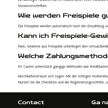
Steuervorschriften.
Wie werden Freispiele 
Die Freispiele werden automatisch nach der Einzahlung od
Kann ich Freispiele-Gew
Nein, Gewinne aus Freispiele unterliegen den Umsatzbedi
Welche Zahlungsmethod
N1 Casino unterstützt gängige Methoden wie Kreditkarten,
Abschließend lässt sich sagen: Mit der richtigen Vorbere
Nutzen Sie die Checkliste und die Registrierungsschritte, 
Contact
Ga n