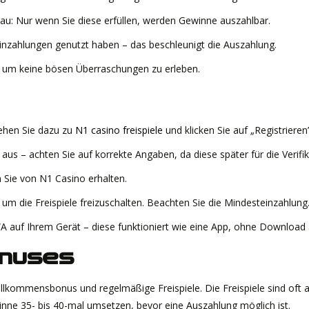
au: Nur wenn Sie diese erfüllen, werden Gewinne auszahlbar.
inzahlungen genutzt haben – das beschleunigt die Auszahlung.
, um keine bösen Überraschungen zu erleben.
Gehen Sie dazu zu
N1 casino freispiele
und klicken Sie auf „Registrieren”
aus – achten Sie auf korrekte Angaben, da diese später für die Verifi
n Sie von N1 Casino erhalten.
um die Freispiele freizuschalten. Beachten Sie die Mindesteinzahlung
A auf Ihrem Gerät – diese funktioniert wie eine App, ohne Download
nuses
 Willkommensbonus und regelmäßige Freispiele. Die Freispiele sind o
ne 35- bis 40-mal umsetzen, bevor eine Auszahlung möglich ist.