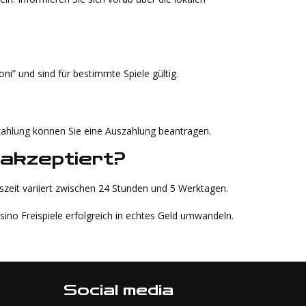
i” und sind für bestimmte Spiele gültig.
zahlung können Sie eine Auszahlung beantragen.
akzeptiert?
szeit variiert zwischen 24 Stunden und 5 Werktagen.
sino Freispiele erfolgreich in echtes Geld umwandeln.
Social media