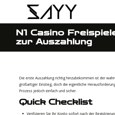
N1 Casino Freispiele
zur Auszahlung
Die erste Auszahlung richtig hinzubekommen ist der wahre 
großartiger Einstieg, doch die eigentliche Herausforderun
Prozess jedoch einfach und sicher.
Quick Checklist
Verifizieren Sie Ihr Konto sofort nach der Registrie