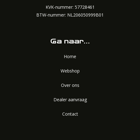
KVK-nummer: 57728461
BTW-nummer: NL206050999B01
Ga naar…
Home
Webshop
Over ons
Velgen
Dealer aanvraag
Accessoires
Contact
Hoodies
Caps