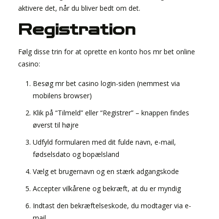
aktivere det, når du bliver bedt om det.
Registration
Følg disse trin for at oprette en konto hos mr bet online
casino:
Besøg mr bet casino login-siden (nemmest via
mobilens browser)
Klik på “Tilmeld” eller “Registrer” – knappen findes
øverst til højre
Udfyld formularen med dit fulde navn, e-mail,
fødselsdato og bopælsland
Vælg et brugernavn og en stærk adgangskode
Accepter vilkårene og bekræft, at du er myndig
Indtast den bekræftelseskode, du modtager via e-
mail