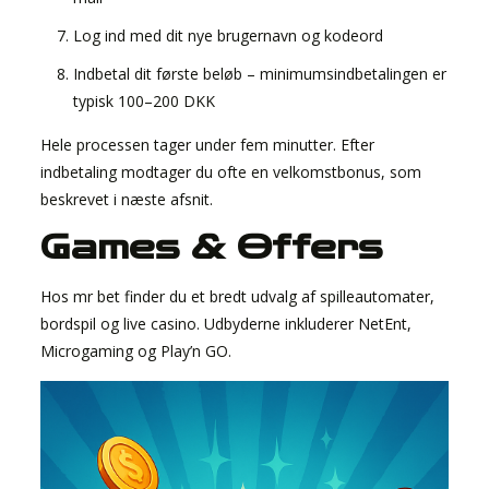
Log ind med dit nye brugernavn og kodeord
Indbetal dit første beløb – minimumsindbetalingen er
typisk 100–200 DKK
Hele processen tager under fem minutter. Efter
indbetaling modtager du ofte en velkomstbonus, som
beskrevet i næste afsnit.
Games & Offers
Hos mr bet finder du et bredt udvalg af spilleautomater,
bordspil og live casino. Udbyderne inkluderer NetEnt,
Microgaming og Play’n GO.