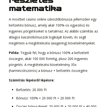
részletes
matematika
A mostbet casino online üdvözlőbónusza jellemzően egy
befizetési bónusz, amely akár 100%-os egyezésű és
ingyenes pörgetéseket is tartalmaz. Az alábbi számítás az
átlagos kaszinóbónuszok logikáját követi, és segít
megérteni a megtételezési (wagering) követelményeket.
Példa:
Tegyük fel, hogy a bónusz 100% a befizetett
összegre, akár 100 000 forintig, plusz 200 ingyenes
pörgetés. A megtételezési követelmény 35x
(harmincötszörös) a bónusz + befizetés összegére.
Számítás lépésről lépésre:
Befizetés: 20 000 Ft
Bónusz: 100% × 20 000 Ft = 20 000 Ft
Összes bónuszkeret: 20 000 Ft + 20 000 Ft = 40 000