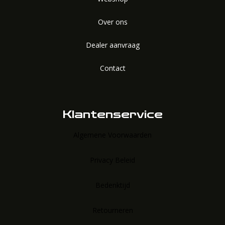
Over ons
Velgen
Dealer aanvraag
Accessoires
Contact
Hoodies
Caps
Klantenservice
Stickers
Algemene Voorwaarden
Wandpanelen
Privacy Beleid
Bedenktijd
Retourneren