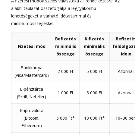
A fizetési módok széles választéka áll rendelkezésre. Az
alábbi táblázat összefoglalja a leggyakoribb
lehetőségeket a várható időtartammal és
minimumösszegekkel.
Befizetés
Kifizetés
Befizeté
Fizetési mód
minimális
minimális
feldolgoz
összege
összege
ideje
Bankkártya
2 000 Ft
5 000 Ft
Azonnali
(Visa/Mastercard)
E-pénztárca
1 000 Ft
3 000 Ft
Azonnali
(Skrill, Neteller)
Kriptovaluta
(Bitcoin,
5 000 Ft*
10 000 Ft*
10–30 per
Ethereum)