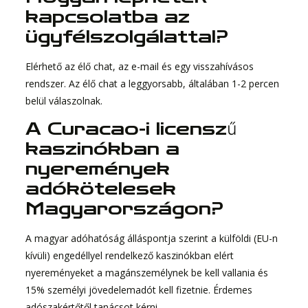
kapcsolatba az
ügyfélszolgálattal?
Elérhető az élő chat, az e-mail és egy visszahívásos
rendszer. Az élő chat a leggyorsabb, általában 1-2 percen
belül válaszolnak.
A Curacao-i licenszű
kaszinókban a
nyeremények
adókötelesek
Magyarországon?
A magyar adóhatóság álláspontja szerint a külföldi (EU-n
kívüli) engedéllyel rendelkező kaszinókban elért
nyereményeket a magánszemélynek be kell vallania és
15% személyi jövedelemadót kell fizetnie. Érdemes
adószakértőtől tanácsot kérni.