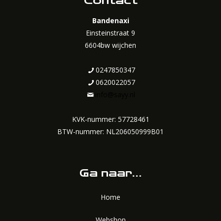
Contact
Bandenaxi
Einsteinstraat 9
6604bw wijchen
0247850347
0620022057
info@sayy.nl
KVK-nummer: 57728461
BTW-nummer: NL206050999B01
Ga naar…
Home
Webshop