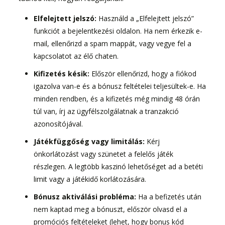
Elfelejtett jelszó:
Használd a „Elfelejtett jelszó”
funkciót a bejelentkezési oldalon. Ha nem érkezik e-
mail, ellenőrizd a spam mappát, vagy vegye fel a
kapcsolatot az élő chaten.
Kifizetés késik:
Először ellenőrizd, hogy a fiókod
igazolva van-e és a bónusz feltételei teljesültek-e. Ha
minden rendben, és a kifizetés még mindig 48 órán
túl van, írj az ügyfélszolgálatnak a tranzakció
azonosítójával.
Játékfüggőség vagy limitálás:
Kérj
önkorlátozást vagy szünetet a felelős játék
részlegen. A legtöbb kaszinó lehetőséget ad a betéti
limit vagy a játékidő korlátozására.
Bónusz aktiválási probléma:
Ha a befizetés után
nem kaptad meg a bónuszt, először olvasd el a
promóciós feltételeket (lehet, hogy bonus kód