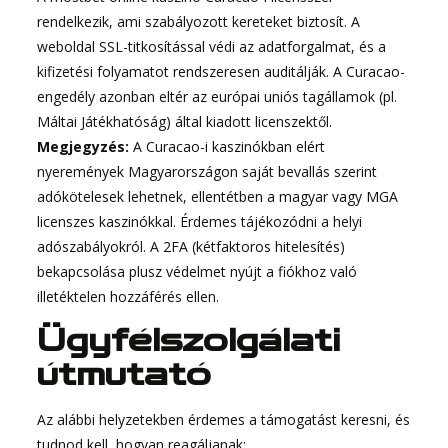
rendelkezik, ami szabályozott kereteket biztosít. A
weboldal SSL-titkosítással védi az adatforgalmat, és a
kifizetési folyamatot rendszeresen auditálják. A Curacao-
engedély azonban eltér az európai uniós tagállamok (pl.
Máltai Játékhatóság) által kiadott licenszektől.
Megjegyzés:
A Curacao-i kaszinókban elért
nyeremények Magyarországon saját bevallás szerint
adókötelesek lehetnek, ellentétben a magyar vagy MGA
licenszes kaszinókkal. Érdemes tájékozódni a helyi
adószabályokról. A 2FA (kétfaktoros hitelesítés)
bekapcsolása plusz védelmet nyújt a fiókhoz való
illetéktelen hozzáférés ellen.
Ügyfélszolgálati
útmutató
Az alábbi helyzetekben érdemes a támogatást keresni, és
tudnod kell, hogyan reagáljanak: