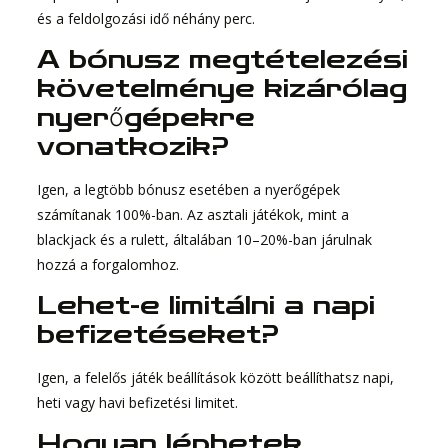
és a feldolgozási idő néhány perc.
A bónusz megtételezési
követelménye kizárólag
nyerőgépekre
vonatkozik?
Igen, a legtöbb bónusz esetében a nyerőgépek
számítanak 100%-ban. Az asztali játékok, mint a
blackjack és a rulett, általában 10–20%-ban járulnak
hozzá a forgalomhoz.
Lehet-e limitálni a napi
befizetéseket?
Igen, a felelős játék beállítások között beállíthatsz napi,
heti vagy havi befizetési limitet.
Hogyan léphetek