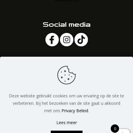
Social media
Deze website gebruikt cookies om uw ervaring op de site te
verbeteren. Bij het bezoeken van de site gaat u akkoord
met ons
Privacy Beleid
.
Lees meer
© SAYY. Alle rechten voorbehouden. | Webdesign:
0
Chuck's Webdesign