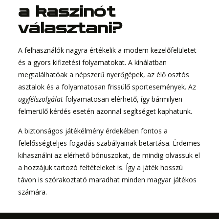
a kaszinót
választani?
A felhasználók nagyra értékelik a modern kezelőfelületet
és a gyors kifizetési folyamatokat. A kínálatban
megtalálhatóak a népszerű nyerőgépek, az élő osztós
asztalok és a folyamatosan frissülő sportesemények. Az
ügyfélszolgálat
folyamatosan elérhető, így bármilyen
felmerülő kérdés esetén azonnal segítséget kaphatunk.
A biztonságos játékélmény érdekében fontos a
felelősségteljes fogadás szabályainak betartása. Érdemes
kihasználni az elérhető bónuszokat, de mindig olvassuk el
a hozzájuk tartozó feltételeket is. Így a játék hosszú
távon is szórakoztató maradhat minden magyar játékos
számára.