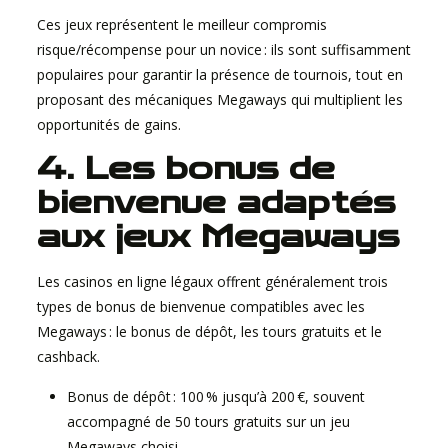
Ces jeux représentent le meilleur compromis
risque/récompense pour un novice : ils sont suffisamment
populaires pour garantir la présence de tournois, tout en
proposant des mécaniques Megaways qui multiplient les
opportunités de gains.
4. Les bonus de
bienvenue adaptés
aux jeux Megaways
Les casinos en ligne légaux offrent généralement trois
types de bonus de bienvenue compatibles avec les
Megaways : le bonus de dépôt, les tours gratuits et le
cashback.
Bonus de dépôt : 100 % jusqu’à 200 €, souvent
accompagné de 50 tours gratuits sur un jeu
Megaways choisi.