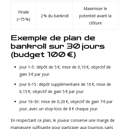
Maximiser le
Finale
2 % du bankroll
potentiel avant la
(>75 %)
clôture
Exemple de plan de
bankroll sur 30 jours
(budget 100 €)
Jour 1‑5 : dépôt de 5 €, mise de 0,10 €, objectif de
gain 3 € par jour.
Jour 6‑15 : dépôt supplémentaire de 10 €, mise de
0,15 €, objectif de gain 5 € par jour.
Jour 16‑30 : mise de 0,20 €, objectif de gain 7 € par
jour, avec un stop‑loss de 8 € chaque jour.
En respectant ce plan, le joueur conserve une marge de
manœuvre suffisante pour participer aux tournois sans