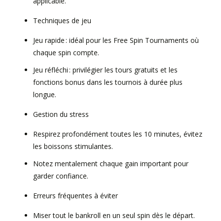
applicable.
Techniques de jeu
Jeu rapide : idéal pour les Free Spin Tournaments où
chaque spin compte.
Jeu réfléchi : privilégier les tours gratuits et les
fonctions bonus dans les tournois à durée plus
longue.
Gestion du stress
Respirez profondément toutes les 10 minutes, évitez
les boissons stimulantes.
Notez mentalement chaque gain important pour
garder confiance.
Erreurs fréquentes à éviter
Miser tout le bankroll en un seul spin dès le départ.