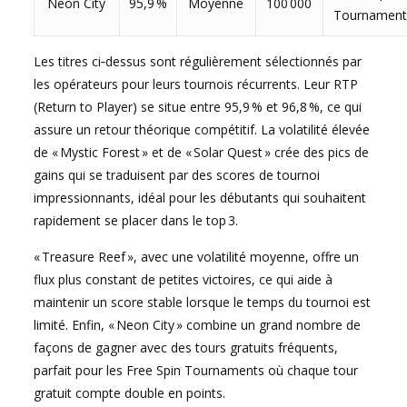
Neon City
95,9 %
Moyenne
100 000
Tournament
Les titres ci‑dessus sont régulièrement sélectionnés par
les opérateurs pour leurs tournois récurrents. Leur RTP
(Return to Player) se situe entre 95,9 % et 96,8 %, ce qui
assure un retour théorique compétitif. La volatilité élevée
de « Mystic Forest » et de « Solar Quest » crée des pics de
gains qui se traduisent par des scores de tournoi
impressionnants, idéal pour les débutants qui souhaitent
rapidement se placer dans le top 3.
« Treasure Reef », avec une volatilité moyenne, offre un
flux plus constant de petites victoires, ce qui aide à
maintenir un score stable lorsque le temps du tournoi est
limité. Enfin, « Neon City » combine un grand nombre de
façons de gagner avec des tours gratuits fréquents,
parfait pour les Free Spin Tournaments où chaque tour
gratuit compte double en points.