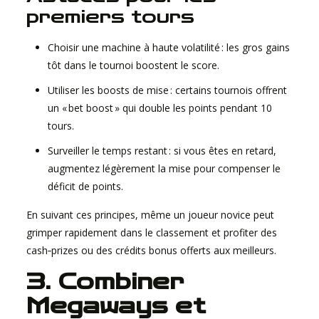
premiers tours
Choisir une machine à haute volatilité : les gros gains
tôt dans le tournoi boostent le score.
Utiliser les boosts de mise : certains tournois offrent
un « bet boost » qui double les points pendant 10
tours.
Surveiller le temps restant : si vous êtes en retard,
augmentez légèrement la mise pour compenser le
déficit de points.
En suivant ces principes, même un joueur novice peut
grimper rapidement dans le classement et profiter des
cash‑prizes ou des crédits bonus offerts aux meilleurs.
3. Combiner
Megaways et