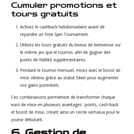
Cumuler promotions et
tours gratuits
Activez le cashback hebdomadaire avant de
rejoindre un Free Spin Tournament.
Utilisez les tours gratuits du bonus de bienvenue sur
le même jeu que le tournoi, afin de gagner des
points de fidélité supplémentaires.
Pendant le tournoi mensuel, misez avec le boost de
mise obtenu grâce au statut Silver pour augmenter
vos gains potentiels.
Ces combinaisons permettent de transformer chaque
euro de mise en plusieurs avantages : points, cash‑back
et boost de mise, créant ainsi un cercle vertueux pour le
joueur débutant.
6. Gestion de