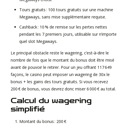
Tours gratuits : 100 tours gratuits sur une machine
Megaways, sans mise supplémentaire requise.
Cashback : 10 % de remise sur les pertes nettes
pendant les 7 premiers jours, utilisable sur n’importe
quel slot Megaways.
Le principal obstacle reste le wagering, c’est‑à‑dire le
nombre de fois que le montant du bonus doit être misé
avant de pouvoir le retirer. Pour un jeu offrant 117 649
façons, le casino peut imposer un wagering de 30x le
bonus + les gains des tours gratuits. Si vous recevez
200 € de bonus, vous devrez donc miser 6 000 € au total.
Calcul du wagering
simplifié
Montant du bonus : 200 €