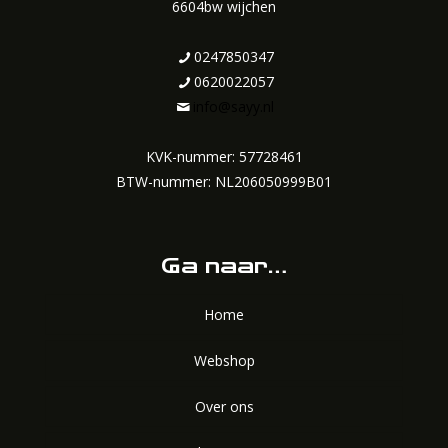
6604bw wijchen
0247850347
0620022057
info@sayy.nl
KVK-nummer: 57728461
BTW-nummer: NL206050999B01
Ga naar…
Home
Webshop
Over ons
Velgen