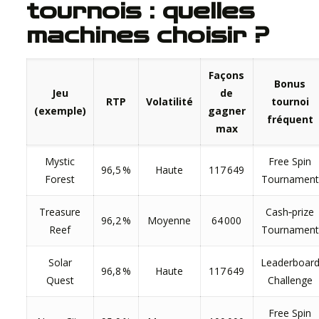
tournois : quelles
machines choisir ?
Façons
Bonus
Jeu
de
RTP
Volatilité
tournoi
(exemple)
gagner
fréquent
max
Mystic
Free Spin
96,5 %
Haute
117 649
Forest
Tournament
Treasure
Cash‑prize
96,2 %
Moyenne
64 000
Reef
Tournament
Solar
Leaderboar
96,8 %
Haute
117 649
Quest
Challenge
Free Spin