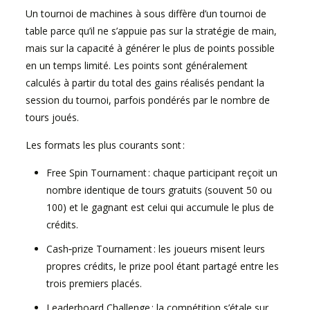
Un tournoi de machines à sous diffère d’un tournoi de
table parce qu’il ne s’appuie pas sur la stratégie de main,
mais sur la capacité à générer le plus de points possible
en un temps limité. Les points sont généralement
calculés à partir du total des gains réalisés pendant la
session du tournoi, parfois pondérés par le nombre de
tours joués.
Les formats les plus courants sont :
Free Spin Tournament : chaque participant reçoit un
nombre identique de tours gratuits (souvent 50 ou
100) et le gagnant est celui qui accumule le plus de
crédits.
Cash‑prize Tournament : les joueurs misent leurs
propres crédits, le prize pool étant partagé entre les
trois premiers placés.
Leaderboard Challenge : la compétition s’étale sur