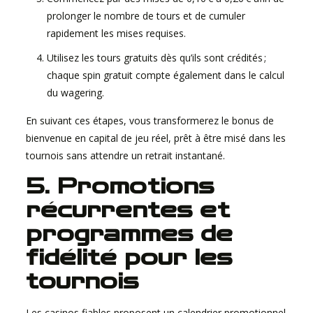
prolonger le nombre de tours et de cumuler
rapidement les mises requises.
Utilisez les tours gratuits dès qu’ils sont crédités ;
chaque spin gratuit compte également dans le calcul
du wagering.
En suivant ces étapes, vous transformerez le bonus de
bienvenue en capital de jeu réel, prêt à être misé dans les
tournois sans attendre un retrait instantané.
5. Promotions
récurrentes et
programmes de
fidélité pour les
tournois
Les casinos fiables proposent un calendrier promotionnel