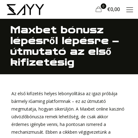
0
€0,00
Maxbet bónusz
lépésről lépésre –
útmutató az első
kifizetésig
Az első kifizetés helyes lebonyolítása az igazi próbája
bármely iGaming platformnak – ez az útmutató
megmutatja, hogyan sikerüljön. A Maxbet online kaszinó
üdvözlőbónusza remek lehetőség, de csak akkor
érdemes igénybe venni, ha pontosan ismered a
mechanizmusát. Ebben a cikkben végigvezetünk a