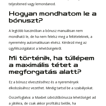
teljesítened vagy lemondanod.
Hogyan mondhatom le a
bónuszt?
A legtöbb kaszinóban a bónusz manuálisan nem
mondható le, de ha nem felelsz meg a feltételeknek, a
nyeremény automatikusan elvész. Kérdezd meg az
ügyfélszolgálatot a lehetőségekről.
Mi történik, ha túllépem
a maximális tétet a
megforgatás alatt?
Ez a bónusz elvesztéséhez és a nyeremények
elkobzásához vezethet. Mindig tartsd be a szabályokat.
Összefoglalva: a Maxbet üdvözlőbónusza lehetőséget ad
a játékra, de csak akkor profitálsz belőle, ha