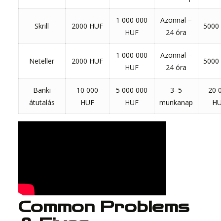
1 000 000
Azonnal –
Skrill
2000 HUF
5000
HUF
24 óra
1 000 000
Azonnal –
Neteller
2000 HUF
5000
HUF
24 óra
Banki
10 000
5 000 000
3–5
20 
átutalás
HUF
HUF
munkanap
H
Common Problems