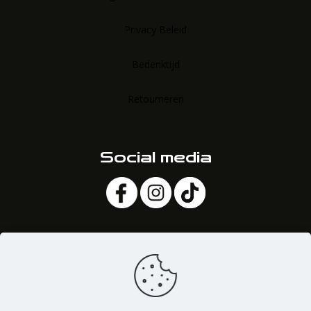
Privacy Beleid
Bedenktijd
Retourneren
Social media