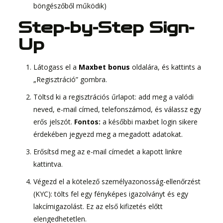
böngészőből működik)
Step-by-Step Sign-
Up
Látogass el a
Maxbet bonus
oldalára, és kattints a
„Regisztráció” gombra.
Töltsd ki a regisztrációs űrlapot: add meg a valódi
neved, e-mail címed, telefonszámod, és válassz egy
erős jelszót.
Fontos:
a későbbi maxbet login sikere
érdekében jegyezd meg a megadott adatokat.
Erősítsd meg az e-mail címedet a kapott linkre
kattintva.
Végezd el a kötelező személyazonosság-ellenőrzést
(KYC): tölts fel egy fényképes igazolványt és egy
lakcímigazolást. Ez az első kifizetés előtt
elengedhetetlen.