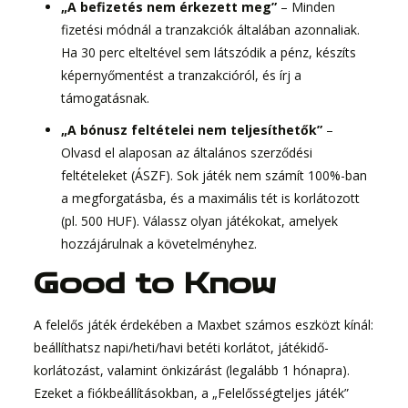
„A befizetés nem érkezett meg”
– Minden
fizetési módnál a tranzakciók általában azonnaliak.
Ha 30 perc elteltével sem látszódik a pénz, készíts
képernyőmentést a tranzakcióról, és írj a
támogatásnak.
„A bónusz feltételei nem teljesíthetők”
–
Olvasd el alaposan az általános szerződési
feltételeket (ÁSZF). Sok játék nem számít 100%-ban
a megforgatásba, és a maximális tét is korlátozott
(pl. 500 HUF). Válassz olyan játékokat, amelyek
hozzájárulnak a követelményhez.
Good to Know
A felelős játék érdekében a Maxbet számos eszközt kínál:
beállíthatsz napi/heti/havi betéti korlátot, játékidő-
korlátozást, valamint önkizárást (legalább 1 hónapra).
Ezeket a fiókbeállításokban, a „Felelősségteljes játék”