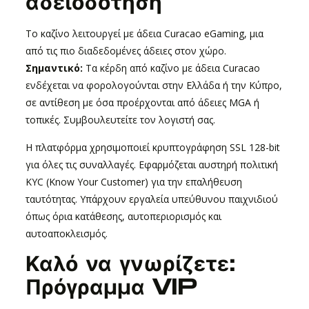
αδειοδότηση
Το καζίνο λειτουργεί με άδεια Curacao eGaming, μια
από τις πιο διαδεδομένες άδειες στον χώρο.
Σημαντικό:
Τα κέρδη από καζίνο με άδεια Curacao
ενδέχεται να φορολογούνται στην Ελλάδα ή την Κύπρο,
σε αντίθεση με όσα προέρχονται από άδειες MGA ή
τοπικές. Συμβουλευτείτε τον λογιστή σας.
Η πλατφόρμα χρησιμοποιεί κρυπτογράφηση SSL 128-bit
για όλες τις συναλλαγές. Εφαρμόζεται αυστηρή πολιτική
KYC (Know Your Customer) για την επαλήθευση
ταυτότητας. Υπάρχουν εργαλεία υπεύθυνου παιχνιδιού
όπως όρια κατάθεσης, αυτοπεριορισμός και
αυτοαποκλεισμός.
Καλό να γνωρίζετε:
Πρόγραμμα VIP