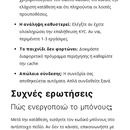
ελάχιστη κατάθεση και ότι πληρούνται οι λοιπές
προϋποθέσεις.
Η ανάληψη καθυστερεί:
Ελέγξτε αν έχετε
ολοκληρώσει την επαλήθευση KYC. Αν ναι,
περιμένετε 1-3 εργάσιμες.
Το παιχνίδι δεν φορτώνει:
Δοκιμάστε
διαφορετικό πρόγραμμα περιήγησης ή καθαρίστε
την cache.
Απώλεια σύνδεσης:
Η συνεδρία σας
αποθηκεύεται αυτόματα. Απλά συνδεθείτε ξανά.
Συχνές ερωτήσεις
Πώς ενεργοποιώ το μπόνους;
Μετά την κατάθεση, εισάγετε τον κωδικό μπόνους στο
αντίστοιχο πεδίο. Αν δεν το κάνατε, επικοινωνήστε με