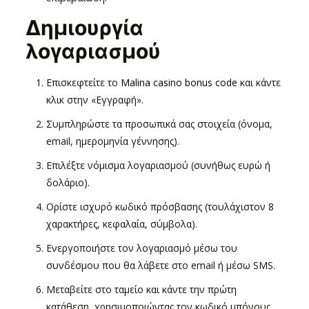
Δημιουργία
λογαριασμού
Επισκεφτείτε το
Malina casino bonus code
και κάντε
κλικ στην «Εγγραφή».
Συμπληρώστε τα προσωπικά σας στοιχεία (όνομα,
email, ημερομηνία γέννησης).
Επιλέξτε νόμισμα λογαριασμού (συνήθως ευρώ ή
δολάριο).
Ορίστε ισχυρό κωδικό πρόσβασης (τουλάχιστον 8
χαρακτήρες, κεφαλαία, σύμβολα).
Ενεργοποιήστε τον λογαριασμό μέσω του
συνδέσμου που θα λάβετε στο email ή μέσω SMS.
Μεταβείτε στο ταμείο και κάντε την πρώτη
κατάθεση, χρησιμοποιώντας τον κωδικό μπόνους.