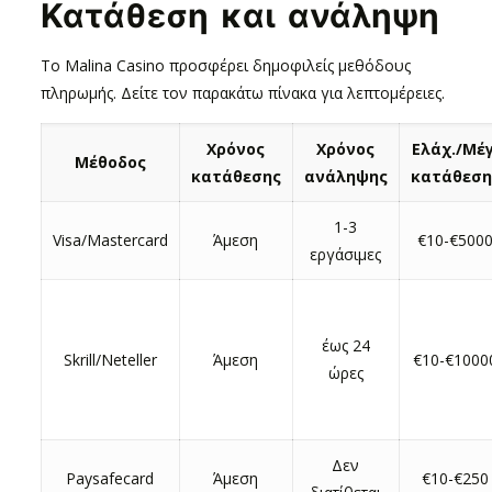
Κατάθεση και ανάληψη
Το Malina Casino προσφέρει δημοφιλείς μεθόδους
πληρωμής. Δείτε τον παρακάτω πίνακα για λεπτομέρειες.
Χρόνος
Χρόνος
Ελάχ./Μέγ
Μέθοδος
κατάθεσης
ανάληψης
κατάθεση
1-3
Visa/Mastercard
Άμεση
€10-€500
εργάσιμες
έως 24
Skrill/Neteller
Άμεση
€10-€1000
ώρες
Δεν
Paysafecard
Άμεση
€10-€250