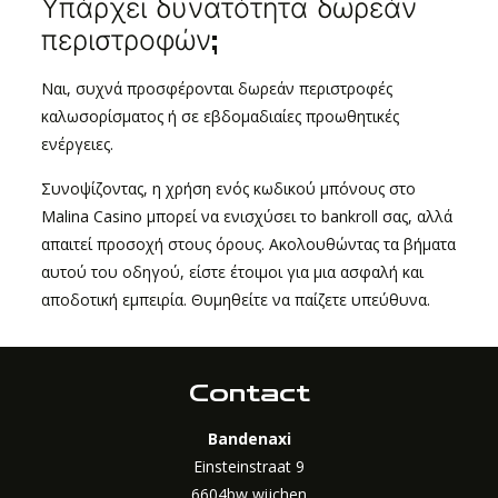
Υπάρχει δυνατότητα δωρεάν
περιστροφών;
Ναι, συχνά προσφέρονται δωρεάν περιστροφές
καλωσορίσματος ή σε εβδομαδιαίες προωθητικές
ενέργειες.
Συνοψίζοντας, η χρήση ενός κωδικού μπόνους στο
Malina Casino μπορεί να ενισχύσει το bankroll σας, αλλά
απαιτεί προσοχή στους όρους. Ακολουθώντας τα βήματα
αυτού του οδηγού, είστε έτοιμοι για μια ασφαλή και
αποδοτική εμπειρία. Θυμηθείτε να παίζετε υπεύθυνα.
Contact
Bandenaxi
Einsteinstraat 9
6604bw wijchen