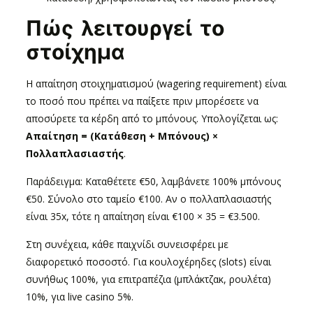
Πώς λειτουργεί το
στοίχημα
Η απαίτηση στοιχηματισμού (wagering requirement) είναι
το ποσό που πρέπει να παίξετε πριν μπορέσετε να
αποσύρετε τα κέρδη από το μπόνους. Υπολογίζεται ως:
Απαίτηση = (Κατάθεση + Μπόνους) ×
Πολλαπλασιαστής
.
Παράδειγμα: Καταθέτετε €50, λαμβάνετε 100% μπόνους
€50. Σύνολο στο ταμείο €100. Αν ο πολλαπλασιαστής
είναι 35x, τότε η απαίτηση είναι €100 × 35 = €3.500.
Στη συνέχεια, κάθε παιχνίδι συνεισφέρει με
διαφορετικό ποσοστό. Για κουλοχέρηδες (slots) είναι
συνήθως 100%, για επιτραπέζια (μπλάκτζακ, ρουλέτα)
10%, για live casino 5%.