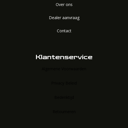
Over ons
Velgen
Dealer aanvraag
Accessoires
Contact
Hoodies
Caps
Klantenservice
Stickers
Algemene Voorwaarden
Wandpanelen
Privacy Beleid
Bedenktijd
Retourneren