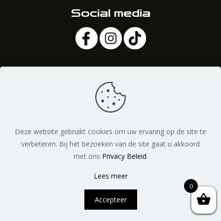
Social media
Deze website gebruikt cookies om uw ervaring op de site te
verbeteren. Bij het bezoeken van de site gaat u akkoord
met ons
Privacy Beleid
.
Lees meer
© SAYY. Alle rechten voorbehouden. | Webdesign:
0
Chuck's Webdesign
Accepteer
Hoe kan ik je helpen?