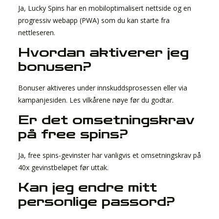
Ja, Lucky Spins har en mobiloptimalisert nettside og en
progressiv webapp (PWA) som du kan starte fra
nettleseren.
Hvordan aktiverer jeg
bonusen?
Bonuser aktiveres under innskuddsprosessen eller via
kampanjesiden. Les vilkårene nøye før du godtar.
Er det omsetningskrav
på free spins?
Ja, free spins-gevinster har vanligvis et omsetningskrav på
40x gevinstbeløpet før uttak.
Kan jeg endre mitt
personlige passord?