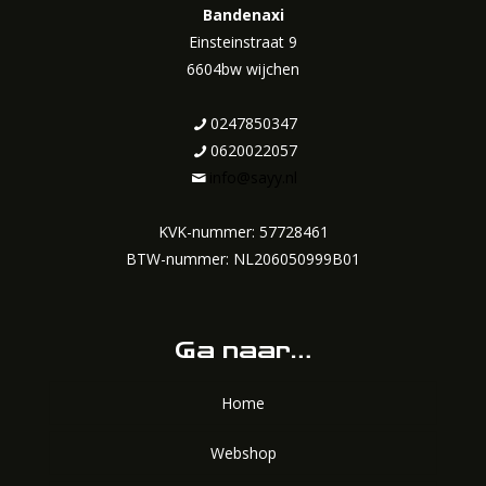
Bandenaxi
Einsteinstraat 9
6604bw wijchen
0247850347
0620022057
info@sayy.nl
KVK-nummer: 57728461
BTW-nummer: NL206050999B01
Ga naar…
Home
Webshop