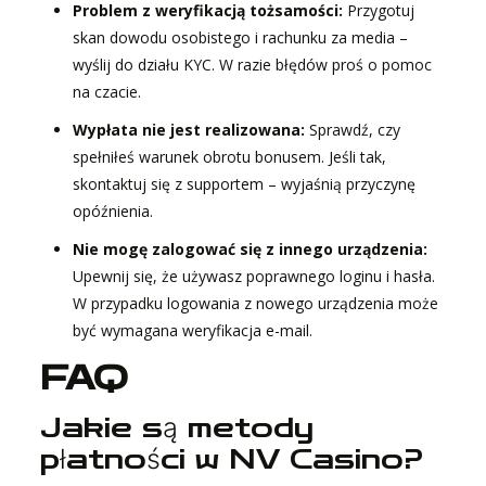
Problem z weryfikacją tożsamości:
Przygotuj
skan dowodu osobistego i rachunku za media –
wyślij do działu KYC. W razie błędów proś o pomoc
na czacie.
Wypłata nie jest realizowana:
Sprawdź, czy
spełniłeś warunek obrotu bonusem. Jeśli tak,
skontaktuj się z supportem – wyjaśnią przyczynę
opóźnienia.
Nie mogę zalogować się z innego urządzenia:
Upewnij się, że używasz poprawnego loginu i hasła.
W przypadku logowania z nowego urządzenia może
być wymagana weryfikacja e-mail.
FAQ
Jakie są metody
płatności w NV Casino?