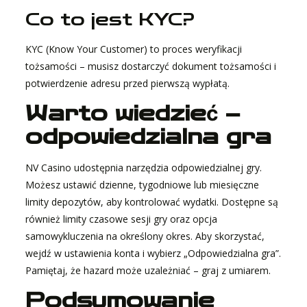
Co to jest KYC?
KYC (Know Your Customer) to proces weryfikacji
tożsamości – musisz dostarczyć dokument tożsamości i
potwierdzenie adresu przed pierwszą wypłatą.
Warto wiedzieć –
odpowiedzialna gra
NV Casino udostępnia narzędzia odpowiedzialnej gry.
Możesz ustawić dzienne, tygodniowe lub miesięczne
limity depozytów, aby kontrolować wydatki. Dostępne są
również limity czasowe sesji gry oraz opcja
samowykluczenia na określony okres. Aby skorzystać,
wejdź w ustawienia konta i wybierz „Odpowiedzialna gra”.
Pamiętaj, że hazard może uzależniać – graj z umiarem.
Podsumowanie