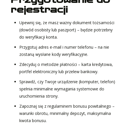
Przygotowanie do
rejestracji
Upewnij się, że masz ważny dokument tożsamości
(dowód osobisty lub paszport) – będzie potrzebny
do weryfikacji konta.
Przygotuj adres e-mail i numer telefonu – na nie
zostaną wysłane kody weryfikacyjne.
Zdecyduj o metodzie płatności – karta kredytowa,
portfel elektroniczny lub przelew bankowy.
Sprawdź, czy Twoje urządzenie (komputer, telefon)
spełnia minimalne wymagania systemowe do
uruchomienia strony.
Zapoznaj się z regulaminem bonusu powitalnego –
warunki obrotu, minimalny depozyt, maksymalna
kwota bonusu.