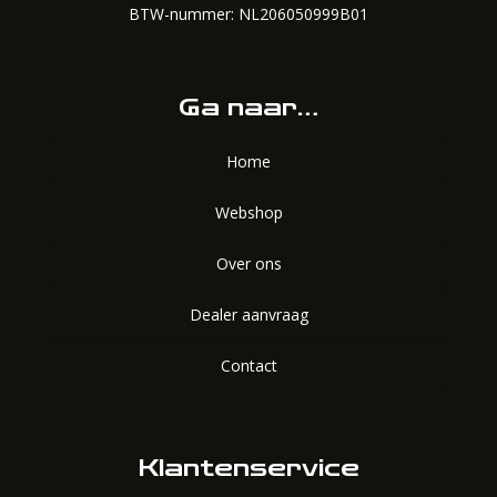
BTW-nummer: NL206050999B01
Ga naar…
Home
Webshop
Over ons
Velgen
Dealer aanvraag
Accessoires
Contact
Hoodies
Caps
Klantenservice
Stickers