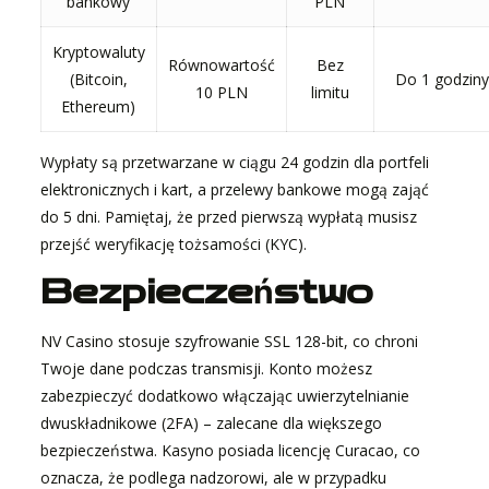
bankowy
PLN
Kryptowaluty
Równowartość
Bez
(Bitcoin,
Do 1 godzin
10 PLN
limitu
Ethereum)
Wypłaty są przetwarzane w ciągu 24 godzin dla portfeli
elektronicznych i kart, a przelewy bankowe mogą zająć
do 5 dni. Pamiętaj, że przed pierwszą wypłatą musisz
przejść weryfikację tożsamości (KYC).
Bezpieczeństwo
NV Casino stosuje szyfrowanie SSL 128-bit, co chroni
Twoje dane podczas transmisji. Konto możesz
zabezpieczyć dodatkowo włączając uwierzytelnianie
dwuskładnikowe (2FA) – zalecane dla większego
bezpieczeństwa. Kasyno posiada licencję Curacao, co
oznacza, że podlega nadzorowi, ale w przypadku