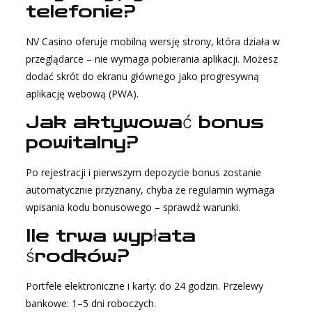
telefonie?
NV Casino oferuje mobilną wersję strony, która działa w
przeglądarce – nie wymaga pobierania aplikacji. Możesz
dodać skrót do ekranu głównego jako progresywną
aplikację webową (PWA).
Jak aktywować bonus
powitalny?
Po rejestracji i pierwszym depozycie bonus zostanie
automatycznie przyznany, chyba że regulamin wymaga
wpisania kodu bonusowego – sprawdź warunki.
Ile trwa wypłata
środków?
Portfele elektroniczne i karty: do 24 godzin. Przelewy
bankowe: 1–5 dni roboczych.