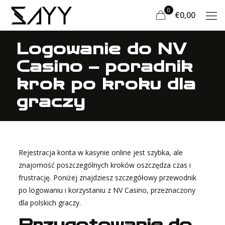
0
€0,00
Logowanie do NV
Casino – poradnik
krok po kroku dla
graczy
Rejestracja konta w kasynie online jest szybka, ale
znajomość poszczególnych kroków oszczędza czas i
frustrację. Poniżej znajdziesz szczegółowy przewodnik
po logowaniu i korzystaniu z NV Casino, przeznaczony
dla polskich graczy.