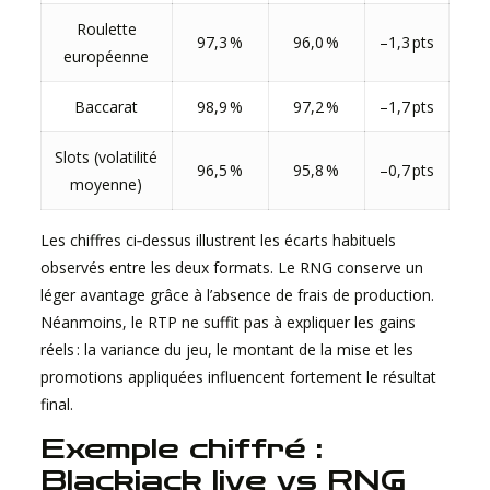
Roulette
97,3 %
96,0 %
–1,3 pts
européenne
Baccarat
98,9 %
97,2 %
–1,7 pts
Slots (volatilité
96,5 %
95,8 %
–0,7 pts
moyenne)
Les chiffres ci‑dessus illustrent les écarts habituels
observés entre les deux formats. Le RNG conserve un
léger avantage grâce à l’absence de frais de production.
Néanmoins, le RTP ne suffit pas à expliquer les gains
réels : la variance du jeu, le montant de la mise et les
promotions appliquées influencent fortement le résultat
final.
Exemple chiffré :
Blackjack live vs RNG