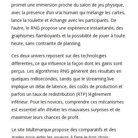
promet une immersion proche du salon de jeu physique,
avec la présence d’un vrai humain qui mélange les cartes,
lance la roulette et échange avec les participants. De
l’autre, le RNG propose une expérience instantanée, des
graphismes flamboyants et la possibilité de jouer à toute
heure, sans contrainte de planning.
Ces deux univers reposent sur des technologies
différentes, ce qui influence la façon dont les gains sont
perçus. Les algorithmes RNG génèrent des résultats en
quelques millisecondes, tandis que le streaming live
implique un délai de latence, des coûts de production et
parfois un taux de redistribution (RTP) légèrement
inférieur. Pour les novices, comprendre ces mécanismes
est essentiel afin d’éviter les mauvaises surprises et de
maximiser leurs chances de profit.
Le site Multimarque propose des comparatifs et des
guides pour aider les joueurs à faire le bon choix :