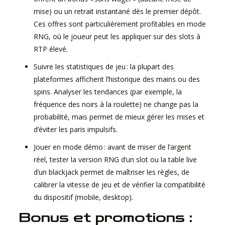
mise) ou un retrait instantané dès le premier dépôt.
Ces offres sont particulièrement profitables en mode
RNG, où le joueur peut les appliquer sur des slots à
RTP élevé.
Suivre les statistiques de jeu : la plupart des
plateformes affichent l’historique des mains ou des
spins. Analyser les tendances (par exemple, la
fréquence des noirs à la roulette) ne change pas la
probabilité, mais permet de mieux gérer les mises et
d’éviter les paris impulsifs.
Jouer en mode démo : avant de miser de l’argent
réel, tester la version RNG d’un slot ou la table live
d’un blackjack permet de maîtriser les règles, de
calibrer la vitesse de jeu et de vérifier la compatibilité
du dispositif (mobile, desktop).
Bonus et promotions :