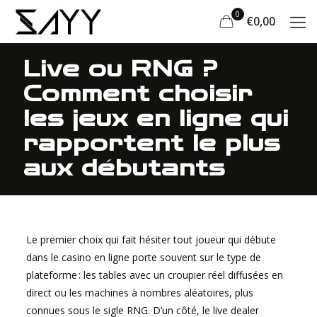
0
€0,00
Live ou RNG ?
Comment choisir
les jeux en ligne qui
rapportent le plus
aux débutants
Le premier choix qui fait hésiter tout joueur qui débute
dans le casino en ligne porte souvent sur le type de
plateforme : les tables avec un croupier réel diffusées en
direct ou les machines à nombres aléatoires, plus
connues sous le sigle RNG. D’un côté, le live dealer