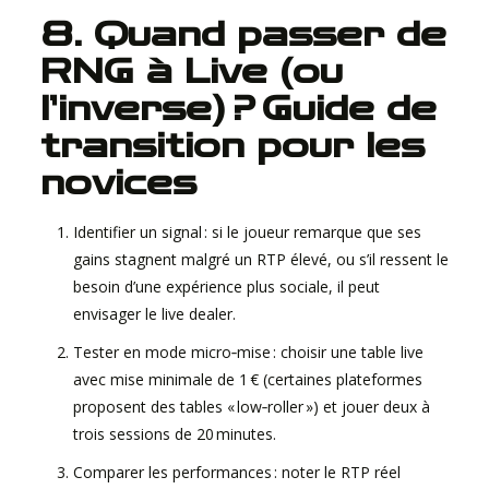
8. Quand passer de
RNG à Live (ou
l’inverse) ? Guide de
transition pour les
novices
Identifier un signal : si le joueur remarque que ses
gains stagnent malgré un RTP élevé, ou s’il ressent le
besoin d’une expérience plus sociale, il peut
envisager le live dealer.
Tester en mode micro‑mise : choisir une table live
avec mise minimale de 1 € (certaines plateformes
proposent des tables « low‑roller ») et jouer deux à
trois sessions de 20 minutes.
Comparer les performances : noter le RTP réel