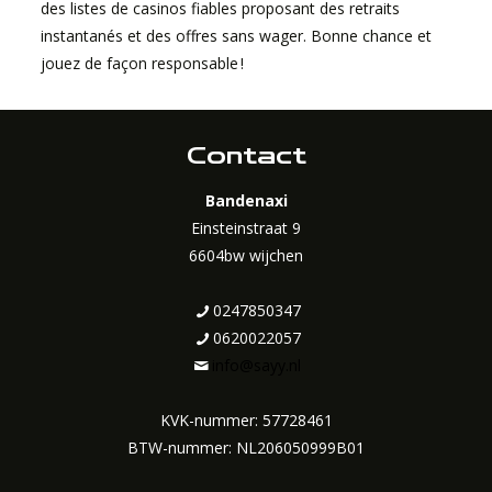
des listes de casinos fiables proposant des retraits
instantanés et des offres sans wager. Bonne chance et
jouez de façon responsable !
Contact
Bandenaxi
Einsteinstraat 9
6604bw wijchen
0247850347
0620022057
info@sayy.nl
KVK-nummer: 57728461
BTW-nummer: NL206050999B01