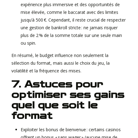
expérience plus immersive et des opportunités de
mise élevée, comme le baccarat avec des limites
jusqu’à 500 €. Cependant, il reste crucial de respecter
une gestion de bankroll stricte : ne jamais risquer
plus de 2 % de la somme totale sur une seule main
ou spin.
En résumé, le budget influence non seulement la
sélection du format, mais aussi le choix du jeu, la
volatilité et la fréquence des mises.
7. Astuces pour
optimiser ses gains
quel que soit le
format
Exploiter les bonus de bienvenue : certains casinos
offrent un bonus « sans wager » (aucune mise de