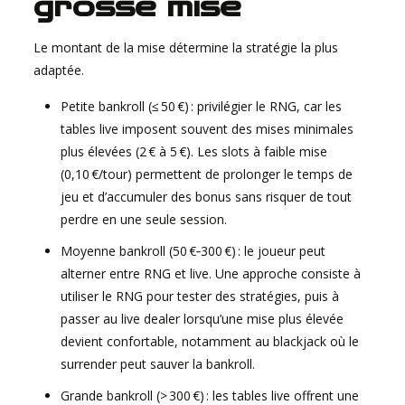
grosse mise
Le montant de la mise détermine la stratégie la plus
adaptée.
Petite bankroll (≤ 50 €) : privilégier le RNG, car les
tables live imposent souvent des mises minimales
plus élevées (2 € à 5 €). Les slots à faible mise
(0,10 €/tour) permettent de prolonger le temps de
jeu et d’accumuler des bonus sans risquer de tout
perdre en une seule session.
Moyenne bankroll (50 €‑300 €) : le joueur peut
alterner entre RNG et live. Une approche consiste à
utiliser le RNG pour tester des stratégies, puis à
passer au live dealer lorsqu’une mise plus élevée
devient confortable, notamment au blackjack où le
surrender peut sauver la bankroll.
Grande bankroll (> 300 €) : les tables live offrent une