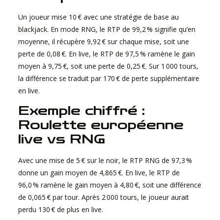
Un joueur mise 10 € avec une stratégie de base au
blackjack. En mode RNG, le RTP de 99,2 % signifie qu’en
moyenne, il récupère 9,92 € sur chaque mise, soit une
perte de 0,08 €. En live, le RTP de 97,5 % ramène le gain
moyen à 9,75 €, soit une perte de 0,25 €. Sur 1 000 tours,
la différence se traduit par 170 € de perte supplémentaire
en live.
Exemple chiffré :
Roulette européenne
live vs RNG
Avec une mise de 5 € sur le noir, le RTP RNG de 97,3 %
donne un gain moyen de 4,865 €. En live, le RTP de
96,0 % ramène le gain moyen à 4,80 €, soit une différence
de 0,065 € par tour. Après 2 000 tours, le joueur aurait
perdu 130 € de plus en live.