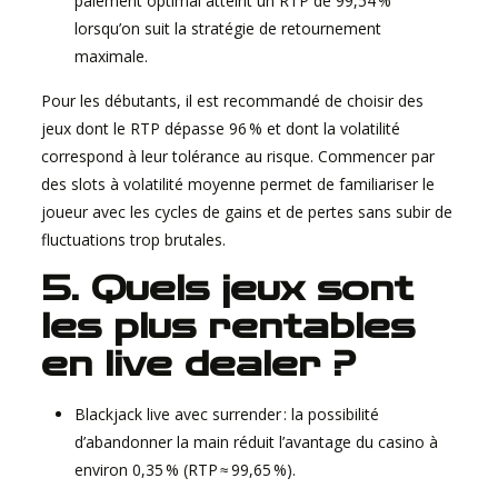
paiement optimal atteint un RTP de 99,54 %
lorsqu’on suit la stratégie de retournement
maximale.
Pour les débutants, il est recommandé de choisir des
jeux dont le RTP dépasse 96 % et dont la volatilité
correspond à leur tolérance au risque. Commencer par
des slots à volatilité moyenne permet de familiariser le
joueur avec les cycles de gains et de pertes sans subir de
fluctuations trop brutales.
5. Quels jeux sont
les plus rentables
en live dealer ?
Blackjack live avec surrender : la possibilité
d’abandonner la main réduit l’avantage du casino à
environ 0,35 % (RTP ≈ 99,65 %).