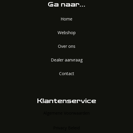
Ga naar…
Home
Webshop
Over ons
Velgen
Dealer aanvraag
Accessoires
Contact
Hoodies
Caps
Klantenservice
Stickers
Algemene Voorwaarden
Wandpanelen
Privacy Beleid