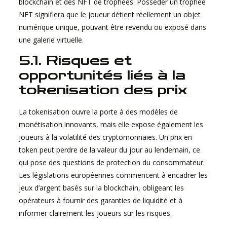
blockchain et des NFT de trophées. Posséder un trophée
NFT signifiera que le joueur détient réellement un objet
numérique unique, pouvant être revendu ou exposé dans
une galerie virtuelle.
5.1. Risques et
opportunités liés à la
tokenisation des prix
La tokenisation ouvre la porte à des modèles de
monétisation innovants, mais elle expose également les
joueurs à la volatilité des cryptomonnaies. Un prix en
token peut perdre de la valeur du jour au lendemain, ce
qui pose des questions de protection du consommateur.
Les législations européennes commencent à encadrer les
jeux d’argent basés sur la blockchain, obligeant les
opérateurs à fournir des garanties de liquidité et à
informer clairement les joueurs sur les risques.