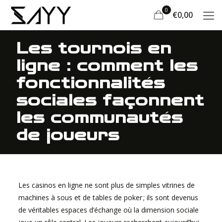
0
€0,00
Les tournois en
ligne : comment les
fonctionnalités
sociales façonnent
les communautés
de joueurs
Les casinos en ligne ne sont plus de simples vitrines de
machines à sous et de tables de poker ; ils sont devenus
de véritables espaces d’échange où la dimension sociale