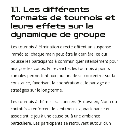
1.1. Les différents
formats de tournois et
leurs effets sur la
dynamique de groupe
Les tournois à élimination directe offrent un suspense
immédiat : chaque main peut être la dernière, ce qui
pousse les participants à communiquer intensément pour
analyser les coups. En revanche, les tournois à points
cumulés permettent aux joueurs de se concentrer sur la
constance, favorisant la coopération et le partage de
stratégies sur le long terme.
Les tournois à thème – saisonniers (Halloween, Noël) ou
caritatifs – renforcent le sentiment d’appartenance en
associant le jeu à une cause ou à une ambiance
particulière. Les participants se retrouvent autour d’un