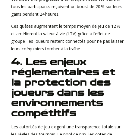
tous les participants reçoivent un boost de 20 % sur leurs
gains pendant 24 heures.
Ces quêtes augmentent le temps moyen de jeu de 12 %
et améliorent la valeur à vie (LTV) grâce à l’effet de
groupe : les joueurs restent connectés pour ne pas laisser
leurs coéquipiers tomber à la traîne.
4. Les enjeux
réglementaires et
la protection des
joueurs dans les
environnements
compétitifs
Les autorités de jeu exigent une transparence totale sur
les règles des tournois. Le pool de prix, les cotes de