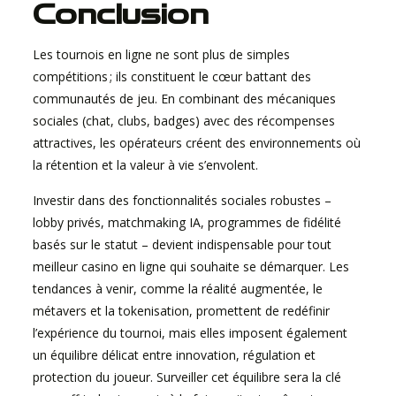
Conclusion
Les tournois en ligne ne sont plus de simples
compétitions ; ils constituent le cœur battant des
communautés de jeu. En combinant des mécaniques
sociales (chat, clubs, badges) avec des récompenses
attractives, les opérateurs créent des environnements où
la rétention et la valeur à vie s’envolent.
Investir dans des fonctionnalités sociales robustes –
lobby privés, matchmaking IA, programmes de fidélité
basés sur le statut – devient indispensable pour tout
meilleur casino en ligne qui souhaite se démarquer. Les
tendances à venir, comme la réalité augmentée, le
métavers et la tokenisation, promettent de redéfinir
l’expérience du tournoi, mais elles imposent également
un équilibre délicat entre innovation, régulation et
protection du joueur. Surveiller cet équilibre sera la clé