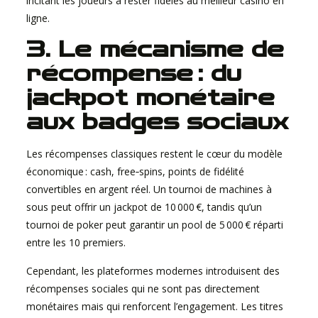
incitant les joueurs à rester fidèles au meilleur casino en
ligne.
3. Le mécanisme de
récompense : du
jackpot monétaire
aux badges sociaux
Les récompenses classiques restent le cœur du modèle
économique : cash, free‑spins, points de fidélité
convertibles en argent réel. Un tournoi de machines à
sous peut offrir un jackpot de 10 000 €, tandis qu’un
tournoi de poker peut garantir un pool de 5 000 € réparti
entre les 10 premiers.
Cependant, les plateformes modernes introduisent des
récompenses sociales qui ne sont pas directement
monétaires mais qui renforcent l’engagement. Les titres