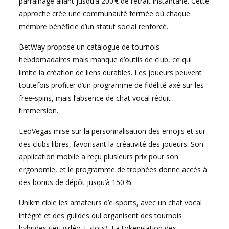
parrainage allant jusqu’à 200 € de retrait instantané. Cette
approche crée une communauté fermée où chaque
membre bénéficie d’un statut social renforcé.
BetWay propose un catalogue de tournois
hebdomadaires mais manque d’outils de club, ce qui
limite la création de liens durables. Les joueurs peuvent
toutefois profiter d’un programme de fidélité axé sur les
free‑spins, mais l’absence de chat vocal réduit
l’immersion.
LeoVegas mise sur la personnalisation des emojis et sur
des clubs libres, favorisant la créativité des joueurs. Son
application mobile a reçu plusieurs prix pour son
ergonomie, et le programme de trophées donne accès à
des bonus de dépôt jusqu’à 150 %.
Unikrn cible les amateurs d’e‑sports, avec un chat vocal
intégré et des guildes qui organisent des tournois
hybrides (jeu vidéo + slots). La tokenisation des