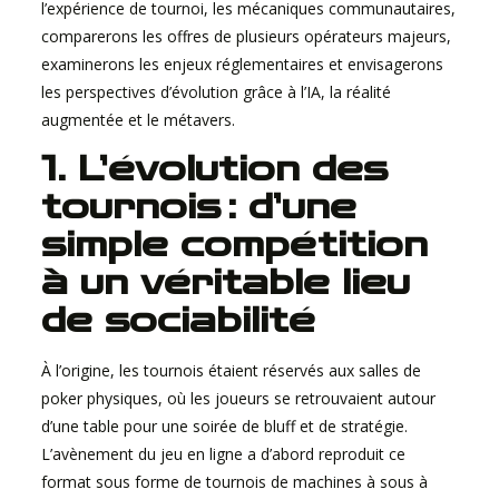
l’expérience de tournoi, les mécaniques communautaires,
comparerons les offres de plusieurs opérateurs majeurs,
examinerons les enjeux réglementaires et envisagerons
les perspectives d’évolution grâce à l’IA, la réalité
augmentée et le métavers.
1. L’évolution des
tournois : d’une
simple compétition
à un véritable lieu
de sociabilité
À l’origine, les tournois étaient réservés aux salles de
poker physiques, où les joueurs se retrouvaient autour
d’une table pour une soirée de bluff et de stratégie.
L’avènement du jeu en ligne a d’abord reproduit ce
format sous forme de tournois de machines à sous à