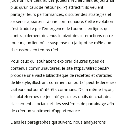
joue un rôle central. Les joueurs recherchent aujourd’hui
plus qu’un taux de retour (RTP) attractif : ils veulent
partager leurs performances, discuter des stratégies et
se sentir appartenir à une communauté. Cette évolution
s’est traduite par l’émergence de tournois en ligne, qui
sont rapidement devenus le pivot des interactions entre
joueurs, un lieu où le suspense du jackpot se mêle aux
discussions en temps réel.
Pour ceux qui souhaitent explorer d’autres types de
contenus communautaires, le site
https://allrecipes.fr/
propose une vaste bibliothèque de recettes et d’articles
de lifestyle, illustrant comment un portail peut fédérer ses
visiteurs autour d’intérêts communs. De la même façon,
les plateformes de jeu intègrent des outils de chat, des
classements sociaux et des systèmes de parrainage afin
de créer un sentiment d’appartenance.
Dans les paragraphes qui suivent, nous analyserons