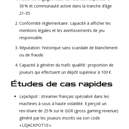
30 % et communauté active dans la tranche d’âge
21‑35.
Conformité réglementaire : capacité à afficher les
mentions légales et les avertissements de jeu
responsable.
Réputation : historique sans scandale de blanchiment
ou de fraude.
Capacité à générer du trafic qualifié : proportion de
joueurs qui effectuent un dépôt supérieur à 100 €.
Études de cas rapides
LeJackpot : streamer français spécialisé dans les
machines à sous à haute volatilité. Il perçoit un
rev‑share de 25 % sur le GGR (gross gaming revenue)
généré par les joueurs inscrits via son code
« LEJACKPOT10 ».