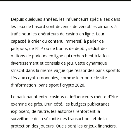
Depuis quelques années, les influenceurs spécialisés dans
les jeux de hasard sont devenus de véritables aimants à
trafic pour les opérateurs de casino en ligne. Leur
capacité à créer du contenu immersif, à parler de
jackpots, de RTP ou de bonus de dépôt, séduit des
millions de parieurs en ligne qui recherchent à la fois
divertissement et conseils de jeu. Cette dynamique
s’inscrit dans la même vague que l’essor des paris sportifs
liés aux crypto‑monnaies, comme le montre le site
d’information :
paris sportif crypto 2026
.
Le partenariat entre casinos et influenceurs mérite d’être
examiné de près. D’un côté, les budgets publicitaires
explosent, de l’autre, les autorités renforcent la
surveillance de la sécurité des transactions et de la
protection des joueurs. Quels sont les enjeux financiers,