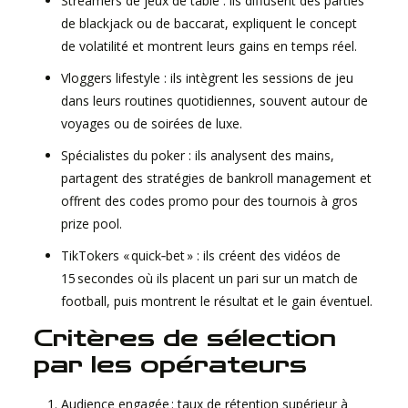
Streamers de jeux de table : ils diffusent des parties
de blackjack ou de baccarat, expliquent le concept
de volatilité et montrent leurs gains en temps réel.
Vloggers lifestyle : ils intègrent les sessions de jeu
dans leurs routines quotidiennes, souvent autour de
voyages ou de soirées de luxe.
Spécialistes du poker : ils analysent des mains,
partagent des stratégies de bankroll management et
offrent des codes promo pour des tournois à gros
prize pool.
TikTokers « quick‑bet » : ils créent des vidéos de
15 secondes où ils placent un pari sur un match de
football, puis montrent le résultat et le gain éventuel.
Critères de sélection
par les opérateurs
Audience engagée : taux de rétention supérieur à