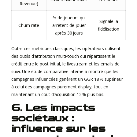
Revenue)
% de joueurs qui
Signale la
Churn rate
arrêtent de jouer
fidélisation
après 30 jours
Outre ces métriques classiques, les opérateurs utilisent
des outils d’attribution multi‑touch qui répartissent le
crédit entre le post initial, le livestream et les emails de
suivi. Une étude comparative interne a montré que les
campagnes influencées génèrent un GGR 18 % supérieur
à celui des campagnes purement display, tout en
maintenant un coût d’acquisition 12 % plus bas.
6. Les impacts
sociétaux :
influence sur les