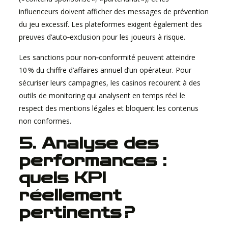
influenceurs doivent afficher des messages de prévention
du jeu excessif. Les plateformes exigent également des
preuves d’auto‑exclusion pour les joueurs à risque.
Les sanctions pour non‑conformité peuvent atteindre
10 % du chiffre d’affaires annuel d’un opérateur. Pour
sécuriser leurs campagnes, les casinos recourent à des
outils de monitoring qui analysent en temps réel le
respect des mentions légales et bloquent les contenus
non conformes.
5. Analyse des
performances :
quels KPI
réellement
pertinents ?