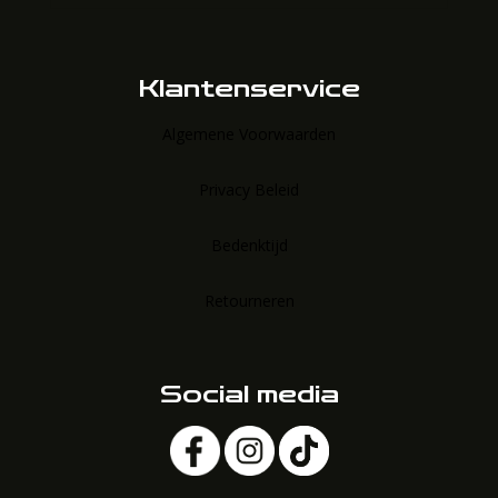
Caps
Klantenservice
Stickers
Algemene Voorwaarden
Wandpanelen
Privacy Beleid
Bedenktijd
Retourneren
Social media