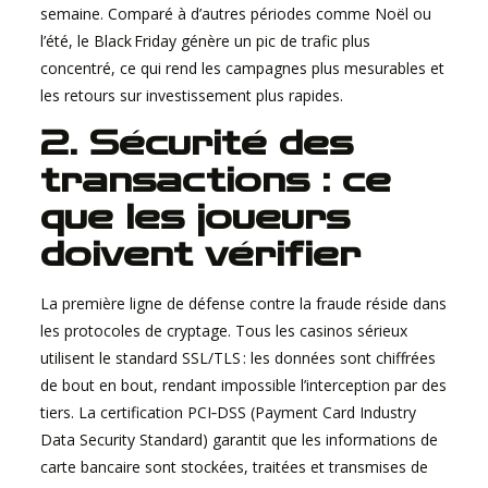
semaine. Comparé à d’autres périodes comme Noël ou
l’été, le Black Friday génère un pic de trafic plus
concentré, ce qui rend les campagnes plus mesurables et
les retours sur investissement plus rapides.
2. Sécurité des
transactions : ce
que les joueurs
doivent vérifier
La première ligne de défense contre la fraude réside dans
les protocoles de cryptage. Tous les casinos sérieux
utilisent le standard SSL/TLS : les données sont chiffrées
de bout en bout, rendant impossible l’interception par des
tiers. La certification PCI‑DSS (Payment Card Industry
Data Security Standard) garantit que les informations de
carte bancaire sont stockées, traitées et transmises de