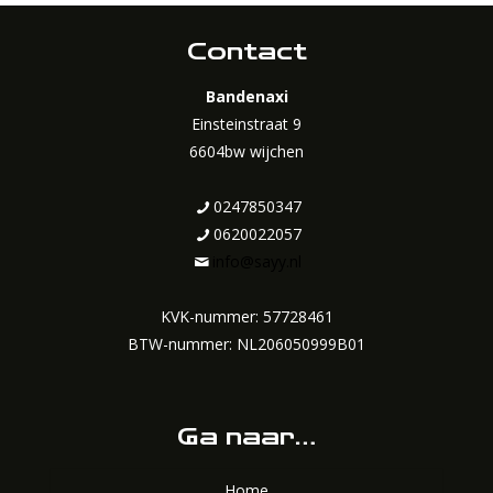
Contact
Bandenaxi
Einsteinstraat 9
6604bw wijchen
0247850347
0620022057
info@sayy.nl
KVK-nummer: 57728461
BTW-nummer: NL206050999B01
Ga naar…
Home