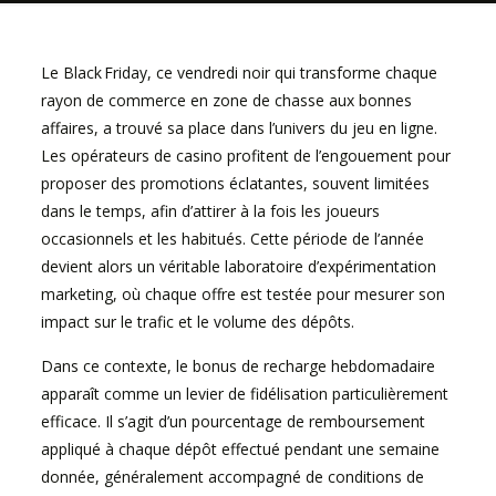
Le Black Friday, ce vendredi noir qui transforme chaque
rayon de commerce en zone de chasse aux bonnes
affaires, a trouvé sa place dans l’univers du jeu en ligne.
Les opérateurs de casino profitent de l’engouement pour
proposer des promotions éclatantes, souvent limitées
dans le temps, afin d’attirer à la fois les joueurs
occasionnels et les habitués. Cette période de l’année
devient alors un véritable laboratoire d’expérimentation
marketing, où chaque offre est testée pour mesurer son
impact sur le trafic et le volume des dépôts.
Dans ce contexte, le bonus de recharge hebdomadaire
apparaît comme un levier de fidélisation particulièrement
efficace. Il s’agit d’un pourcentage de remboursement
appliqué à chaque dépôt effectué pendant une semaine
donnée, généralement accompagné de conditions de