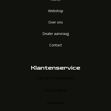
Webshop
Over ons
Velgen
Dealer aanvraag
Accessoires
Contact
Hoodies
Caps
Klantenservice
Stickers
Algemene Voorwaarden
Wandpanelen
Privacy Beleid
Bedenktijd