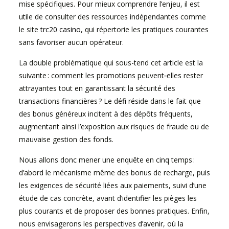
mise spécifiques. Pour mieux comprendre l’enjeu, il est
utile de consulter des ressources indépendantes comme
le site
trc20 casino
, qui répertorie les pratiques courantes
sans favoriser aucun opérateur.
La double problématique qui sous-tend cet article est la
suivante : comment les promotions peuvent‑elles rester
attrayantes tout en garantissant la sécurité des
transactions financières ? Le défi réside dans le fait que
des bonus généreux incitent à des dépôts fréquents,
augmentant ainsi l’exposition aux risques de fraude ou de
mauvaise gestion des fonds.
Nous allons donc mener une enquête en cinq temps :
d’abord le mécanisme même des bonus de recharge, puis
les exigences de sécurité liées aux paiements, suivi d’une
étude de cas concrète, avant d’identifier les pièges les
plus courants et de proposer des bonnes pratiques. Enfin,
nous envisagerons les perspectives d’avenir, où la