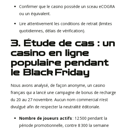
Confirmer que le casino possède un sceau eCOGRA
ou un équivalent.
Lire attentivement les conditions de retrait (limites
quotidiennes, délais de vérification).
3. Étude de cas : un
casino en ligne
populaire pendant
le Black Friday
Nous avons analysé, de façon anonyme, un casino
français qui a lancé une campagne de bonus de recharge
du 20 au 27 novembre. Aucun nom commercial n’est
divulgué afin de respecter la neutralité éditoriale.
Nombre de joueurs actifs
: 12 500 pendant la
période promotionnelle, contre 8 300 la semaine