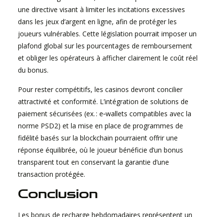
une directive visant à limiter les incitations excessives
dans les jeux d’argent en ligne, afin de protéger les
joueurs vulnérables. Cette législation pourrait imposer un
plafond global sur les pourcentages de remboursement
et obliger les opérateurs à afficher clairement le coût réel
du bonus.
Pour rester compétitifs, les casinos devront concilier
attractivité et conformité. L’intégration de solutions de
paiement sécurisées (ex. : e‑wallets compatibles avec la
norme PSD2) et la mise en place de programmes de
fidélité basés sur la blockchain pourraient offrir une
réponse équilibrée, où le joueur bénéficie d’un bonus
transparent tout en conservant la garantie d’une
transaction protégée.
Conclusion
Les bonus de recharge hebdomadaires représentent un