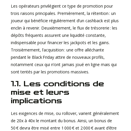
Les opérateurs privilégient ce type de promotion pour
trois raisons principales. Premièrement, la rétention : un
joueur qui bénéficie régulièrement d’un cashback est plus
enclin à revenir. Deuxièmement, le flux de trésorerie : les
dépôts fréquents assurent une liquidité constante,
indispensable pour financer les jackpots et les gains.
Troisièmement, l’acquisition : une offre alléchante
pendant le Black Friday attire de nouveaux profils,
notamment ceux qui n’ont jamais joué en ligne mais qui
sont tentés par les promotions massives.
1.1. Les conditions de
mise et leurs
implications
Les exigences de mise, ou rollover, varient généralement
de 20x à 40x le montant du bonus. Ainsi, un bonus de
50 € devra être misé entre 1 000 € et 2 000 € avant d’être