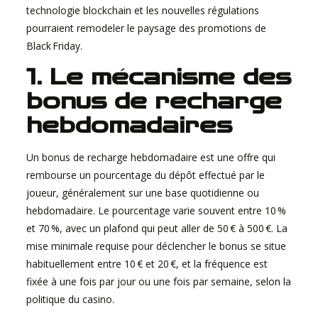
technologie blockchain et les nouvelles régulations
pourraient remodeler le paysage des promotions de
Black Friday.
1. Le mécanisme des
bonus de recharge
hebdomadaires
Un bonus de recharge hebdomadaire est une offre qui
rembourse un pourcentage du dépôt effectué par le
joueur, généralement sur une base quotidienne ou
hebdomadaire. Le pourcentage varie souvent entre 10 %
et 70 %, avec un plafond qui peut aller de 50 € à 500 €. La
mise minimale requise pour déclencher le bonus se situe
habituellement entre 10 € et 20 €, et la fréquence est
fixée à une fois par jour ou une fois par semaine, selon la
politique du casino.