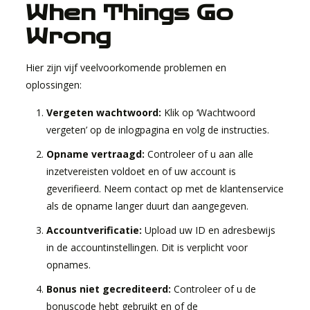
When Things Go
Wrong
Hier zijn vijf veelvoorkomende problemen en
oplossingen:
Vergeten wachtwoord:
Klik op ‘Wachtwoord
vergeten’ op de inlogpagina en volg de instructies.
Opname vertraagd:
Controleer of u aan alle
inzetvereisten voldoet en of uw account is
geverifieerd. Neem contact op met de klantenservice
als de opname langer duurt dan aangegeven.
Accountverificatie:
Upload uw ID en adresbewijs
in de accountinstellingen. Dit is verplicht voor
opnames.
Bonus niet gecrediteerd:
Controleer of u de
bonuscode hebt gebruikt en of de