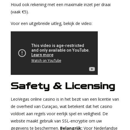
Houd ook rekening met een maximale inzet per draai
(vaak €5).
Voor een uitgebreide uitleg, bekijk de video:
Safety & Licensing
LeoVegas online casino is in het bezit van een licentie van
de overheid van Curaçao, wat betekent dat het casino
voldoet aan regels voor eerlijk spel en veiligheid. De
website maakt gebruik van SSL-encryptie om uw
gegevens te beschermen.
Belangrijk:
Voor Nederlandse