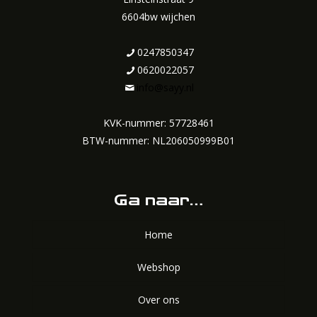
6604bw wijchen
0247850347
0620022057
info@sayy.nl
KVK-nummer: 57728461
BTW-nummer: NL206050999B01
Ga naar…
Home
Webshop
Over ons
Velgen