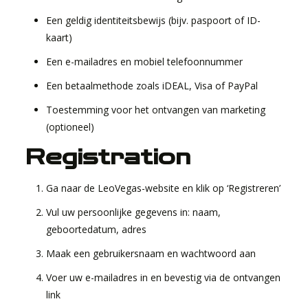
Een geldig identiteitsbewijs (bijv. paspoort of ID-
kaart)
Een e-mailadres en mobiel telefoonnummer
Een betaalmethode zoals iDEAL, Visa of PayPal
Toestemming voor het ontvangen van marketing
(optioneel)
Registration
Ga naar de LeoVegas-website en klik op ‘Registreren’
Vul uw persoonlijke gegevens in: naam,
geboortedatum, adres
Maak een gebruikersnaam en wachtwoord aan
Voer uw e-mailadres in en bevestig via de ontvangen
link