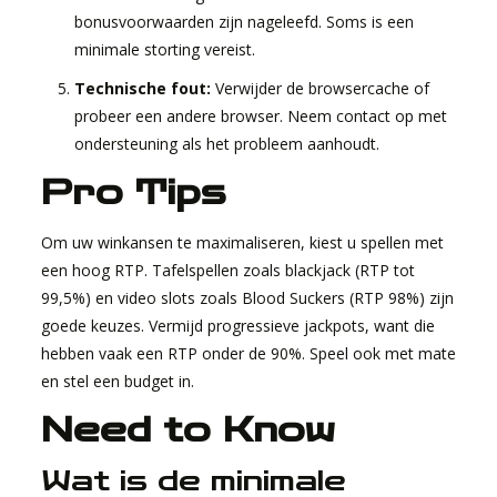
bonusvoorwaarden zijn nageleefd. Soms is een
minimale storting vereist.
Technische fout:
Verwijder de browsercache of
probeer een andere browser. Neem contact op met
ondersteuning als het probleem aanhoudt.
Pro Tips
Om uw winkansen te maximaliseren, kiest u spellen met
een hoog RTP. Tafelspellen zoals blackjack (RTP tot
99,5%) en video slots zoals Blood Suckers (RTP 98%) zijn
goede keuzes. Vermijd progressieve jackpots, want die
hebben vaak een RTP onder de 90%. Speel ook met mate
en stel een budget in.
Need to Know
Wat is de minimale