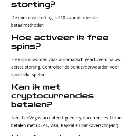
storting?
De minimale storting is €10 voor de meeste
betaalmethoden.
Hoe activeer ik free
spins?
Free spins worden vaak automatisch geactiveerd na uw
eerste storting. Controleer de bonusvoorwaarden voor
specifieke spellen.
Kan ik met
cryptocurrencies
betalen?
Nee, LeoVegas accepteert geen cryptocurrencies. U kunt
betalen met iDEAL, Visa, PayPal en bankoverschrijving.