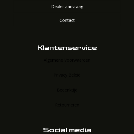
Dealer aanvraag
Accessoires
Contact
Hoodies
Caps
Klantenservice
Stickers
Algemene Voorwaarden
Wandpanelen
Privacy Beleid
Bedenktijd
Retourneren
Social media