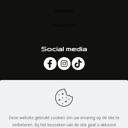
Bedenktijd
Retourneren
Social media
Deze website gebruikt cookies om uw ervaring op de site te
verbeteren. Bij het bezoeken van de site gaat u akkoord