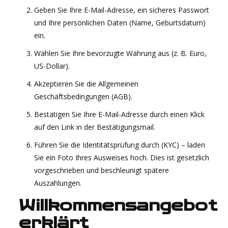
Geben Sie Ihre E-Mail-Adresse, ein sicheres Passwort
und Ihre persönlichen Daten (Name, Geburtsdatum)
ein.
Wählen Sie Ihre bevorzugte Währung aus (z. B. Euro,
US-Dollar).
Akzeptieren Sie die Allgemeinen
Geschäftsbedingungen (AGB).
Bestätigen Sie Ihre E-Mail-Adresse durch einen Klick
auf den Link in der Bestätigungsmail.
Führen Sie die Identitätsprüfung durch (KYC) – laden
Sie ein Foto Ihres Ausweises hoch. Dies ist gesetzlich
vorgeschrieben und beschleunigt spätere
Auszahlungen.
Willkommensangebot
erklärt