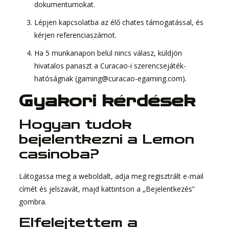
dokumentumokat.
Lépjen kapcsolatba az élő chates támogatással, és
kérjen referenciaszámot.
Ha 5 munkanapon belül nincs válasz, küldjön
hivatalos panaszt a Curacao-i szerencsejáték-
hatóságnak (gaming@curacao-egaming.com).
Gyakori kérdések
Hogyan tudok
bejelentkezni a Lemon
casinoba?
Látogassa meg a weboldalt, adja meg regisztrált e-mail
címét és jelszavát, majd kattintson a „Bejelentkezés”
gombra.
Elfelejtettem a