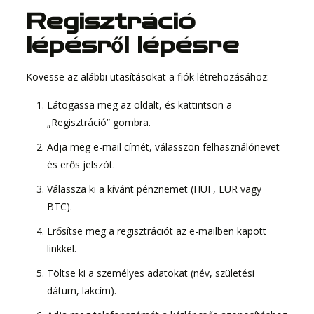
Regisztráció
lépésről lépésre
Kövesse az alábbi utasításokat a fiók létrehozásához:
Látogassa meg az oldalt, és kattintson a
„Regisztráció” gombra.
Adja meg e-mail címét, válasszon felhasználónevet
és erős jelszót.
Válassza ki a kívánt pénznemet (HUF, EUR vagy
BTC).
Erősítse meg a regisztrációt az e-mailben kapott
linkkel.
Töltse ki a személyes adatokat (név, születési
dátum, lakcím).