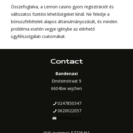
Összefoglalva, a Lemon casino gyors regisztrációt és
változatos fizetési lehetőségeket kínál. Ne feledje a
bónuszfeltételek alapos áttanulmányozását, és minden
probléma esetén vegye igénybe az elérhető
ügyfélszolgálati csatornákat.
Contact
Bandenaxi
Einsteinstraat 9
6604bw wijchen
0247850347
0620022057
info@sayy.nl
KVK-nummer: 57728461