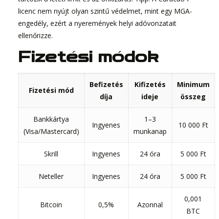
licenc nem nyújt olyan szintű védelmet, mint egy MGA-
engedély, ezért a nyeremények helyi adóvonzatait
ellenőrizze.
Fizetési módok
Befizetés
Kifizetés
Minimum
Fizetési mód
díja
ideje
összeg
Bankkártya
1–3
Ingyenes
10 000 Ft
(Visa/Mastercard)
munkanap
Skrill
Ingyenes
24 óra
5 000 Ft
Neteller
Ingyenes
24 óra
5 000 Ft
0,001
Bitcoin
0,5%
Azonnal
BTC