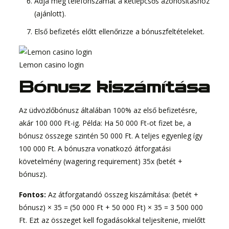
Adja meg telefonszámát a kétlépcsős azonosításhoz
(ajánlott).
Első befizetés előtt ellenőrizze a bónuszfeltételeket.
Lemon casino login
Bónusz kiszámítása
Az üdvözlőbónusz általában 100% az első befizetésre,
akár 100 000 Ft-ig. Példa: Ha 50 000 Ft-ot fizet be, a
bónusz összege szintén 50 000 Ft. A teljes egyenleg így
100 000 Ft. A bónuszra vonatkozó átforgatási
követelmény (wagering requirement) 35x (betét +
bónusz).
Fontos:
Az átforgatandó összeg kiszámítása: (betét +
bónusz) × 35 = (50 000 Ft + 50 000 Ft) × 35 = 3 500 000
Ft. Ezt az összeget kell fogadásokkal teljesítenie, mielőtt