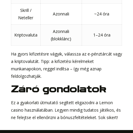
Skrill /
Azonnali
~24 óra
Neteller
Azonnali
Kriptovaluta
1–24 óra
(blokklánc)
Ha gyors kifizetésre vágyik, válassza az e-pénztárcát vagy
a kriptovalutát. Tipp: a kifizetési kérelmeket
munkanapokon, reggel indítsa – így még aznap
feldolgozhatják.
Záró gondolatok
Ez a gyakorlati útmutató segített eligazodni a Lemon
casino használatában. Legyen mindig tudatos játékos, és
ne felejtse el ellenőrizni a bónuszfeltételeket. Sok sikert!