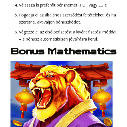
Válassza ki preferált pénznemét (HUF vagy EUR).
Fogadja el az általános szerződési feltételeket, és ha
szeretne, aktiváljon bónuszkódot.
Végezze el az első befizetést a kívánt fizetési móddal
– a bónusz automatikusan jóváírásra kerül.
Bonus Mathematics