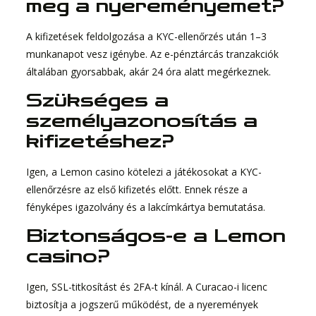
meg a nyereményemet?
A kifizetések feldolgozása a KYC-ellenőrzés után 1–3
munkanapot vesz igénybe. Az e-pénztárcás tranzakciók
általában gyorsabbak, akár 24 óra alatt megérkeznek.
Szükséges a
személyazonosítás a
kifizetéshez?
Igen, a Lemon casino kötelezi a játékosokat a KYC-
ellenőrzésre az első kifizetés előtt. Ennek része a
fényképes igazolvány és a lakcímkártya bemutatása.
Biztonságos-e a Lemon
casino?
Igen, SSL-titkosítást és 2FA-t kínál. A Curacao-i licenc
biztosítja a jogszerű működést, de a nyeremények