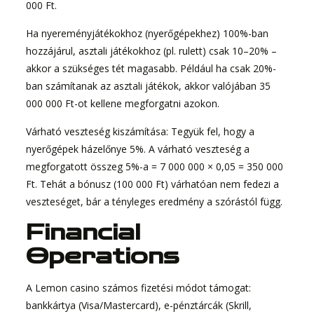
000 Ft.
Ha nyereményjátékokhoz (nyerőgépekhez) 100%-ban
hozzájárul, asztali játékokhoz (pl. rulett) csak 10–20% –
akkor a szükséges tét magasabb. Például ha csak 20%-
ban számítanak az asztali játékok, akkor valójában 35
000 000 Ft-ot kellene megforgatni azokon.
Várható veszteség kiszámítása: Tegyük fel, hogy a
nyerőgépek házelőnye 5%. A várható veszteség a
megforgatott összeg 5%-a = 7 000 000 × 0,05 = 350 000
Ft. Tehát a bónusz (100 000 Ft) várhatóan nem fedezi a
veszteséget, bár a tényleges eredmény a szórástól függ.
Financial
Operations
A Lemon casino számos fizetési módot támogat:
bankkártya (Visa/Mastercard), e-pénztárcák (Skrill,