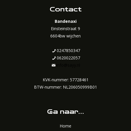
Contact
Bandenaxi
Einsteinstraat 9
6604bw wijchen
0247850347
0620022057
info@sayy.nl
KVK-nummer: 57728461
BTW-nummer: NL206050999B01
Ga naar…
Home