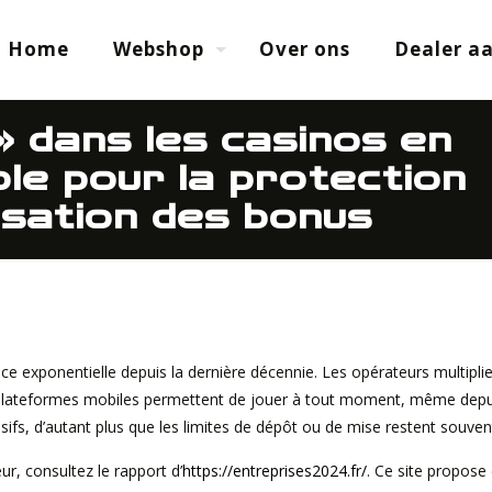
Home
Webshop
Over ons
Dealer a
» dans les casinos en
uble pour la protection
misation des bonus
e exponentielle depuis la dernière décennie. Les opérateurs multiplien
s plateformes mobiles permettent de jouer à tout moment, même depui
 d’autant plus que les limites de dépôt ou de mise restent souvent in
r, consultez le rapport d’
https://entreprises2024.fr/
. Ce site propos