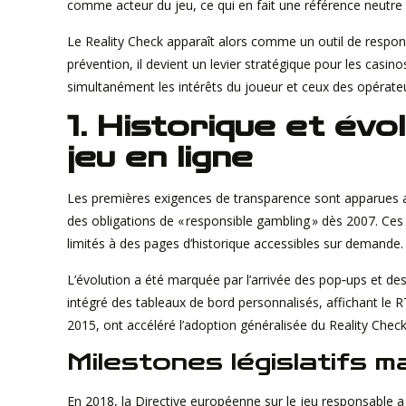
comme acteur du jeu, ce qui en fait une référence neutre 
Le Reality Check apparaît alors comme un outil de responsab
prévention, il devient un levier stratégique pour les casi
simultanément les intérêts du joueur et ceux des opérate
1. Historique et évo
jeu en ligne
Les premières exigences de transparence sont apparues a
des obligations de « responsible gambling » dès 2007. Ces 
limités à des pages d’historique accessibles sur demande.
L’évolution a été marquée par l’arrivée des pop‑ups et d
intégré des tableaux de bord personnalisés, affichant le R
2015, ont accéléré l’adoption généralisée du Reality Check
Milestones législatifs m
En 2018, la Directive européenne sur le jeu responsable a