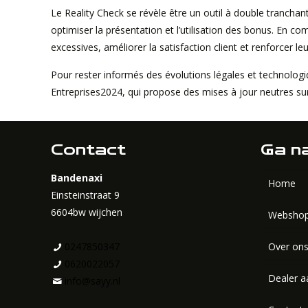
Le Reality Check se révèle être un outil à double tranchant
optimiser la présentation et l’utilisation des bonus. En c
excessives, améliorer la satisfaction client et renforcer l
Pour rester informés des évolutions légales et technologi
Entreprises2024, qui propose des mises à jour neutres su
Contact
Ga n
Bandenaxi
Home
Einsteinstraat 9
6604bw wijchen
Websho
0247850347
Over on
Velge
0620022057
Dealer a
Acces
info@sayy.nl