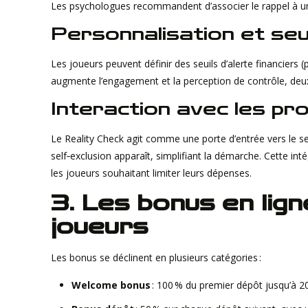
Les psychologues recommandent d’associer le rappel à un t
Personnalisation et seui
Les joueurs peuvent définir des seuils d’alerte financiers
augmente l’engagement et la perception de contrôle, deux 
Interaction avec les pr
Le Reality Check agit comme une porte d’entrée vers le sel
self‑exclusion apparaît, simplifiant la démarche. Cette in
les joueurs souhaitant limiter leurs dépenses.
3. Les bonus en lign
joueurs
Les bonus se déclinent en plusieurs catégories :
Welcome bonus
: 100 % du premier dépôt jusqu’à 20