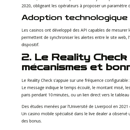
2020, obligeant les opérateurs à proposer un paramètre 
Adoption technologique
Les casinos ont développé des API capables de mesurer le 
permettent de synchroniser les alertes entre le site web,
dispositif.
2. Le Reality Check
mécanismes et bonn
Le Reality Check s’appuie sur une fréquence configurable : 
Le message indique le temps écoulé, le montant misé, les 
paris pendant 10 minutes, ou un lien direct vers le tableau
Des études menées par l’Université de Liverpool en 2021 o
Un casino mobile spécialisé dans le live dealer a observé 
des bonus.