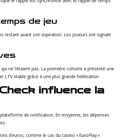
sque le rappel est synchronisé avec le rappel de temps
 temps de jeu
mps restant avant son expiration. Les joueurs ont signalé
ives
qui ne l’étaient pas. La première cohorte a présenté une
 LTV stable grâce à une plus grande fidélisation.
Check influence la
a plateforme de notification. En moyenne, les dépenses
res.
ions d’euros, comme le cas du casino « EuroPlay »