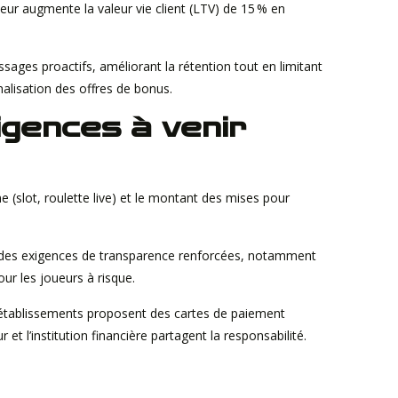
eur augmente la valeur vie client (LTV) de 15 % en
sages proactifs, améliorant la rétention tout en limitant
nalisation des offres de bonus.
igences à venir
 (slot, roulette live) et le montant des mises pour
ent des exigences de transparence renforcées, notamment
our les joueurs à risque.
ns établissements proposent des cartes de paiement
 et l’institution financière partagent la responsabilité.