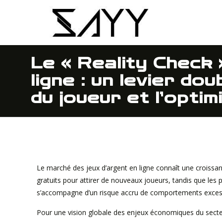
Le « Reality Check 
ligne : un levier do
du joueur et l’opti
Le marché des jeux d’argent en ligne connaît une croissanc
gratuits pour attirer de nouveaux joueurs, tandis que le
s’accompagne d’un risque accru de comportements excessifs,
Pour une vision globale des enjeux économiques du secteu