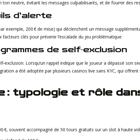
on neutre, évitant les messages culpabilisants, et de fournir des ress
ls d’alerte
 (par exemple, 200 € de mise) qui déclenchent un message supplémentair
facteurs clés pour prévenir l’escalade du jeu problématique.
ogrammes de self‑exclusion
f‑exclusion. Lorsqu’un rappel indique que le joueur a dépassé son seui
tégration a été adoptée par plusieurs casinos live sans KYC, qui offr
e : typologie et rôle da
0 €, souvent accompagné de 50 tours gratuits sur un slot à haute volat