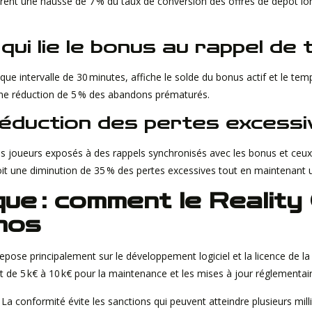
ent une hausse de 7 % du taux de conversion des offres de dépôt lor
 qui lie le bonus au rappel de
aque intervalle de 30 minutes, affiche le solde du bonus actif et le te
ne réduction de 5 % des abandons prématurés.
réduction des pertes excess
s joueurs exposés à des rappels synchronisés avec les bonus et ceux 
t une diminution de 35 % des pertes excessives tout en maintenant un
ue : comment le Reality 
inos
pose principalement sur le développement logiciel et la licence de l
ent de 5 k€ à 10 k€ pour la maintenance et les mises à jour réglementai
 conformité évite les sanctions qui peuvent atteindre plusieurs mill