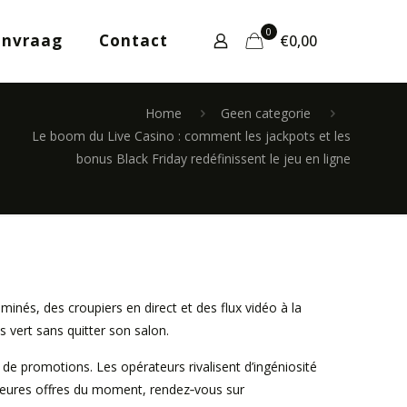
0
anvraag
Contact
€0,00
Home
Geen categorie
Le boom du Live Casino : comment les jackpots et les
bonus Black Friday redéfinissent le jeu en ligne
minés, des croupiers en direct et des flux vidéo à la
is vert sans quitter son salon.
e promotions. Les opérateurs rivalisent d’ingéniosité
illeures offres du moment, rendez‑vous sur