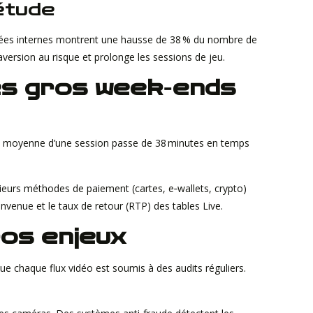
’étude
nnées internes montrent une hausse de 38 % du nombre de
aversion au risque et prolonge les sessions de jeu.
es gros week‑ends
durée moyenne d’une session passe de 38 minutes en temps
sieurs méthodes de paiement (cartes, e‑wallets, crypto)
nvenue et le taux de retour (RTP) des tables Live.
ros enjeux
ue chaque flux vidéo est soumis à des audits réguliers.