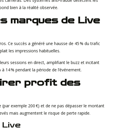
les caméras. Des systèmes anti‑fraude détectent les
ond bien à la réalité observée.
es marques de Live
’euros. Ce succès a généré une hausse de 45 % du trafic
ait les impressions habituelles.
urs sessions en direct, amplifiant le buzz et incitant
 % à 14 % pendant la période de l’événement.
irer profit des
nne (par exemple 200 €) et de ne pas dépasser le montant
levés mais augmentent le risque de perte rapide.
 Live