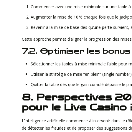
Commencer avec une mise minimale sur une table à j
Augmenter la mise de 10 % chaque fois que le jackp
Revenir à la mise de base dès qu’une perte survient, af
Cette approche permet d’aligner la progression des mises 
7.2. Optimiser les bonus
Sélectionner les tables à mise minimale faible pour 
Utiliser la stratégie de mise “en plein” (single number
Quitter la table dès que le gain cumulé dépasse le pl
8. Perspectives 20
pour le Live Casino 
L’intelligence artificielle commence à intervenir dans le 
de détecter les fraudes et de proposer des suggestions d