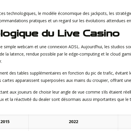
nces technologiques, le modèle économique des jackpots, les stratégies
mmandations pratiques et un regard sur les évolutions attendues e
ologique du Live Casino
t une simple webcam et une connexion ADSL. Aujourd’hui, les studios s
 de la latence, rendue possible par le edge‑computing et le cloud gam
r.
t des tables supplémentaires en fonction du pic de trafic, évitant les
 cartes apparaissent superposées aux mains du croupier, offrant une 
nt aux joueurs de choisir leur angle de vue comme s’ils étaient réel
 flux et la réactivité du dealer sont désormais aussi importantes que 
2015
2022