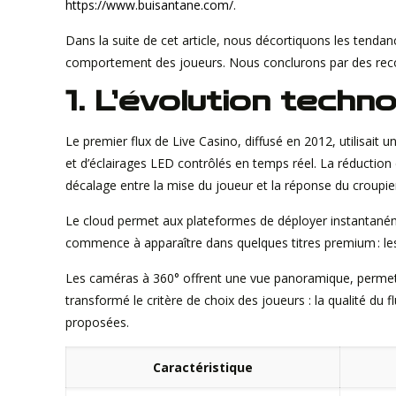
https://www.buisantane.com/
.
Dans la suite de cet article, nous décortiquons les tenda
comportement des joueurs. Nous conclurons par des reco
1. L’évolution techn
Le premier flux de Live Casino, diffusé en 2012, utilisai
et d’éclairages LED contrôlés en temps réel. La réduction
décalage entre la mise du joueur et la réponse du croupie
Le cloud permet aux plateformes de déployer instantanémen
commence à apparaître dans quelques titres premium : les
Les caméras à 360° offrent une vue panoramique, permetta
transformé le critère de choix des joueurs : la qualité du
proposées.
Caractéristique