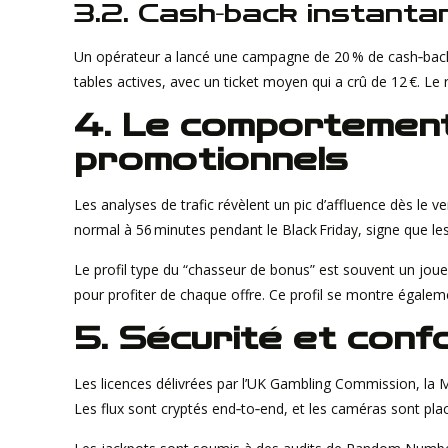
3.2. Cash‑back instantan
Un opérateur a lancé une campagne de 20 % de cash‑back
tables actives, avec un ticket moyen qui a crû de 12 €. Le
4. Le comportement
promotionnels
Les analyses de trafic révèlent un pic d’affluence dès le
normal à 56 minutes pendant le Black Friday, signe que le
Le profil type du “chasseur de bonus” est souvent un joue
pour profiter de chaque offre. Ce profil se montre égalem
5. Sécurité et conf
Les licences délivrées par l’UK Gambling Commission, la M
Les flux sont cryptés end‑to‑end, et les caméras sont plac