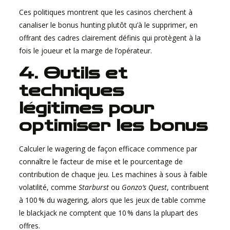
Ces politiques montrent que les casinos cherchent à
canaliser le bonus hunting plutôt qu’à le supprimer, en
offrant des cadres clairement définis qui protègent à la
fois le joueur et la marge de l’opérateur.
4. Outils et
techniques
légitimes pour
optimiser les bonus
Calculer le wagering de façon efficace commence par
connaître le facteur de mise et le pourcentage de
contribution de chaque jeu. Les machines à sous à faible
volatilité, comme
Starburst
ou
Gonzo’s Quest
, contribuent
à 100 % du wagering, alors que les jeux de table comme
le blackjack ne comptent que 10 % dans la plupart des
offres.