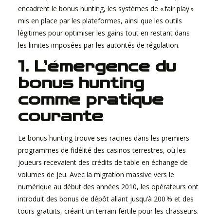
encadrent le bonus hunting, les systèmes de « fair play »
mis en place par les plateformes, ainsi que les outils
légitimes pour optimiser les gains tout en restant dans
les limites imposées par les autorités de régulation.
1. L’émergence du
bonus hunting
comme pratique
courante
Le bonus hunting trouve ses racines dans les premiers
programmes de fidélité des casinos terrestres, où les
joueurs recevaient des crédits de table en échange de
volumes de jeu. Avec la migration massive vers le
numérique au début des années 2010, les opérateurs ont
introduit des bonus de dépôt allant jusqu’à 200 % et des
tours gratuits, créant un terrain fertile pour les chasseurs.