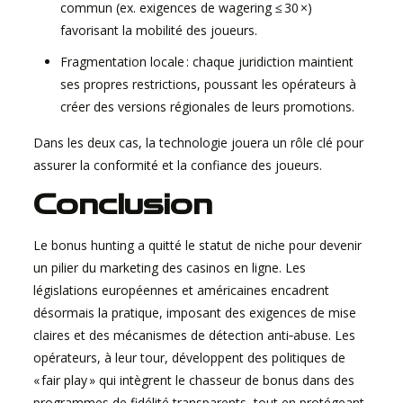
commun (ex. exigences de wagering ≤ 30 ×)
favorisant la mobilité des joueurs.
Fragmentation locale : chaque juridiction maintient
ses propres restrictions, poussant les opérateurs à
créer des versions régionales de leurs promotions.
Dans les deux cas, la technologie jouera un rôle clé pour
assurer la conformité et la confiance des joueurs.
Conclusion
Le bonus hunting a quitté le statut de niche pour devenir
un pilier du marketing des casinos en ligne. Les
législations européennes et américaines encadrent
désormais la pratique, imposant des exigences de mise
claires et des mécanismes de détection anti‑abuse. Les
opérateurs, à leur tour, développent des politiques de
« fair play » qui intègrent le chasseur de bonus dans des
programmes de fidélité transparents, tout en protégeant