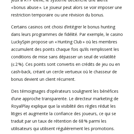
« bonus abuse ». Le joueur peut alors se voir imposer une
restriction temporaire ou une révision du bonus.
Certains casinos ont choisi d’intégrer le bonus hunting
dans leurs programmes de fidélité. Par exemple, le casino
LuckySpin propose un « Hunting Club » où les membres
accumulent des points chaque fois qu’ils remplissent les
conditions de mise sans dépasser un seuil de volatilité
(≤ 2 %). Ces points sont convertis en crédits de jeu ou en
cash‑back, créant un cercle vertueux où le chasseur de
bonus devient un client récurrent.
Des témoignages d’opérateurs soulignent les bénéfices
d’une approche transparente. Le directeur marketing de
RoyalPlay explique que la visibilité des règles réduit les
litiges et augmente la confiance des joueurs, ce qui se
traduit par un taux de rétention de 68 % parmi les
utilisateurs qui utilisent régulièrement les promotions.