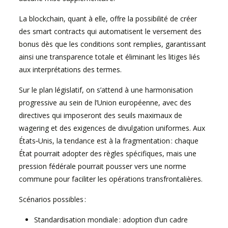
La blockchain, quant à elle, offre la possibilité de créer
des smart contracts qui automatisent le versement des
bonus dès que les conditions sont remplies, garantissant
ainsi une transparence totale et éliminant les litiges liés
aux interprétations des termes.
Sur le plan législatif, on s’attend à une harmonisation
progressive au sein de l’Union européenne, avec des
directives qui imposeront des seuils maximaux de
wagering et des exigences de divulgation uniformes. Aux
États‑Unis, la tendance est à la fragmentation : chaque
État pourrait adopter des règles spécifiques, mais une
pression fédérale pourrait pousser vers une norme
commune pour faciliter les opérations transfrontalières.
Scénarios possibles :
Standardisation mondiale : adoption d’un cadre