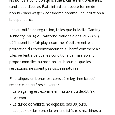
les bonus à condition qu’ils soient clairement présentés,
tandis que d’autres États interdisent toute forme de
bonus « sans wager » considérée comme une incitation à
la dépendance.
Les autorités de régulation, telles que la Malta Gaming
Authority (MGA) ou l’Autorité Nationale des Jeux (ANJ),
définissent le « fair play » comme l’équilibre entre la
protection du consommateur et la liberté commerciale.
Elles veillent à ce que les conditions de mise soient
proportionnelles au montant du bonus et que les
restrictions ne soient pas discriminatoires.
En pratique, un bonus est considéré légitime lorsqu’il
respecte les critères suivants :
– Le wagering est exprimé en multiple du dépôt (ex.
30 × dépot).
– La durée de validité ne dépasse pas 30 jours.
– Les jeux exclus sont clairement listés (ex. machines à