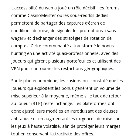
L’accessibilité du web a joué un rôle décisif : les forums
comme CasinoMeister ou les sous‑reddits dédiés
permettent de partager des captures d’écran de
conditions de mise, de signaler les promotions « sans
wager » et d’échanger des stratégies de rotation de
comptes. Cette communauté a transformé le bonus
hunting en une activité quasi‑professionnelle, avec des
joueurs qui gèrent plusieurs portefeuilles et utilisent des
VPN pour contourner les restrictions géographiques.
Sur le plan économique, les casinos ont constaté que les
joueurs qui exploitent les bonus génèrent un volume de
mise supérieur à la moyenne, même si le taux de retour
au joueur (RTP) reste inchangé. Les plateformes ont
donc ajusté leurs modèles en introduisant des clauses
anti‑abuse et en augmentant les exigences de mise sur
les jeux à haute volatilité, afin de protéger leurs marges
tout en conservant l’attractivité des offres.