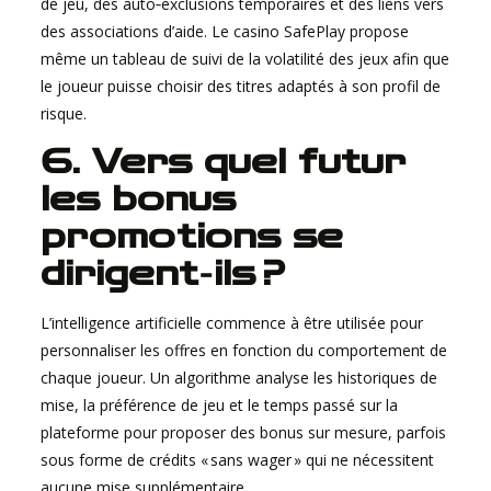
de jeu, des auto‑exclusions temporaires et des liens vers
des associations d’aide. Le casino SafePlay propose
même un tableau de suivi de la volatilité des jeux afin que
le joueur puisse choisir des titres adaptés à son profil de
risque.
6. Vers quel futur
les bonus
promotions se
dirigent‑ils ?
L’intelligence artificielle commence à être utilisée pour
personnaliser les offres en fonction du comportement de
chaque joueur. Un algorithme analyse les historiques de
mise, la préférence de jeu et le temps passé sur la
plateforme pour proposer des bonus sur mesure, parfois
sous forme de crédits « sans wager » qui ne nécessitent
aucune mise supplémentaire.