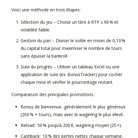
Voici une méthode en trois étapes :
Sélection du jeu – Choisir un titre à RTP ≥ 96 % et
volatilité faible.
Gestion du pari – Diviser le solde en mises de 0,10 %
du capital total pour maximiser le nombre de tours
sans épuiser la bankroll.
Suivi du progrès – Utiliser un tableau Excel ou une
application de suivi (ex. BonusTracker) pour cocher
chaque mise et vérifier le pourcentage restant.
Comparaison des principales promotions :
Bonus de bienvenue : généralement le plus généreux
(200 % + tours), mais avec le wagering le plus élevé.
Reload : 50 % jusqu’à 200 €, wagering moyen (25 ×).
Cashback : 10 % des pertes nettes chaque semaine,