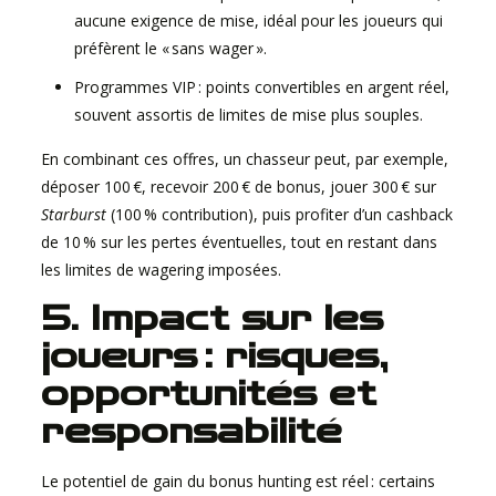
aucune exigence de mise, idéal pour les joueurs qui
préfèrent le « sans wager ».
Programmes VIP : points convertibles en argent réel,
souvent assortis de limites de mise plus souples.
En combinant ces offres, un chasseur peut, par exemple,
déposer 100 €, recevoir 200 € de bonus, jouer 300 € sur
Starburst
(100 % contribution), puis profiter d’un cashback
de 10 % sur les pertes éventuelles, tout en restant dans
les limites de wagering imposées.
5. Impact sur les
joueurs : risques,
opportunités et
responsabilité
Le potentiel de gain du bonus hunting est réel : certains