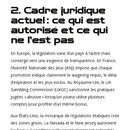
2. Cadre juridique
actuel : ce qui est
autorisé et ce qui
ne l’est pas
En Europe, la législation varie d’un pays à l’autre mais
converge vers une exigence de transparence. En France,
l’Autorité Nationale des Jeux (ANJ) impose que chaque
promotion indique clairement le wagering requis, le délai
d’expiration et les jeux exclus. Au Royaume‑Uni, le UK
Gambling Commission (UKGC) sanctionne les pratiques
jugées « abusive » lorsqu’un joueur utilise plusieurs
comptes pour profiter d’un même bonus.
Aux États‑Unis, la mosaïque de régulations étatiques crée
des zones grises. Le Nevada et le New Jersey autorisent