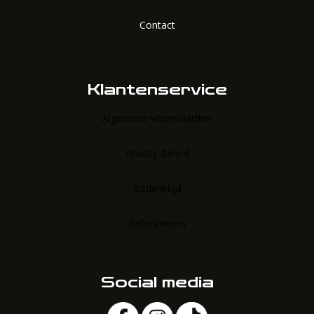
Contact
Hoodies
Caps
Klantenservice
Stickers
Algemene Voorwaarden
Wandpanelen
Privacy Beleid
Bedenktijd
Retourneren
Social media