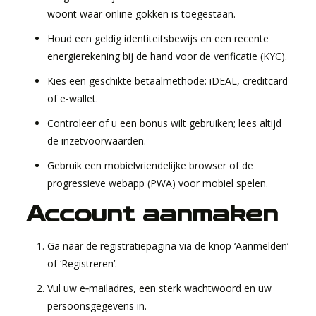
woont waar online gokken is toegestaan.
Houd een geldig identiteitsbewijs en een recente
energierekening bij de hand voor de verificatie (KYC).
Kies een geschikte betaalmethode: iDEAL, creditcard
of e-wallet.
Controleer of u een bonus wilt gebruiken; lees altijd
de inzetvoorwaarden.
Gebruik een mobielvriendelijke browser of de
progressieve webapp (PWA) voor mobiel spelen.
Account aanmaken
Ga naar de registratiepagina via de knop ‘Aanmelden’
of ‘Registreren’.
Vul uw e‑mailadres, een sterk wachtwoord en uw
persoonsgegevens in.