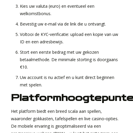
Kies uw valuta (euro) en eventueel een
welkomstbonus.
Bevestig uw e‑mail via de link die u ontvangt.
Voltooi de KYC‑verificatie: upload een kopie van uw
ID en een adresbewijs.
Stort een eerste bedrag met uw gekozen
betaalmethode. De minimale storting is doorgaans
€10.
Uw account is nu actief en u kunt direct beginnen
met spelen.
Platformhoogtepunt
Het platform biedt een breed scala aan spellen,
waaronder gokkasten, tafelspellen en live casino‑opties.
De mobiele ervaring is geoptimaliseerd via een