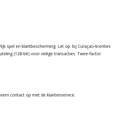
lijk spel en klantbescherming. Let op: bij Curaçao‑licenties
eling (128‑bit) voor veilige transacties. Twee‑factor
neem contact op met de klantenservice.