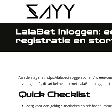
LalaBet inloggen: 
registratie en sto
Aan de slag met
https://lalabetinloggen.com.nl/
is eenvoud
ervaring heeft, dit artikel helpt u met LalaBet inloggen, 
Quick Checklist
Zorg voor een geldig e‑mailadres en telefoonnumme