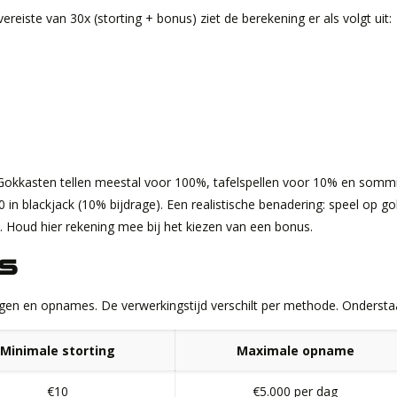
iste van 30x (storting + bonus) ziet de berekening er als volgt uit:
. Gokkasten tellen meestal voor 100%, tafelspellen voor 10% en sommig
0 in blackjack (10% bijdrage). Een realistische benadering: speel op
0. Houd hier rekening mee bij het kiezen van een bonus.
s
en en opnames. De verwerkingstijd verschilt per methode. Onderstaa
Minimale storting
Maximale opname
€10
€5.000 per dag