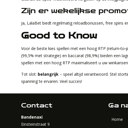
Zijn er wekelijkse promo
Ja, LalaBet biedt regelmatig reloadbonussen, free spins 
Good to Know
Voor de beste kies spellen met een hoog RTP (return‑to‑pl
(99,5% met strategie) en baccarat (98,9%) bieden een lag
spellen met een hoog RTP maximaliseert u uw winkansen
Tot slot:
belangrijk
– speel altijd verantwoord. Stel sto
spanning te ervaren. Veel succes!
Contact
Ga n
Bandenaxi
Home
Einsteinstraat 9