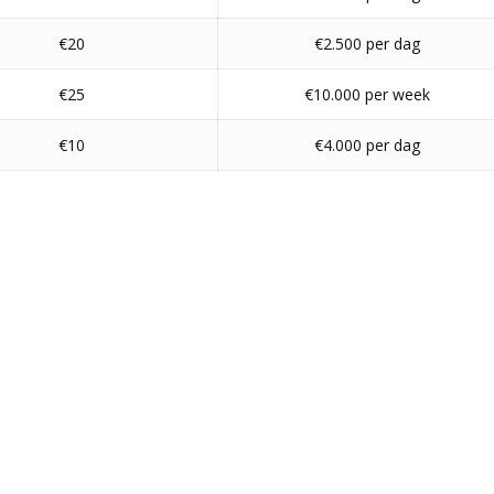
€20
€2.500 per dag
€25
€10.000 per week
€10
€4.000 per dag