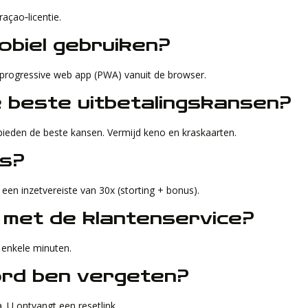
raçao‑licentie.
obiel gebruiken?
ls progressive web app (PWA) vanuit de browser.
e beste uitbetalingskansen?
ieden de beste kansen. Vermijd keno en kraskaarten.
us?
n inzetvereiste van 30x (storting + bonus).
 met de klantenservice?
n enkele minuten.
ord ben vergeten?
. U ontvangt een resetlink.