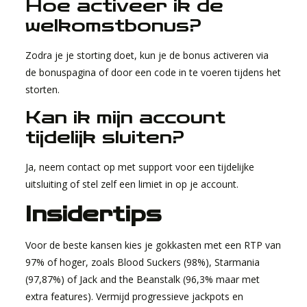
Hoe activeer ik de
welkomstbonus?
Zodra je je storting doet, kun je de bonus activeren via
de bonuspagina of door een code in te voeren tijdens het
storten.
Kan ik mijn account
tijdelijk sluiten?
Ja, neem contact op met support voor een tijdelijke
uitsluiting of stel zelf een limiet in op je account.
Insidertips
Voor de beste kansen kies je gokkasten met een RTP van
97% of hoger, zoals Blood Suckers (98%), Starmania
(97,87%) of Jack and the Beanstalk (96,3% maar met
extra features). Vermijd progressieve jackpots en