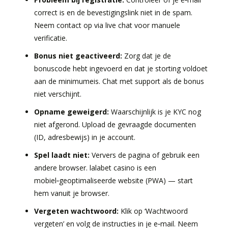
correct is en de bevestigingslink niet in de spam.
Neem contact op via live chat voor manuele
verificatie.
Bonus niet geactiveerd:
Zorg dat je de
bonuscode hebt ingevoerd en dat je storting voldoet
aan de minimumeis. Chat met support als de bonus
niet verschijnt.
Opname geweigerd:
Waarschijnlijk is je KYC nog
niet afgerond. Upload de gevraagde documenten
(ID, adresbewijs) in je account.
Spel laadt niet:
Ververs de pagina of gebruik een
andere browser. lalabet casino is een
mobiel‑geoptimaliseerde website (PWA) — start
hem vanuit je browser.
Vergeten wachtwoord:
Klik op ‘Wachtwoord
vergeten’ en volg de instructies in je e‑mail. Neem