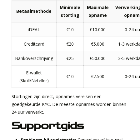
Minimale
Maximale
Verwerking
Betaalmethode
storting
opname
opnam
iDEAL
€10
€10.000
0‑24 uu
Creditcard
€20
€5.000
1‑3 werkd
Bankoverschrijving
€25
€50.000
3‑5 werkd
E‑wallet
€10
€7.500
0‑24 uu
(Skrill/Neteller)
Stortingen zijn direct, opnames vereisen een
goedgekeurde KYC. De meeste opnames worden binnen
24 uur verwerkt.
Supportgids
Probleem bij registratie:
Controleer of je e‑mail