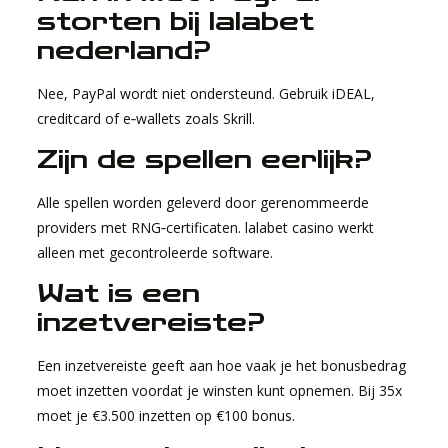
storten bij lalabet
nederland?
Nee, PayPal wordt niet ondersteund. Gebruik iDEAL,
creditcard of e‑wallets zoals Skrill.
Zijn de spellen eerlijk?
Alle spellen worden geleverd door gerenommeerde
providers met RNG‑certificaten. lalabet casino werkt
alleen met gecontroleerde software.
Wat is een
inzetvereiste?
Een inzetvereiste geeft aan hoe vaak je het bonusbedrag
moet inzetten voordat je winsten kunt opnemen. Bij 35x
moet je €3.500 inzetten op €100 bonus.