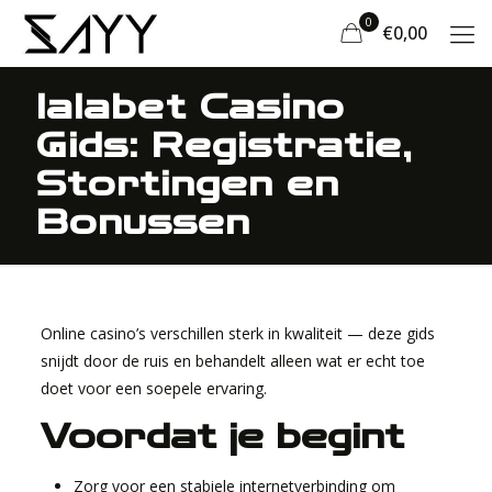
0
€0,00
lalabet Casino
Gids: Registratie,
Stortingen en
Bonussen
Online casino’s verschillen sterk in kwaliteit — deze gids
snijdt door de ruis en behandelt alleen wat er echt toe
doet voor een soepele ervaring.
Voordat je begint
Zorg voor een stabiele internetverbinding om