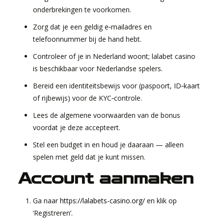
onderbrekingen te voorkomen.
Zorg dat je een geldig e‑mailadres en
telefoonnummer bij de hand hebt.
Controleer of je in Nederland woont; lalabet casino
is beschikbaar voor Nederlandse spelers.
Bereid een identiteitsbewijs voor (paspoort, ID‑kaart
of rijbewijs) voor de KYC‑controle.
Lees de algemene voorwaarden van de bonus
voordat je deze accepteert.
Stel een budget in en houd je daaraan — alleen
spelen met geld dat je kunt missen.
Account aanmaken
Ga naar
https://lalabets-casino.org/
en klik op
‘Registreren’.