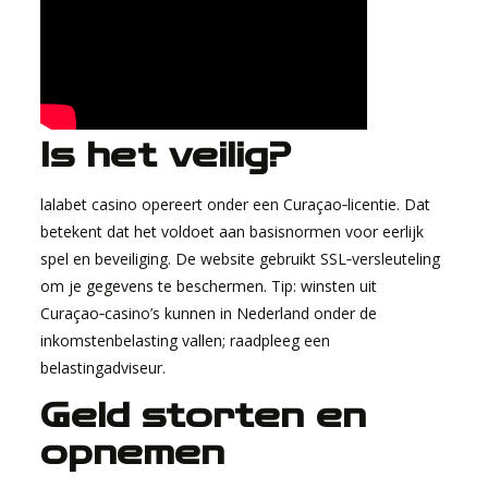
Is het veilig?
lalabet casino opereert onder een Curaçao‑licentie. Dat
betekent dat het voldoet aan basisnormen voor eerlijk
spel en beveiliging. De website gebruikt SSL‑versleuteling
om je gegevens te beschermen. Tip: winsten uit
Curaçao‑casino’s kunnen in Nederland onder de
inkomstenbelasting vallen; raadpleeg een
belastingadviseur.
Geld storten en
opnemen