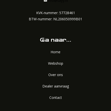
info@sayy.nl
KVK-nummer: 57728461
BTW-nummer: NL206050999B01
Ga naar…
Home
Webshop
Over ons
Velgen
Dealer aanvraag
Accessoires
Contact
Hoodies
Caps