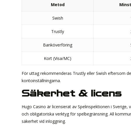
Metod
Minst
Swish
Trustly
Banköverföring
Kort (Visa/MC)
För uttag rekommenderas Trustly eller Swish eftersom de är
kontoinställningarna.
Säkerhet & licens
Hugo Casino är licensierat av Spelinspektionen i Sverige, vi
och obligatoriska verktyg för spelbegränsning. All kommu
säkerhet vid inloggning.