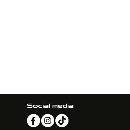
Social media