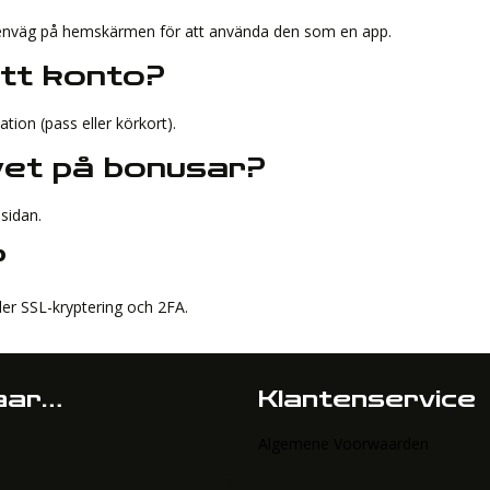
 genväg på hemskärmen för att använda den som en app.
itt konto?
ation (pass eller körkort).
vet på bonusar?
sidan.
?
der SSL-kryptering och 2FA.
aar…
Klantenservice
Algemene Voorwaarden