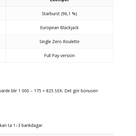
Starburst (96,1 %)
European Blackjack
Single Zero Roulette
Full Pay version
 värde blir 1 000 – 175 = 825 SEK. Det gör bonusen
 kan ta 1–3 bankdagar.