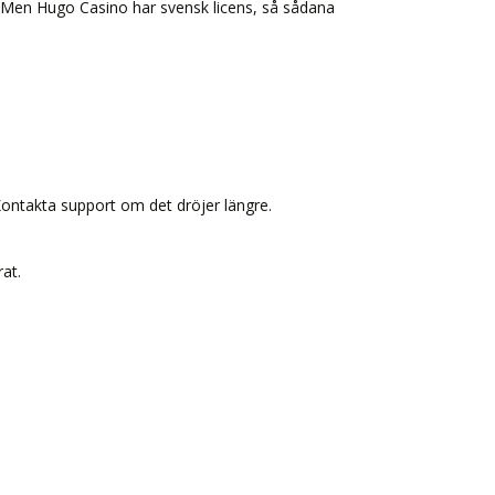
t. Men Hugo Casino har svensk licens, så sådana
Kontakta support om det dröjer längre.
at.