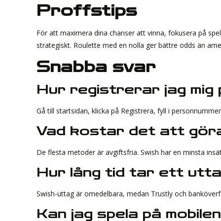
Proffstips
För att maximera dina chanser att vinna, fokusera på spe
strategiskt. Roulette med en nolla ger bättre odds än amer
Snabba svar
Hur registrerar jag mig
Gå till startsidan, klicka på Registrera, fyll i personnumm
Vad kostar det att göra
De flesta metoder är avgiftsfria. Swish har en minsta insä
Hur lång tid tar ett utt
Swish-uttag är omedelbara, medan Trustly och banköverföri
Kan jag spela på mobile