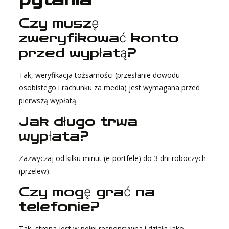
pytania
Czy muszę
zweryfikować konto
przed wypłatą?
Tak, weryfikacja tożsamości (przesłanie dowodu
osobistego i rachunku za media) jest wymagana przed
pierwszą wypłatą.
Jak długo trwa
wypłata?
Zazwyczaj od kilku minut (e-portfele) do 3 dni roboczych
(przelew).
Czy mogę grać na
telefonie?
Tak, strona jest w pełni responsywna i działa jako