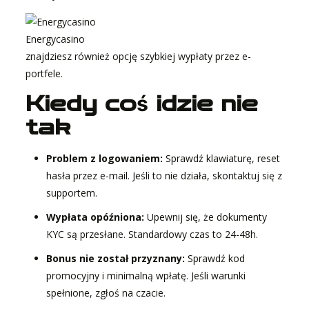
Energycasino
znajdziesz również opcję szybkiej wypłaty przez e-
portfele.
Kiedy coś idzie nie
tak
Problem z logowaniem:
Sprawdź klawiaturę, reset
hasła przez e-mail. Jeśli to nie działa, skontaktuj się z
supportem.
Wypłata opóźniona:
Upewnij się, że dokumenty
KYC są przesłane. Standardowy czas to 24-48h.
Bonus nie został przyznany:
Sprawdź kod
promocyjny i minimalną wpłatę. Jeśli warunki
spełnione, zgłoś na czacie.