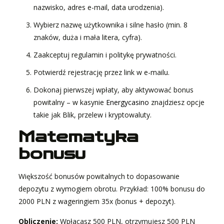
nazwisko, adres e-mail, data urodzenia).
Wybierz nazwę użytkownika i silne hasło (min. 8
znaków, duża i mała litera, cyfra).
Zaakceptuj regulamin i politykę prywatności.
Potwierdź rejestrację przez link w e-mailu.
Dokonaj pierwszej wpłaty, aby aktywować bonus
powitalny – w kasynie
Energycasino
znajdziesz opcje
takie jak Blik, przelew i kryptowaluty.
Matematyka
bonusu
Większość bonusów powitalnych to dopasowanie
depozytu z wymogiem obrotu. Przykład: 100% bonusu do
2000 PLN z wageringiem 35x (bonus + depozyt).
Obliczenie:
Wpłacasz 500 PLN, otrzymujesz 500 PLN