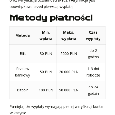
oraz weryfikację tożsamości (KYC). Weryfikacja jest
obowiązkowa przed pierwszą wypłatą.
Metody płatności
Min.
Maks.
Czas
Metoda
wpłata
wypłata
wypłaty
do 2
Blik
30 PLN
5000 PLN
godzin
Przelew
1-3 dni
50 PLN
20 000 PLN
bankowy
robocze
do 24
Bitcoin
100 PLN
50 000 PLN
godzin
Pamiętaj, że wypłaty wymagają pełnej weryfikacji konta.
W kasynie