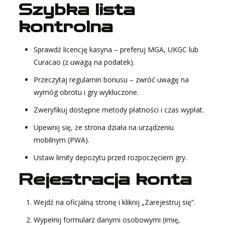
Szybka lista
kontrolna
Sprawdź licencję kasyna – preferuj MGA, UKGC lub
Curacao (z uwagą na podatek).
Przeczytaj regulamin bonusu – zwróć uwagę na
wymóg obrotu i gry wykluczone.
Zweryfikuj dostępne metody płatności i czas wypłat.
Upewnij się, że strona działa na urządzeniu
mobilnym (PWA).
Ustaw limity depozytu przed rozpoczęciem gry.
Rejestracja konta
Wejdź na oficjalną stronę i kliknij „Zarejestruj się”.
Wypełnij formularz danymi osobowymi (imię,