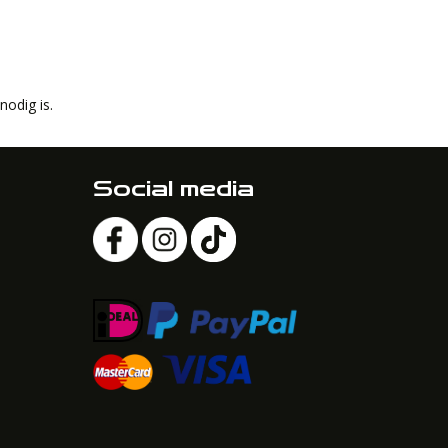
nodig is.
Social media