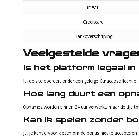
iDEAL
Creditcard
Bankoverschrijving
Veelgestelde vrage
Is het platform legaal i
Ja, de site opereert onder een geldige Curacaose licentie. 
Hoe lang duurt een op
Opnames worden binnen 24 uur verwerkt, maar de tijd totd
Kan ik spelen zonder b
Ja, je kunt ervoor kiezen om de bonus niet te accepteren.