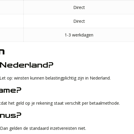
Direct
Direct
1-3 werkdagen
n
n Nederland?
Let op: winsten kunnen belastingplichtig zijn in Nederland.
name?
at het geld op je rekening staat verschilt per betaalmethode.
onus?
 Dan gelden de standaard inzetvereisten niet.