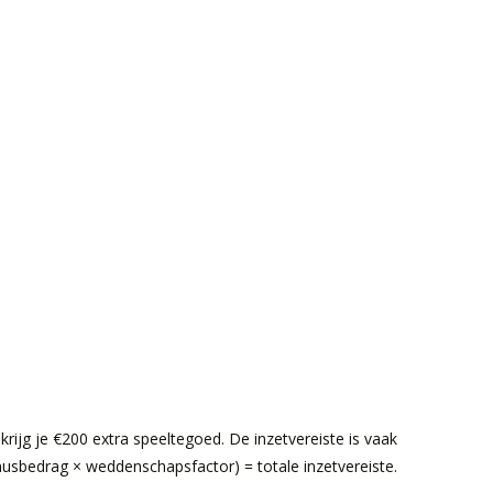
rijg je €200 extra speeltegoed. De inzetvereiste is vaak
nusbedrag × weddenschapsfactor) = totale inzetvereiste.