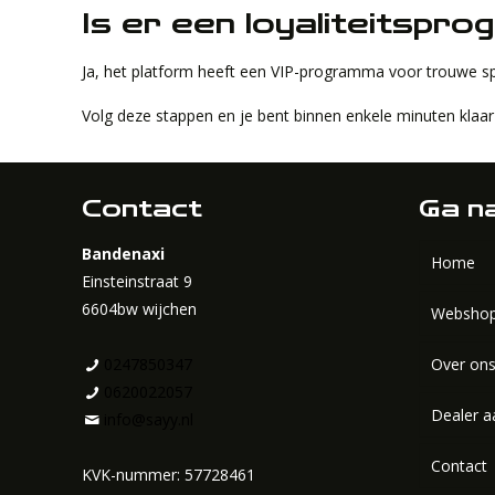
Is er een loyaliteitspr
Ja, het platform heeft een VIP-programma voor trouwe sp
Volg deze stappen en je bent binnen enkele minuten klaar 
Contact
Ga n
Bandenaxi
Home
Einsteinstraat 9
6604bw wijchen
Websho
0247850347
Over on
Velge
0620022057
Dealer a
Acces
info@sayy.nl
Contact
Hood
KVK-nummer: 57728461