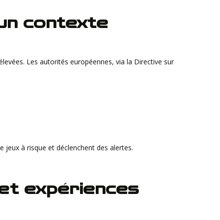
 un contexte
levées. Les autorités européennes, via la Directive sur
jeux à risque et déclenchent des alertes.
e et expériences