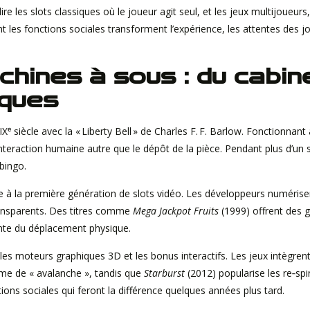
 les slots classiques où le joueur agit seul, et les jeux multijoueurs, i
 les fonctions sociales transforment l’expérience, les attentes des
achines à sous : du cabi
iques
ᵉ siècle avec la « Liberty Bell » de Charles F. F. Barlow. Fonctionnant 
eraction humaine autre que le dépôt de la pièce. Pendant plus d’un siè
 bingo.
 à la première génération de slots vidéo. Les développeurs numérisen
ransparents. Des titres comme
Mega Jackpot Fruits
(1999) offrent des g
inte du déplacement physique.
es moteurs graphiques 3D et les bonus interactifs. Les jeux intègrent
ème de « avalanche », tandis que
Starburst
(2012) popularise les re‑sp
tions sociales qui feront la différence quelques années plus tard.