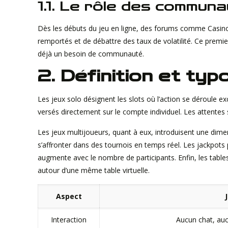
1.1. Le rôle des commun
Dès les débuts du jeu en ligne, des forums comme Casino‑T
remportés et de débattre des taux de volatilité. Ce prem
déjà un besoin de communauté.
2. Définition et typ
Les jeux solo désignent les slots où l’action se déroule 
versés directement sur le compte individuel. Les attentes s
Les jeux multijoueurs, quant à eux, introduisent une dime
s’affronter dans des tournois en temps réel. Les jackpots 
augmente avec le nombre de participants. Enfin, les tables
autour d’une même table virtuelle.
Aspect
Interaction
Aucun chat, auc