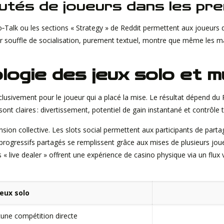
autés de joueurs dans les pr
alk ou les sections « Strategy » de Reddit permettent aux joueurs d’
ier souffle de socialisation, purement textuel, montre que même les m
ologie des jeux solo et m
exclusivement pour le joueur qui a placé la mise. Le résultat dépend
ont claires : divertissement, potentiel de gain instantané et contrôle 
nsion collective. Les slots social permettent aux participants de par
progressifs partagés se remplissent grâce aux mises de plusieurs joue
 « live dealer » offrent une expérience de casino physique via un flux
Jeux solo
une compétition directe