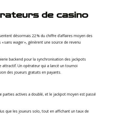
rateurs de casino
sentent désormais 22 % du chiffre d’affaires moyen des
 « sans wager », génèrent une source de revenu
nierie backend pour la synchronisation des jackpots
attractif. Un opérateur qui a lancé un tournoi
n des joueurs gratuits en payants.
de parties actives a doublé, et le jackpot moyen est passé
us que les joueurs solo, tout en affichant un taux de