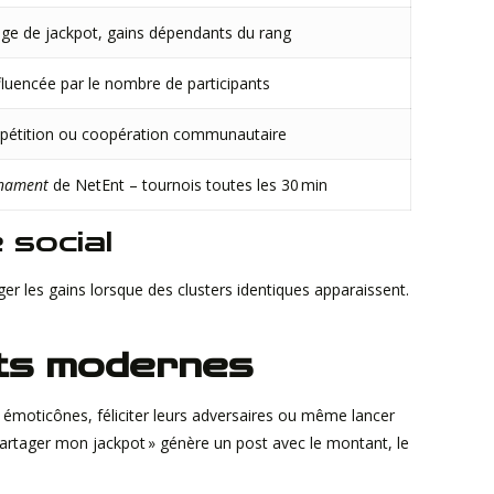
ge de jackpot, gains dépendants du rang
fluencée par le nombre de participants
étition ou coopération communautaire
rnament
de NetEnt – tournois toutes les 30 min
 social
ger les gains lorsque des clusters identiques apparaissent.
ots modernes
 émoticônes, féliciter leurs adversaires ou même lancer
Partager mon jackpot » génère un post avec le montant, le