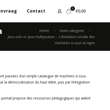
0
anvraag
Contact
€0,00
n
Home
Geen categorie
Jeux solo vs jeux multijoueurs – L’évolution sociale des
machines à sous en ligne
 sont passées d’un simple catalogue de machines à sous
r la démocratisation du haut débit, puis par l’intégration
e portail propose des ressources pédagogiques qui aident