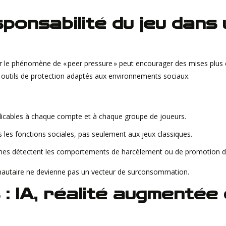
sponsabilité du jeu dans
ar le phénomène de « peer pressure » peut encourager des mises plus é
s outils de protection adaptés aux environnements sociaux.
licables à chaque compte et à chaque groupe de joueurs.
s les fonctions sociales, pas seulement aux jeux classiques.
thmes détectent les comportements de harcèlement ou de promotion de 
unautaire ne devienne pas un vecteur de surconsommation.
s : IA, réalité augmenté