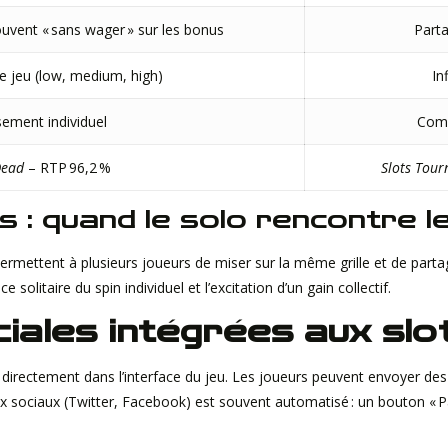
vent « sans wager » sur les bonus
Parta
e jeu (low, medium, high)
In
sement individuel
Comp
Dead
– RTP 96,2 %
Slots Tou
s : quand le solo rencontre le
permettent à plusieurs joueurs de miser sur la même grille et de parta
olitaire du spin individuel et l’excitation d’un gain collectif.
ciales intégrées aux sl
 directement dans l’interface du jeu. Les joueurs peuvent envoyer des
aux sociaux (Twitter, Facebook) est souvent automatisé : un bouton « 