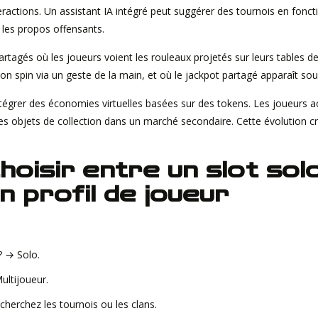
nteractions. Un assistant IA intégré peut suggérer des tournois en fonc
 les propos offensants.
tagés où les joueurs voient les rouleaux projetés sur leurs tables de
son spin via un geste de la main, et où le jackpot partagé apparaît 
ntégrer des économies virtuelles basées sur des tokens. Les joueurs a
 objets de collection dans un marché secondaire. Cette évolution cré
choisir entre un slot sol
n profil de joueur
? → Solo.
ultijoueur.
erchez les tournois ou les clans.