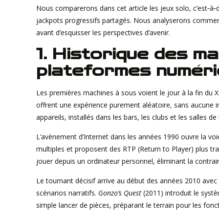
Nous comparerons dans cet article les jeux solo, c’est‑à‑dire
jackpots progressifs partagés. Nous analyserons comment
avant d’esquisser les perspectives d’avenir.
1. Historique des m
plateformes numér
Les premières machines à sous voient le jour à la fin du XIX
offrent une expérience purement aléatoire, sans aucune int
appareils, installés dans les bars, les clubs et les salles de
L’avènement d’Internet dans les années 1990 ouvre la voie
multiples et proposent des RTP (Return to Player) plus t
jouer depuis un ordinateur personnel, éliminant la contra
Le tournant décisif arrive au début des années 2010 avec l
scénarios narratifs.
Gonzo’s Quest
(2011) introduit le syst
simple lancer de pièces, préparant le terrain pour les fonc