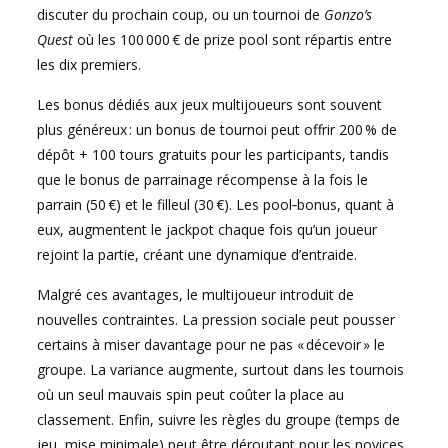
discuter du prochain coup, ou un tournoi de
Gonzo’s
Quest
où les 100 000 € de prize pool sont répartis entre
les dix premiers.
Les bonus dédiés aux jeux multijoueurs sont souvent
plus généreux : un bonus de tournoi peut offrir 200 % de
dépôt + 100 tours gratuits pour les participants, tandis
que le bonus de parrainage récompense à la fois le
parrain (50 €) et le filleul (30 €). Les pool‑bonus, quant à
eux, augmentent le jackpot chaque fois qu’un joueur
rejoint la partie, créant une dynamique d’entraide.
Malgré ces avantages, le multijoueur introduit de
nouvelles contraintes. La pression sociale peut pousser
certains à miser davantage pour ne pas « décevoir » le
groupe. La variance augmente, surtout dans les tournois
où un seul mauvais spin peut coûter la place au
classement. Enfin, suivre les règles du groupe (temps de
jeu, mise minimale) peut être déroutant pour les novices.