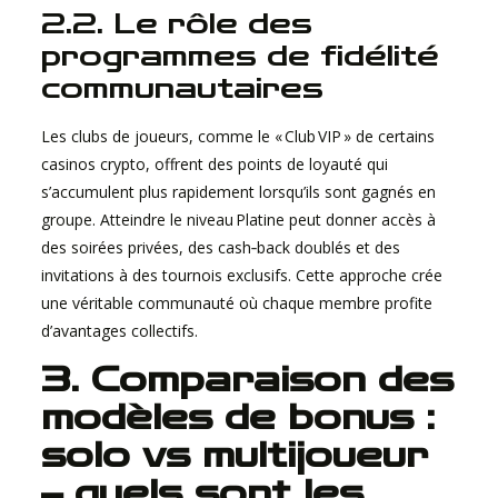
2.2. Le rôle des
programmes de fidélité
communautaires
Les clubs de joueurs, comme le « Club VIP » de certains
casinos crypto, offrent des points de loyauté qui
s’accumulent plus rapidement lorsqu’ils sont gagnés en
groupe. Atteindre le niveau Platine peut donner accès à
des soirées privées, des cash‑back doublés et des
invitations à des tournois exclusifs. Cette approche crée
une véritable communauté où chaque membre profite
d’avantages collectifs.
3. Comparaison des
modèles de bonus :
solo vs multijoueur
– quels sont les