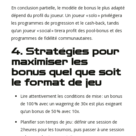
En conclusion partielle, le modèle de bonus le plus adapté
dépend du profil du joueur. Un joueur « solo » privilégiera
les programmes de progression et le cash‑back, tandis
qu’un joueur « social » tirera profit des pool‑bonus et des
programmes de fidélité communautaires.
4. Stratégies pour
maximiser les
bonus quel que soit
le format de jeu
Lire attentivement les conditions de mise : un bonus
de 100 % avec un wagering de 30x est plus exigeant
qu’un bonus de 50 % avec 10x.
Planifier son temps de jeu : définir une session de
2 heures pour les tournois, puis passer à une session