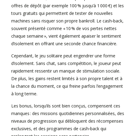
offres de dépôt (par exemple 100 % jusqu’à 1 000 €) et les
tours gratuits qui permettent de tester de nouvelles
machines sans risquer son propre bankroll. Le cash‑back,
souvent présenté comme « 10 % de vos pertes nettes
chaque semaine », vient également apaiser le sentiment
d’isolement en offrant une seconde chance financière.
Cependant, le jeu solitaire peut engendrer une forme
d’isolement. Sans chat, sans compétition, le joueur peut
rapidement ressentir un manque de stimulation sociale.
De plus, les gains restent limités à son propre talent et à
la chance du moment, ce qui freine parfois l’engagement
à long terme.
Les bonus, lorsqu’ils sont bien conçus, compensent ces
manques : des missions quotidiennes personnalisées, des
niveaux de progression qui débloquent des récompenses
exclusives, et des programmes de cash‑back qui