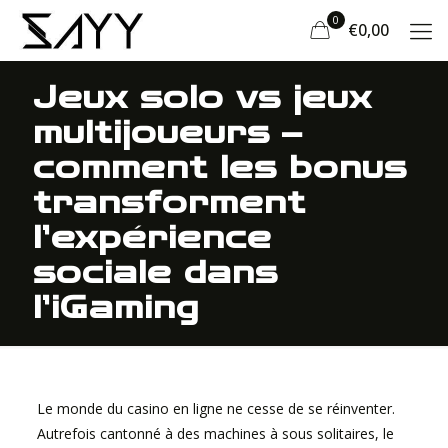
0
€0,00
Jeux solo vs jeux
multijoueurs –
comment les bonus
transforment
l’expérience
sociale dans
l’iGaming
Le monde du casino en ligne ne cesse de se réinventer.
Autrefois cantonné à des machines à sous solitaires, le