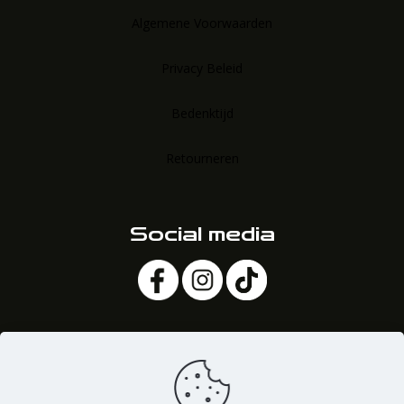
Algemene Voorwaarden
Wandpanelen
Privacy Beleid
Bedenktijd
Retourneren
Social media