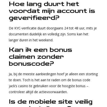
Hoe lang duurt het
voordat mijn account is
geverifieerd?
De KYC-verificatie duurt doorgaans 24 tot 48 uur, mits je
documenten duidelijk en volledig zijn. Soms kan het
langer duren in het weekend.
Kan ik een bonus
claimen zonder
bonuscode?
Ja, bij de meeste aanbiedingen hoef je alleen een storting
te doen. Toch is het aan te raden om de bonus code
jack’s casino te gebruiken voor de hoogste bonus –
controleer altijd de actievoorwaarden.
Is de mobiele site veilig