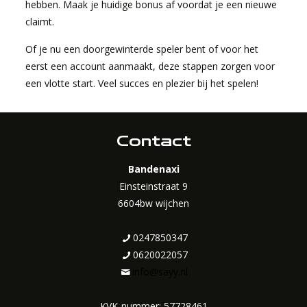
hebben. Maak je huidige bonus af voordat je een nieuwe
claimt.
Of je nu een doorgewinterde speler bent of voor het
eerst een account aanmaakt, deze stappen zorgen voor
een vlotte start. Veel succes en plezier bij het spelen!
Contact
Bandenaxi
Einsteinstraat 9
6604bw wijchen
0247850347
0620022057
info@sayy.nl
KVK-nummer: 57728461