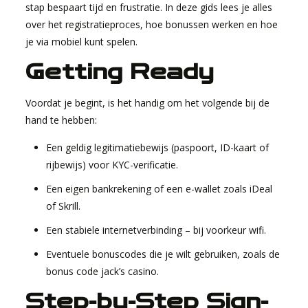
stap bespaart tijd en frustratie. In deze gids lees je alles
over het registratieproces, hoe bonussen werken en hoe
je via mobiel kunt spelen.
Getting Ready
Voordat je begint, is het handig om het volgende bij de
hand te hebben:
Een geldig legitimatiebewijs (paspoort, ID-kaart of
rijbewijs) voor KYC-verificatie.
Een eigen bankrekening of een e-wallet zoals iDeal
of Skrill.
Een stabiele internetverbinding – bij voorkeur wifi.
Eventuele bonuscodes die je wilt gebruiken, zoals de
bonus code jack’s casino.
Step-by-Step Sign-