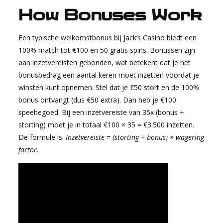
How Bonuses Work
Een typische welkomstbonus bij Jack’s Casino biedt een
100% match tot €100 en 50 gratis spins. Bonussen zijn
aan inzetvereisten gebonden, wat betekent dat je het
bonusbedrag een aantal keren moet inzetten voordat je
winsten kunt opnemen. Stel dat je €50 stort en de 100%
bonus ontvangt (dus €50 extra). Dan heb je €100
speeltegoed. Bij een inzetvereiste van 35x (bonus +
storting) moet je in totaal €100 × 35 = €3.500 inzetten.
De formule is:
Inzetvereiste = (storting + bonus) × wagering
factor
.