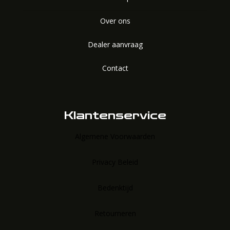
Over ons
Velgen
Dealer aanvraag
Accessoires
Contact
Hoodies
Caps
Klantenservice
Stickers
Algemene Voorwaarden
Wandpanelen
Privacy Beleid
Bedenktijd
Retourneren