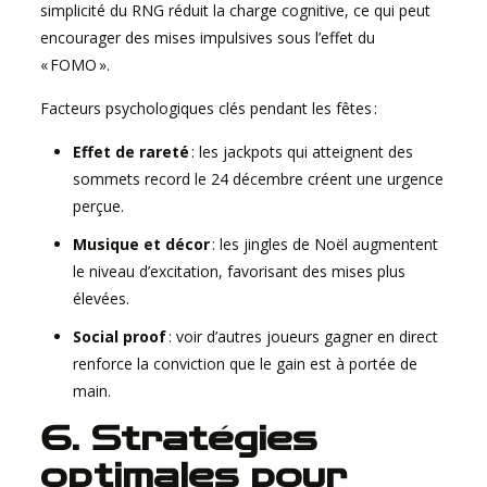
simplicité du RNG réduit la charge cognitive, ce qui peut
encourager des mises impulsives sous l’effet du
« FOMO ».
Facteurs psychologiques clés pendant les fêtes :
Effet de rareté
: les jackpots qui atteignent des
sommets record le 24 décembre créent une urgence
perçue.
Musique et décor
: les jingles de Noël augmentent
le niveau d’excitation, favorisant des mises plus
élevées.
Social proof
: voir d’autres joueurs gagner en direct
renforce la conviction que le gain est à portée de
main.
6. Stratégies
optimales pour