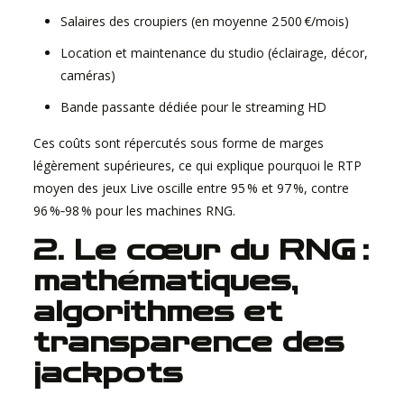
Salaires des croupiers (en moyenne 2 500 €/mois)
Location et maintenance du studio (éclairage, décor,
caméras)
Bande passante dédiée pour le streaming HD
Ces coûts sont répercutés sous forme de marges
légèrement supérieures, ce qui explique pourquoi le RTP
moyen des jeux Live oscille entre 95 % et 97 %, contre
96 %‑98 % pour les machines RNG.
2. Le cœur du RNG :
mathématiques,
algorithmes et
transparence des
jackpots