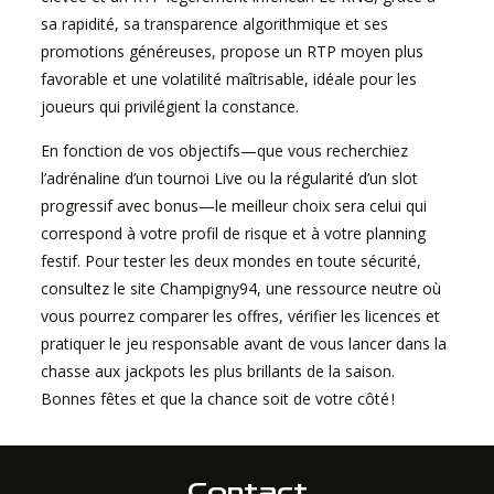
sa rapidité, sa transparence algorithmique et ses
promotions généreuses, propose un RTP moyen plus
favorable et une volatilité maîtrisable, idéale pour les
joueurs qui privilégient la constance.
En fonction de vos objectifs—que vous recherchiez
l’adrénaline d’un tournoi Live ou la régularité d’un slot
progressif avec bonus—le meilleur choix sera celui qui
correspond à votre profil de risque et à votre planning
festif. Pour tester les deux mondes en toute sécurité,
consultez le site Champigny94, une ressource neutre où
vous pourrez comparer les offres, vérifier les licences et
pratiquer le jeu responsable avant de vous lancer dans la
chasse aux jackpots les plus brillants de la saison.
Bonnes fêtes et que la chance soit de votre côté !
Contact