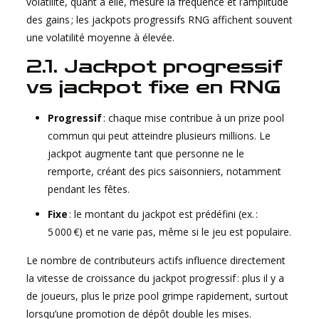
volatilité, quant à elle, mesure la fréquence et l’amplitude
des gains ; les jackpots progressifs RNG affichent souvent
une volatilité moyenne à élevée.
2.1. Jackpot progressif
vs jackpot fixe en RNG
Progressif
: chaque mise contribue à un prize pool
commun qui peut atteindre plusieurs millions. Le
jackpot augmente tant que personne ne le
remporte, créant des pics saisonniers, notamment
pendant les fêtes.
Fixe
: le montant du jackpot est prédéfini (ex. :
5 000 €) et ne varie pas, même si le jeu est populaire.
Le nombre de contributeurs actifs influence directement
la vitesse de croissance du jackpot progressif : plus il y a
de joueurs, plus le prize pool grimpe rapidement, surtout
lorsqu’une promotion de dépôt double les mises.