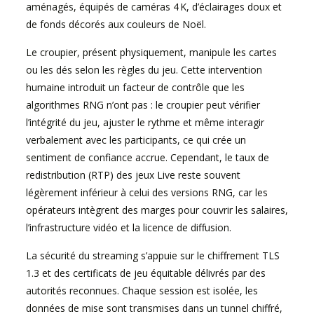
aménagés, équipés de caméras 4 K, d’éclairages doux et
de fonds décorés aux couleurs de Noël.
Le croupier, présent physiquement, manipule les cartes
ou les dés selon les règles du jeu. Cette intervention
humaine introduit un facteur de contrôle que les
algorithmes RNG n’ont pas : le croupier peut vérifier
l’intégrité du jeu, ajuster le rythme et même interagir
verbalement avec les participants, ce qui crée un
sentiment de confiance accrue. Cependant, le taux de
redistribution (RTP) des jeux Live reste souvent
légèrement inférieur à celui des versions RNG, car les
opérateurs intègrent des marges pour couvrir les salaires,
l’infrastructure vidéo et la licence de diffusion.
La sécurité du streaming s’appuie sur le chiffrement TLS
1.3 et des certificats de jeu équitable délivrés par des
autorités reconnues. Chaque session est isolée, les
données de mise sont transmises dans un tunnel chiffré,