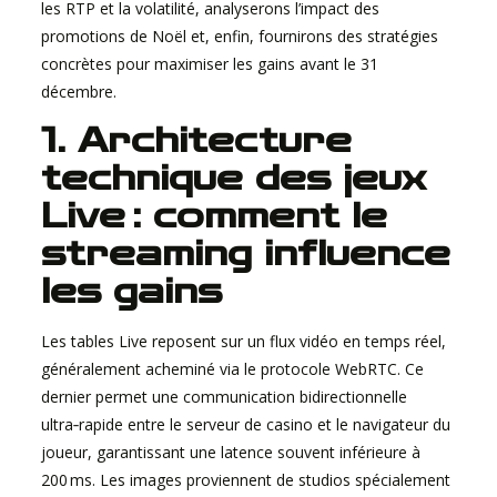
les RTP et la volatilité, analyserons l’impact des
promotions de Noël et, enfin, fournirons des stratégies
concrètes pour maximiser les gains avant le 31
décembre.
1. Architecture
technique des jeux
Live : comment le
streaming influence
les gains
Les tables Live reposent sur un flux vidéo en temps réel,
généralement acheminé via le protocole WebRTC. Ce
dernier permet une communication bidirectionnelle
ultra‑rapide entre le serveur de casino et le navigateur du
joueur, garantissant une latence souvent inférieure à
200 ms. Les images proviennent de studios spécialement