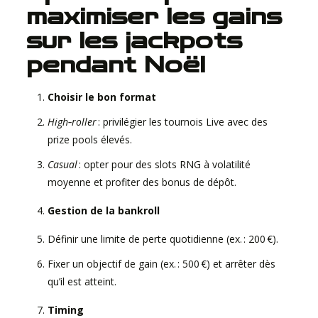
maximiser les gains
sur les jackpots
pendant Noël
Choisir le bon format
High‑roller
: privilégier les tournois Live avec des
prize pools élevés.
Casual
: opter pour des slots RNG à volatilité
moyenne et profiter des bonus de dépôt.
Gestion de la bankroll
Définir une limite de perte quotidienne (ex. : 200 €).
Fixer un objectif de gain (ex. : 500 €) et arrêter dès
qu’il est atteint.
Timing