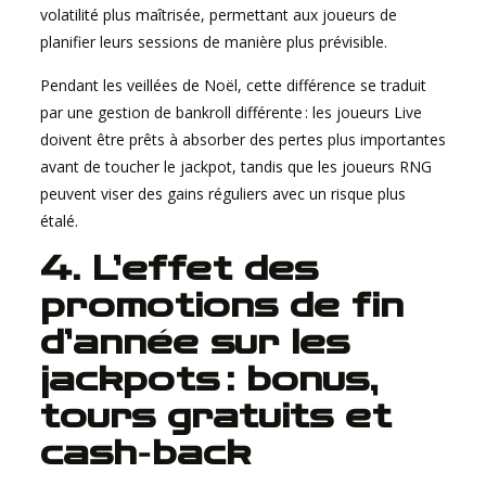
volatilité plus maîtrisée, permettant aux joueurs de
planifier leurs sessions de manière plus prévisible.
Pendant les veillées de Noël, cette différence se traduit
par une gestion de bankroll différente : les joueurs Live
doivent être prêts à absorber des pertes plus importantes
avant de toucher le jackpot, tandis que les joueurs RNG
peuvent viser des gains réguliers avec un risque plus
étalé.
4. L’effet des
promotions de fin
d’année sur les
jackpots : bonus,
tours gratuits et
cash‑back