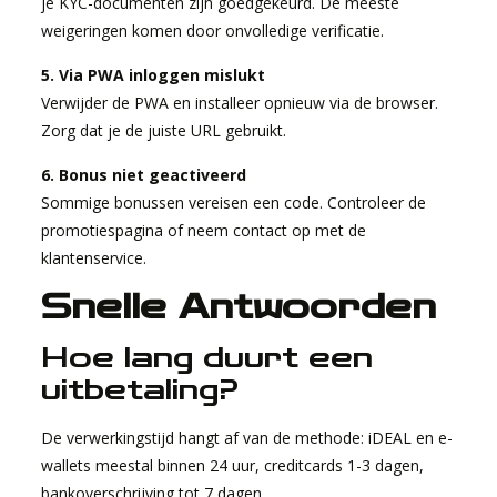
je KYC-documenten zijn goedgekeurd. De meeste
weigeringen komen door onvolledige verificatie.
5. Via PWA inloggen mislukt
Verwijder de PWA en installeer opnieuw via de browser.
Zorg dat je de juiste URL gebruikt.
6. Bonus niet geactiveerd
Sommige bonussen vereisen een code. Controleer de
promotiespagina of neem contact op met de
klantenservice.
Snelle Antwoorden
Hoe lang duurt een
uitbetaling?
De verwerkingstijd hangt af van de methode: iDEAL en e-
wallets meestal binnen 24 uur, creditcards 1-3 dagen,
bankoverschrijving tot 7 dagen.