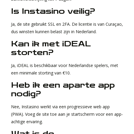
Is Instasino veilig?
Ja, de site gebruikt SSL en 2FA. De licentie is van Curaçao,
dus winsten kunnen belast zijn in Nederland.
Kan ik met iDEAL
storten?
Ja, iDEAL is beschikbaar voor Nederlandse spelers, met
een minimale storting van €10.
Heb ik een aparte app
nodig?
Nee, Instasino werkt via een progressieve web app
(PWA). Voeg de site toe aan je startscherm voor een app-
achtige ervaring.