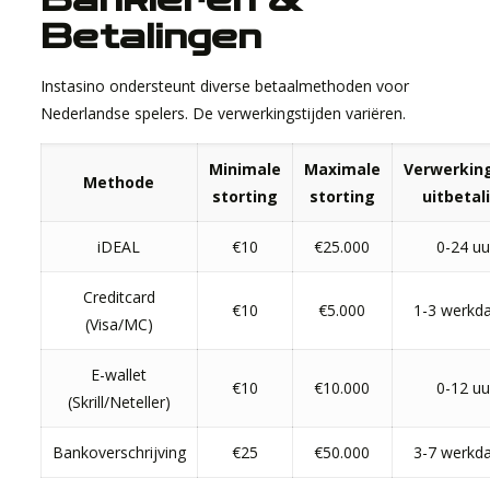
Bankieren &
Betalingen
Instasino ondersteunt diverse betaalmethoden voor
Nederlandse spelers. De verwerkingstijden variëren.
Minimale
Maximale
Verwerking
Methode
storting
storting
uitbetal
iDEAL
€10
€25.000
0-24 uu
Creditcard
€10
€5.000
1-3 werkd
(Visa/MC)
E-wallet
€10
€10.000
0-12 uu
(Skrill/Neteller)
Bankoverschrijving
€25
€50.000
3-7 werkd