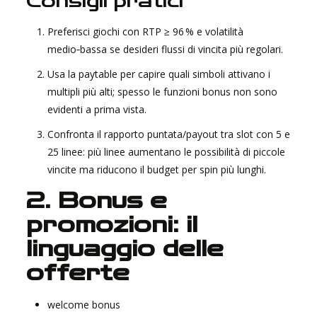
Consigli pratici
Preferisci giochi con RTP ≥ 96 % e volatilità
medio‑bassa se desideri flussi di vincita più regolari.
Usa la paytable per capire quali simboli attivano i
multipli più alti; spesso le funzioni bonus non sono
evidenti a prima vista.
Confronta il rapporto puntata/payout tra slot con 5 e
25 linee: più linee aumentano le possibilità di piccole
vincite ma riducono il budget per spin più lunghi.
2. Bonus e
promozioni: il
linguaggio delle
offerte
welcome bonus