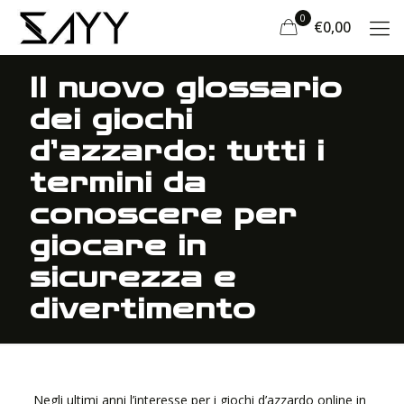
0
€0,00
Il nuovo glossario
dei giochi
d’azzardo: tutti i
termini da
conoscere per
giocare in
sicurezza e
divertimento
Negli ultimi anni l’interesse per i giochi d’azzardo online in