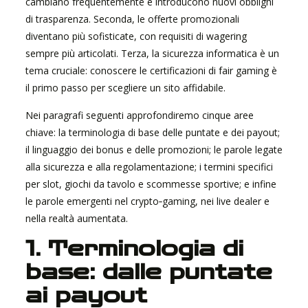
cambiano frequentemente e introducono nuovi obblighi
di trasparenza. Seconda, le offerte promozionali
diventano più sofisticate, con requisiti di wagering
sempre più articolati. Terza, la sicurezza informatica è un
tema cruciale: conoscere le certificazioni di fair gaming è
il primo passo per scegliere un sito affidabile.
Nei paragrafi seguenti approfondiremo cinque aree
chiave: la terminologia di base delle puntate e dei payout;
il linguaggio dei bonus e delle promozioni; le parole legate
alla sicurezza e alla regolamentazione; i termini specifici
per slot, giochi da tavolo e scommesse sportive; e infine
le parole emergenti nel crypto‑gaming, nei live dealer e
nella realtà aumentata.
1. Terminologia di
base: dalle puntate
ai payout