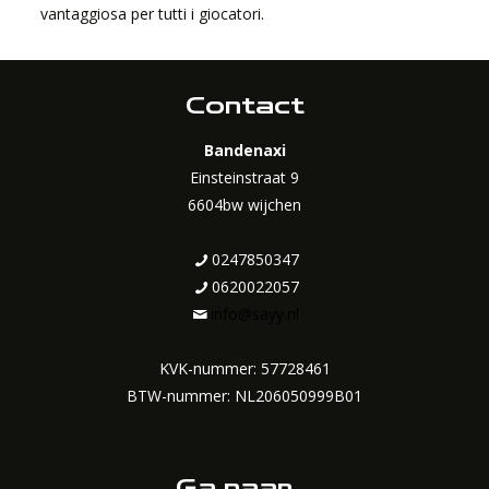
vantaggiosa per tutti i giocatori.
Contact
Bandenaxi
Einsteinstraat 9
6604bw wijchen
0247850347
0620022057
info@sayy.nl
KVK-nummer: 57728461
BTW-nummer: NL206050999B01
Ga naar…