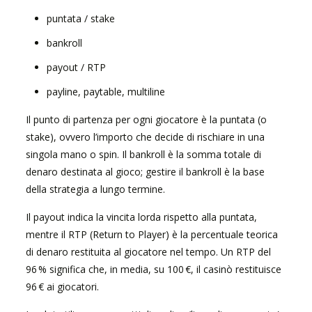
puntata / stake
bankroll
payout / RTP
payline, paytable, multiline
Il punto di partenza per ogni giocatore è la puntata (o
stake), ovvero l’importo che decide di rischiare in una
singola mano o spin. Il bankroll è la somma totale di
denaro destinata al gioco; gestire il bankroll è la base
della strategia a lungo termine.
Il payout indica la vincita lorda rispetto alla puntata,
mentre il RTP (Return to Player) è la percentuale teorica
di denaro restituita al giocatore nel tempo. Un RTP del
96 % significa che, in media, su 100 €, il casinò restituisce
96 € ai giocatori.