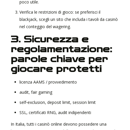
poco utile.
Verifica le restrizioni di gioco: se preferisci il
blackjack, scegli un sito che includa i tavoli da casinò
nel conteggio del wagering.
3. Sicurezza e
regolamentazione:
parole chiave per
giocare protetti
licenza AAMS / provvedimento
audit, fair gaming
self‑exclusion, deposit limit, session limit
SSL, certificati RNG, audit indipendenti
In Italia, tutti i casinò online devono possedere una