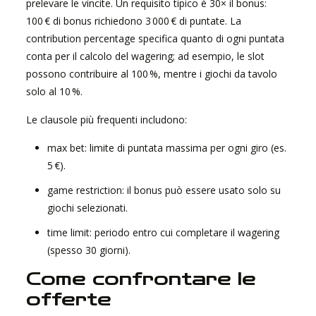
prelevare le vincite. Un requisito tipico è 30× il bonus:
100 € di bonus richiedono 3 000 € di puntate. La
contribution percentage specifica quanto di ogni puntata
conta per il calcolo del wagering; ad esempio, le slot
possono contribuire al 100 %, mentre i giochi da tavolo
solo al 10 %.
Le clausole più frequenti includono:
max bet: limite di puntata massima per ogni giro (es.
5 €).
game restriction: il bonus può essere usato solo su
giochi selezionati.
time limit: periodo entro cui completare il wagering
(spesso 30 giorni).
Come confrontare le
offerte