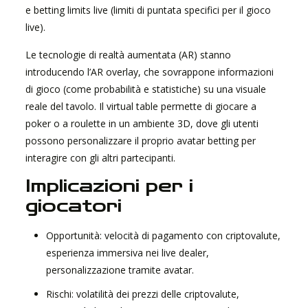
e betting limits live (limiti di puntata specifici per il gioco
live).
Le tecnologie di realtà aumentata (AR) stanno
introducendo l’AR overlay, che sovrappone informazioni
di gioco (come probabilità e statistiche) su una visuale
reale del tavolo. Il virtual table permette di giocare a
poker o a roulette in un ambiente 3D, dove gli utenti
possono personalizzare il proprio avatar betting per
interagire con gli altri partecipanti.
Implicazioni per i
giocatori
Opportunità: velocità di pagamento con criptovalute,
esperienza immersiva nei live dealer,
personalizzazione tramite avatar.
Rischi: volatilità dei prezzi delle criptovalute,