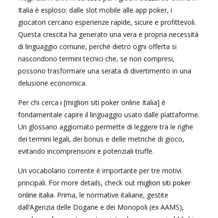
Italia è esploso: dalle slot mobile alle app poker, i
giocatori cercano esperienze rapide, sicure e profittevoli.
Questa crescita ha generato una vera e propria necessità
di linguaggio comune, perché dietro ogni offerta si
nascondono termini tecnici che, se non compresi,
possono trasformare una serata di divertimento in una
delusione economica.
Per chi cerca i [migliori siti poker online Italia] è
fondamentale capire il linguaggio usato dalle piattaforme.
Un glossario aggiornato permette di leggere tra le righe
dei termini legali, dei bonus e delle metriche di gioco,
evitando incomprensioni e potenziali truffe.
Un vocabolario corrente è importante per tre motivi
principali. For more details, check out
migliori siti poker
online italia
. Prima, le normative italiane, gestite
dall’Agenzia delle Dogane e dei Monopoli (ex AAMS),